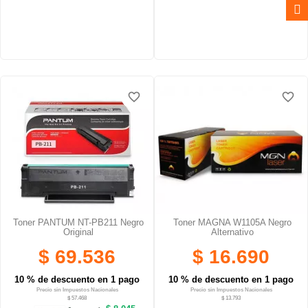
favorite_border
favorite_border
favorite_border
favorite_border
favorite_border
favorite_border
Toner PANTUM NT-PB211 Negro
Toner MAGNA W1105A Negro
Original
Alternativo
$ 69.536
$ 16.690
10 % de descuento en 1 pago
10 % de descuento en 1 pago
Precio sin Impuestos Nacionales
Precio sin Impuestos Nacionales
$ 57.468
$ 13.793