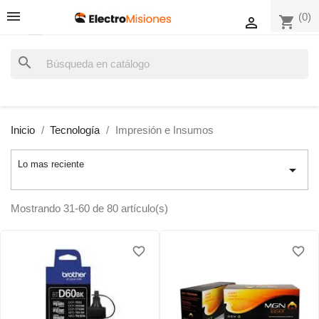
(0)
shopping_cart

search
Inicio
Tecnología
Impresión e Insumos
Lo mas reciente

Mostrando 31-60 de 80 artículo(s)
favorite_border
favorite_border
favorite_border
favorite_border
favorite_border
favorite_border