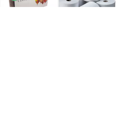
Toner Alternativo CARTRIDGE
Rollo De Papel Térmico COMARK
24B6015 Negro Para Lexmark
FULLMARK 60 Metros
$ 51.864
$ 2.455
10 % de descuento en 1 pago
10 % de descuento en 1 pago
Precio sin Impuestos Nacionales
Precio sin Impuestos Nacionales
$ 42.863
$ 2.029
AÑADIR AL CARRITO
AÑADIR AL CARRITO