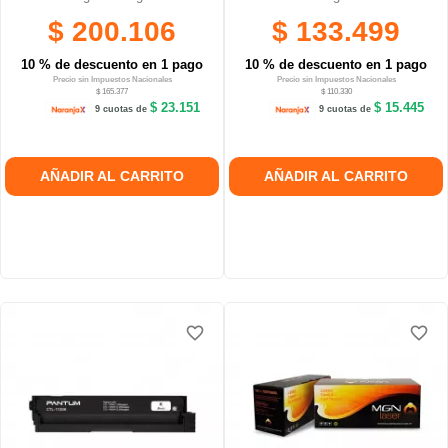
$ 200.106
$ 133.499
10 % de descuento en 1 pago
10 % de descuento en 1 pago
Precio sin Impuestos Nacionales
Precio sin Impuestos Nacionales
$ 165.377
$ 110.330
$ 23.151
$ 15.445
9 cuotas de
9 cuotas de
AÑADIR AL CARRITO
AÑADIR AL CARRITO
favorite_border
favorite_border
favorite_border
favorite_border
favorite_border
favorite_border