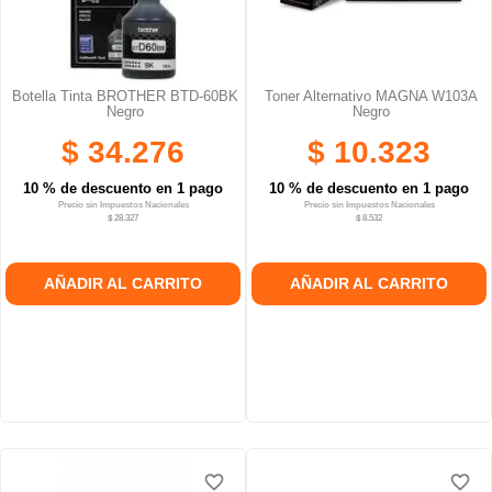
Botella Tinta BROTHER BTD-60BK
Toner Alternativo MAGNA W103A
Negro
Negro
$ 34.276
$ 10.323
10 % de descuento en 1 pago
10 % de descuento en 1 pago
Precio sin Impuestos Nacionales
Precio sin Impuestos Nacionales
$ 28.327
$ 8.532
AÑADIR AL CARRITO
AÑADIR AL CARRITO
favorite_border
favorite_border
favorite_border
favorite_border
favorite_border
favorite_border