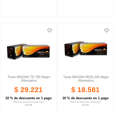
favorite_border
favorite_border
favorite_border
favorite_border
favorite_border
favorite_border
Toner MAGNA TN 750 Negro
Toner MAGNA MGN-104 Negro
Alternativo
Alternativo
$ 29.221
$ 18.581
10 % de descuento en 1 pago
10 % de descuento en 1 pago
Precio sin Impuestos Nacionales
Precio sin Impuestos Nacionales
$ 24.149
$ 15.357