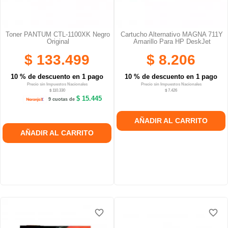
Toner PANTUM CTL-1100XK Negro
Cartucho Alternativo MAGNA 711Y
Original
Amarillo Para HP DeskJet
$ 133.499
$ 8.206
10 % de descuento en 1 pago
10 % de descuento en 1 pago
Precio sin Impuestos Nacionales
Precio sin Impuestos Nacionales
$ 110.330
$ 7.426
$ 15.445
9 cuotas de
AÑADIR AL CARRITO
AÑADIR AL CARRITO
favorite_border
favorite_border
favorite_border
favorite_border
favorite_border
favorite_border