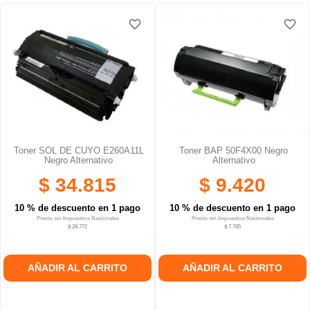
favorite_border
favorite_border
favorite_border
favorite_border
favorite_border
favorite_border
Toner SOL DE CUYO E260A11L
Toner BAP 50F4X00 Negro
Negro Alternativo
Alternativo
$ 34.815
$ 9.420
10 % de descuento en 1 pago
10 % de descuento en 1 pago
Precio sin Impuestos Nacionales
Precio sin Impuestos Nacionales
$ 28.772
$ 7.785
AÑADIR AL CARRITO
AÑADIR AL CARRITO