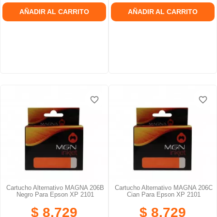
AÑADIR AL CARRITO
AÑADIR AL CARRITO
favorite_border
favorite_border
favorite_border
favorite_border
favorite_border
favorite_border
Cartucho Alternativo MAGNA 206B
Cartucho Alternativo MAGNA 206C
Negro Para Epson XP 2101
Cian Para Epson XP 2101
$ 8.729
$ 8.729