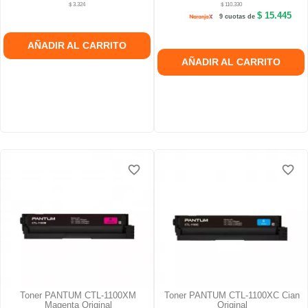
$ 3.324
$ 110.330
$ 15.445
9 cuotas de
AÑADIR AL CARRITO
AÑADIR AL CARRITO
favorite_border
favorite_border
favorite_border
favorite_border
favorite_border
favorite_border
Toner PANTUM CTL-1100XM
Toner PANTUM CTL-1100XC Cian
Magenta Original
Original