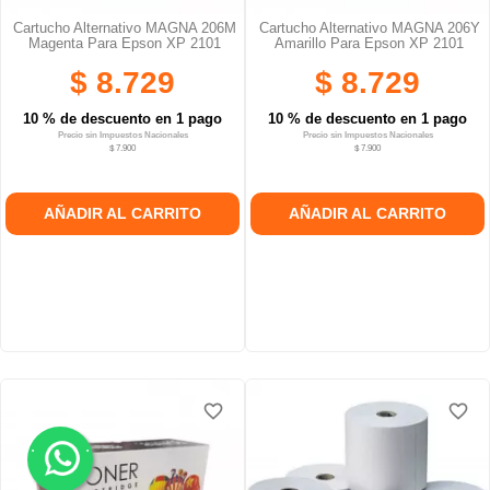
Cartucho Alternativo MAGNA 206M
Cartucho Alternativo MAGNA 206Y
Magenta Para Epson XP 2101
Amarillo Para Epson XP 2101
$ 8.729
$ 8.729
10 % de descuento en 1 pago
10 % de descuento en 1 pago
Precio sin Impuestos Nacionales
Precio sin Impuestos Nacionales
$ 7.900
$ 7.900
AÑADIR AL CARRITO
AÑADIR AL CARRITO
favorite_border
favorite_border
.
.