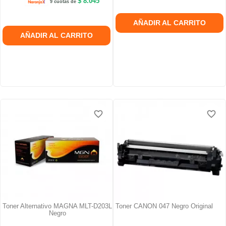
$ 8.045
9 cuotas de
AÑADIR AL CARRITO
AÑADIR AL CARRITO
favorite_border
favorite_border
favorite_border
favorite_border
favorite_border
favorite_border
Toner Alternativo MAGNA MLT-D203L
Toner CANON 047 Negro Original
Negro