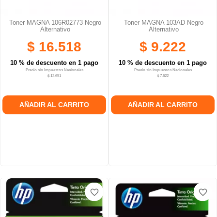
Toner MAGNA 106R02773 Negro
Toner MAGNA 103AD Negro
Alternativo
Alternativo
$ 16.518
$ 9.222
10 % de descuento en 1 pago
10 % de descuento en 1 pago
Precio sin Impuestos Nacionales
Precio sin Impuestos Nacionales
$ 13.651
$ 7.622
AÑADIR AL CARRITO
AÑADIR AL CARRITO
favorite_border
favorite_border
favorite_border
favorite_border
favorite_border
favorite_border