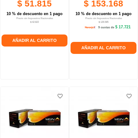
$ 51.815
$ 153.168
10 % de descuento en 1 pago
10 % de descuento en 1 pago
Precio sin Impuestos Nacionales
Precio sin Impuestos Nacionales
$ 42.822
$ 126.585
$ 17.721
9 cuotas de
AÑADIR AL CARRITO
AÑADIR AL CARRITO
favorite_border
favorite_border
favorite_border
favorite_border
favorite_border
favorite_border