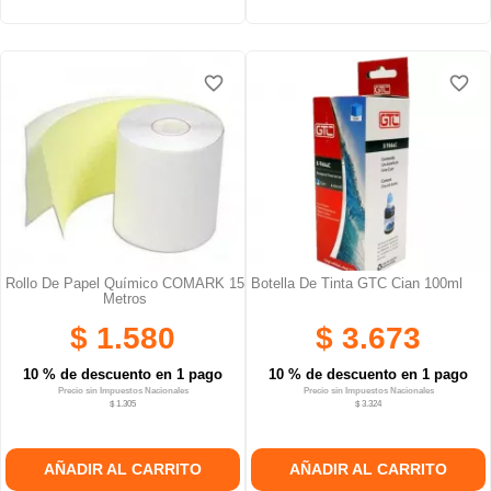
favorite_border
favorite_border
favorite_border
favorite_border
favorite_border
favorite_border
Rollo De Papel Químico COMARK 15
Botella De Tinta GTC Cian 100ml
Metros
$ 1.580
$ 3.673
10 % de descuento en 1 pago
10 % de descuento en 1 pago
Precio sin Impuestos Nacionales
Precio sin Impuestos Nacionales
$ 1.305
$ 3.324
AÑADIR AL CARRITO
AÑADIR AL CARRITO