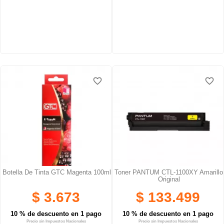
favorite_border
favorite_border
favorite_border
favorite_border
favorite_border
favorite_border
Botella De Tinta GTC Magenta 100ml
Toner PANTUM CTL-1100XY Amarillo
Original
$ 3.673
$ 133.499
10 % de descuento en 1 pago
10 % de descuento en 1 pago
Precio sin Impuestos Nacionales
Precio sin Impuestos Nacionales