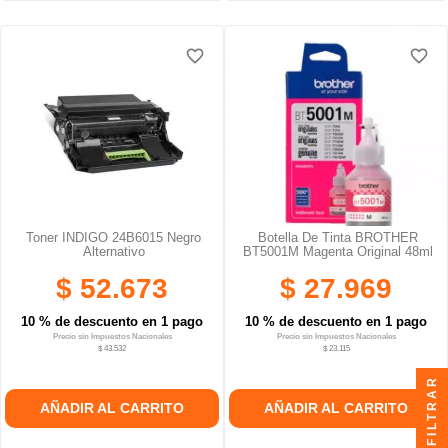
favorite_border
favorite_border
favorite_border
favorite_border
favorite_border
favorite_border
Toner INDIGO 24B6015 Negro
Botella De Tinta BROTHER
Alternativo
BT5001M Magenta Original 48ml
$ 52.673
$ 27.969
10 % de descuento en 1 pago
10 % de descuento en 1 pago
Precio sin Impuestos Nacionales
Precio sin Impuestos Nacionales
$ 43.532
$ 23.115
FILTRAR
AÑADIR AL CARRITO
AÑADIR AL CARRITO