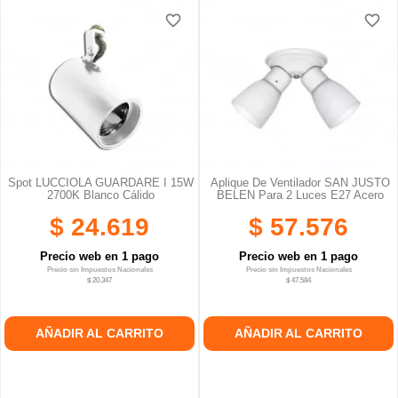
favorite_border
favorite_border
favorite_border
favorite_border
favorite_border
favorite_border
Spot LUCCIOLA GUARDARE I 15W
Aplique De Ventilador SAN JUSTO
2700K Blanco Cálido
BELEN Para 2 Luces E27 Acero
$ 24.619
$ 57.576
Precio web en 1 pago
Precio web en 1 pago
Precio sin Impuestos Nacionales
Precio sin Impuestos Nacionales
$ 20.347
$ 47.584
AÑADIR AL CARRITO
AÑADIR AL CARRITO