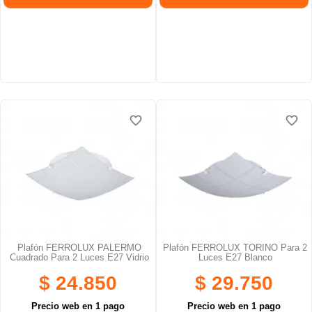
favorite_border
favorite_border
favorite_border
favorite_border
favorite_border
favorite_border
Plafón FERROLUX PALERMO
Plafón FERROLUX TORINO Para 2
Cuadrado Para 2 Luces E27 Vidrio
Luces E27 Blanco
$ 24.850
$ 29.750
Precio web en 1 pago
Precio web en 1 pago