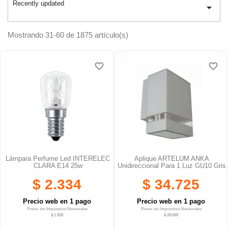
Recently updated

Mostrando 31-60 de 1875 artículo(s)
favorite_border
favorite_border
favorite_border
favorite_border
favorite_border
favorite_border
Lámpara Perfume Led INTERELEC
Aplique ARTELUM ANKA
CLARA E14 25w
Unidireccional Para 1 Luz GU10 Gris
$ 2.334
$ 34.725
Precio web en 1 pago
Precio web en 1 pago
Precio sin Impuestos Nacionales
Precio sin Impuestos Nacionales
$ 1.929
$ 28.699