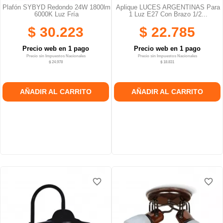
Plafón SYBYD Redondo 24W 1800lm
Aplique LUCES ARGENTINAS Para
6000K Luz Fría
1 Luz E27 Con Brazo 1/2...
$ 30.223
$ 22.785
Precio web en 1 pago
Precio web en 1 pago
Precio sin Impuestos Nacionales
Precio sin Impuestos Nacionales
$ 24.978
$ 18.831
AÑADIR AL CARRITO
AÑADIR AL CARRITO
favorite_border
favorite_border
favorite_border
favorite_border
favorite_border
favorite_border