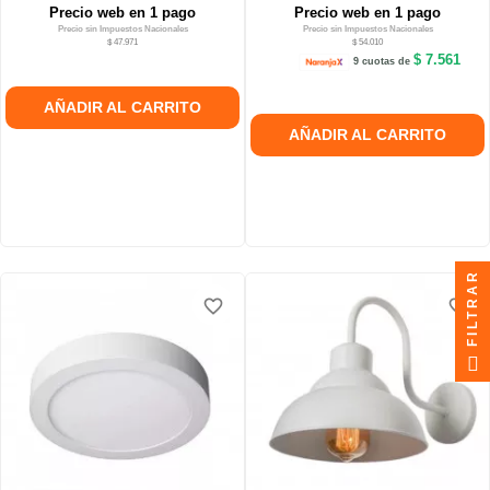
Precio web en 1 pago
Precio web en 1 pago
Precio sin Impuestos Nacionales
Precio sin Impuestos Nacionales
$ 47.971
$ 54.010
$ 7.561
9 cuotas de
AÑADIR AL CARRITO
AÑADIR AL CARRITO
FILTRAR
favorite_border
favorite_border
favorite_border
favorite_border
favorite_border
favorite_border