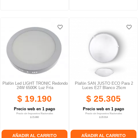
favorite_border
favorite_border
favorite_border
favorite_border
favorite_border
favorite_border
Plafón Led LIGHT TRONIC Redondo
Plafón SAN JUSTO ECO Para 2
24W 6500K Luz Fría
Luces E27 Blanco 25cm
$ 19.190
$ 25.305
Precio web en 1 pago
Precio web en 1 pago
Precio sin Impuestos Nacionales
Precio sin Impuestos Nacionales
$ 15.860
$ 20.914
AÑADIR AL CARRITO
AÑADIR AL CARRITO