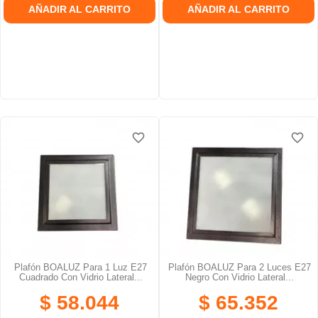
AÑADIR AL CARRITO
AÑADIR AL CARRITO
favorite_border
favorite_border
favorite_border
favorite_border
favorite_border
favorite_border
Plafón BOALUZ Para 1 Luz E27
Plafón BOALUZ Para 2 Luces E27
Cuadrado Con Vidrio Lateral...
Negro Con Vidrio Lateral...
$ 58.044
$ 65.352