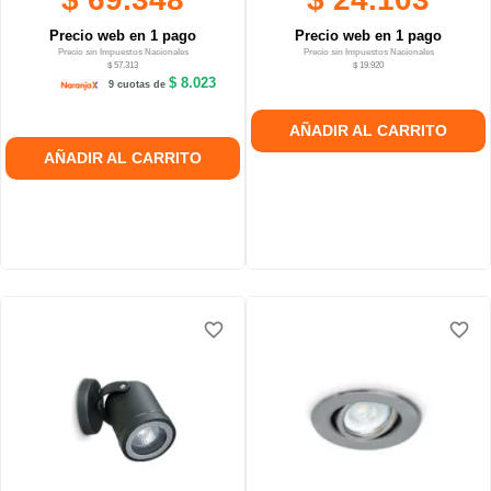
Precio web en 1 pago
Precio web en 1 pago
Precio sin Impuestos Nacionales
Precio sin Impuestos Nacionales
$ 57.313
$ 19.920
$ 8.023
9 cuotas de
AÑADIR AL CARRITO
AÑADIR AL CARRITO
favorite_border
favorite_border
favorite_border
favorite_border
favorite_border
favorite_border