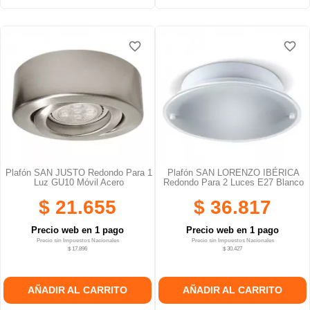
favorite_border
favorite_border
Plafón SAN JUSTO Redondo Para 1
Plafón SAN LORENZO IBÉRICA
Luz GU10 Móvil Acero
Redondo Para 2 Luces E27 Blanco
$ 21.655
$ 36.817
Precio web en 1 pago
Precio web en 1 pago
Precio sin Impuestos Nacionales
Precio sin Impuestos Nacionales
$ 17.896
$ 30.427
AÑADIR AL CARRITO
AÑADIR AL CARRITO