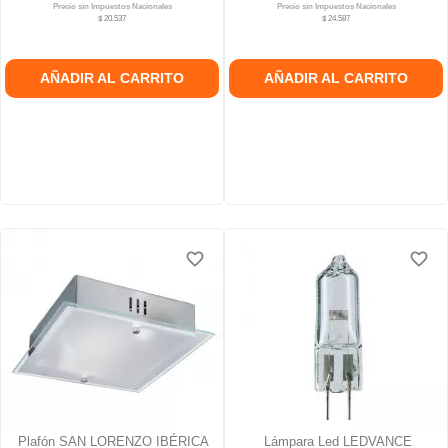
Precio sin Impuestos Nacionales
Precio sin Impuestos Nacionales
$ 20.537
$ 24.587
AÑADIR AL CARRITO
AÑADIR AL CARRITO
favorite_border
favorite_border
favorite_border
favorite_border
favorite_border
favorite_border
Plafón SAN LORENZO IBÉRICA
Lámpara Led LEDVANCE