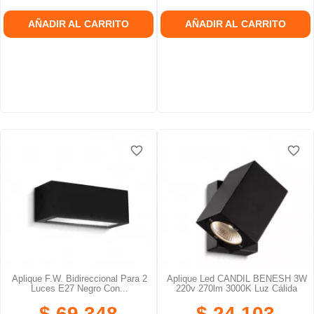
AÑADIR AL CARRITO
AÑADIR AL CARRITO
favorite_border
favorite_border
favorite_border
favorite_border
favorite_border
favorite_border
Aplique F.W. Bidireccional Para 2
Aplique Led CANDIL BENESH 3W
Luces E27 Negro Con...
220v 270lm 3000K Luz Cálida
$ 69.348
$ 24.103