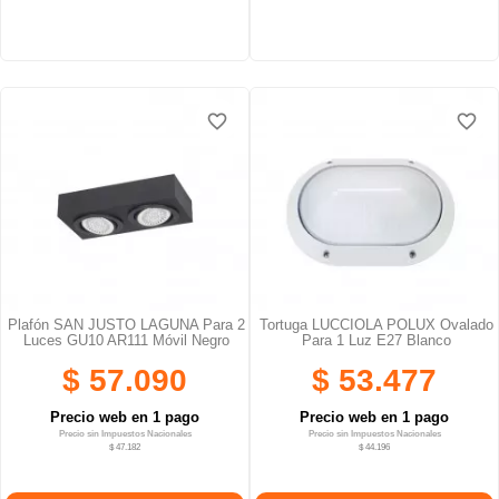
favorite_border
favorite_border
favorite_border
favorite_border
favorite_border
favorite_border
Plafón SAN JUSTO LAGUNA Para 2
Tortuga LUCCIOLA POLUX Ovalado
Luces GU10 AR111 Móvil Negro
Para 1 Luz E27 Blanco
$ 57.090
$ 53.477
Precio web en 1 pago
Precio web en 1 pago
Precio sin Impuestos Nacionales
Precio sin Impuestos Nacionales
$ 47.182
$ 44.196