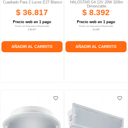
Cuadrado Para 2 Luces E27 Blanco
HALOSTAR G4 12V 20W 320lm
Dimerizable
$ 36.817
$ 8.392
Precio web en 1 pago
Precio web en 1 pago
Precio sin Impuestos Nacionales
Precio sin Impuestos Nacionales
$ 30.427
$ 6.935
AÑADIR AL CARRITO
AÑADIR AL CARRITO
favorite_border
favorite_border
favorite_border
favorite_border
favorite_border
favorite_border