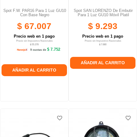
Spot F.W. PAR16 Para 1 Luz GU10
Spot SAN LORENZO De Embutir
Con Base Negro
Para 1 Luz GU10 Móvil Platil
$ 67.007
$ 9.293
Precio web en 1 pago
Precio web en 1 pago
Precio sin Impuestos Nacionales
Precio sin Impuestos Nacionales
$ 55.378
$ 7.680
$ 7.752
9 cuotas de
AÑADIR AL CARRITO
AÑADIR AL CARRITO
favorite_border
favorite_border
favorite_border
favorite_border
favorite_border
favorite_border