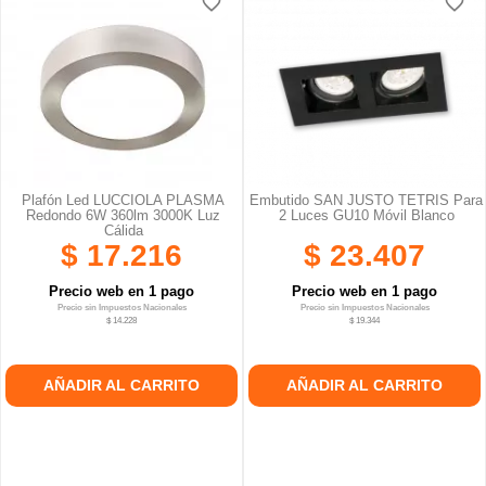
favorite_border
favorite_border
favorite_border
favorite_border
favorite_border
favorite_border
Plafón Led LUCCIOLA PLASMA
Embutido SAN JUSTO TETRIS Para
Redondo 6W 360lm 3000K Luz
2 Luces GU10 Móvil Blanco
Cálida
$ 17.216
$ 23.407
Precio web en 1 pago
Precio web en 1 pago
Precio sin Impuestos Nacionales
Precio sin Impuestos Nacionales
$ 14.228
$ 19.344
AÑADIR AL CARRITO
AÑADIR AL CARRITO