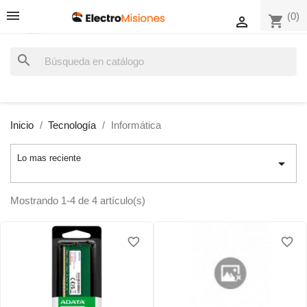
(0)
shopping_cart

search
Inicio
Tecnología
Informática
Lo mas reciente

Mostrando 1-4 de 4 artículo(s)
favorite_border
favorite_border
favorite_border
favorite_border