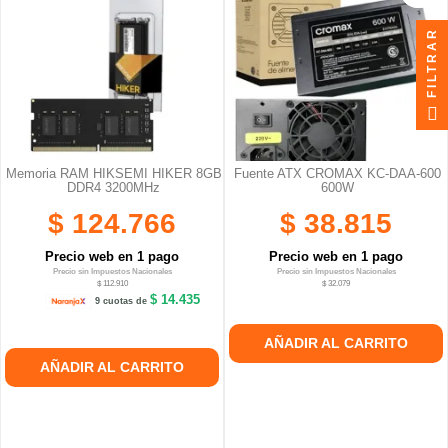
FILTRAR
Memoria RAM HIKSEMI HIKER 8GB
Fuente ATX CROMAX KC-DAA-600
DDR4 3200MHz
600W
$ 124.766
$ 38.815
Precio web en 1 pago
Precio web en 1 pago
Precio sin Impuestos Nacionales
Precio sin Impuestos Nacionales
$ 112.910
$ 32.079
$ 14.435
9 cuotas de
AÑADIR AL CARRITO
AÑADIR AL CARRITO