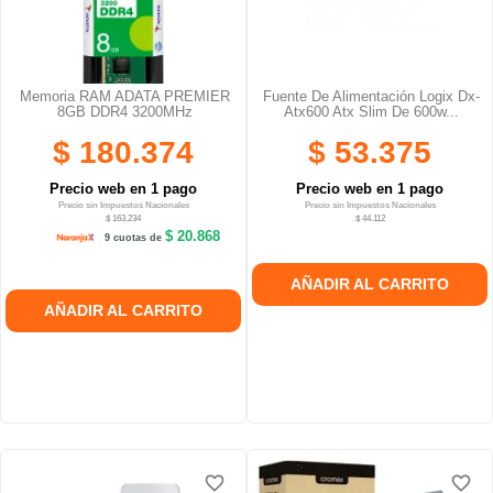
Memoria RAM ADATA PREMIER
Fuente De Alimentación Logix Dx-
8GB DDR4 3200MHz
Atx600 Atx Slim De 600w...
$ 180.374
$ 53.375
Precio web en 1 pago
Precio web en 1 pago
Precio sin Impuestos Nacionales
Precio sin Impuestos Nacionales
$ 163.234
$ 44.112
$ 20.868
9 cuotas de
AÑADIR AL CARRITO
AÑADIR AL CARRITO
favorite_border
favorite_border
favorite_border
favorite_border