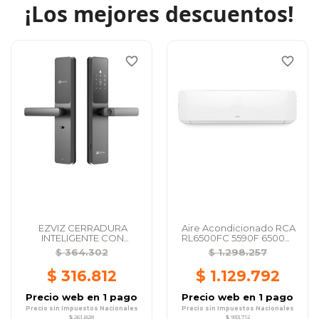
¡Los mejores descuentos!
favorite_border
favorite_border
EZVIZ CERRADURA
Aire Acondicionado RCA
INTELIGENTE CON
RL6500FC 5590F 6500W
HUELLA DACTILAR DL05
Split Frio...
$ 364.302
$ 1.298.257
$ 316.812
$ 1.129.792
Precio web en 1 pago
Precio web en 1 pago
Precio sin Impuestos Nacionales
Precio sin Impuestos Nacionales
$ 261.828
$ 933.712