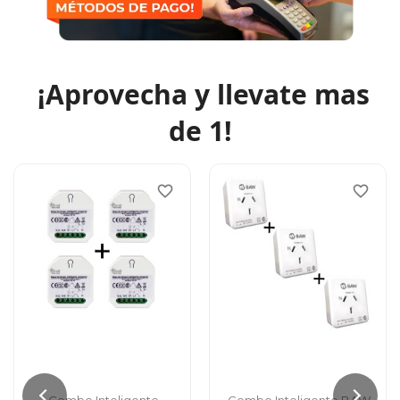
¡Aprovecha y llevate mas
de 1
!
favorite_border
favorite_border
Combo Inteligente
Combo Inteligente BAW