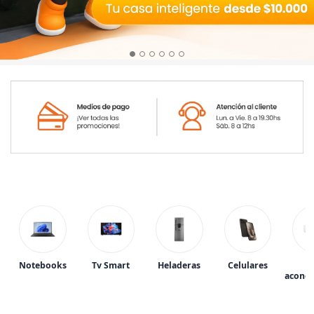
Notebooks
Tv Smart
Heladeras
Celulares
A
acondi