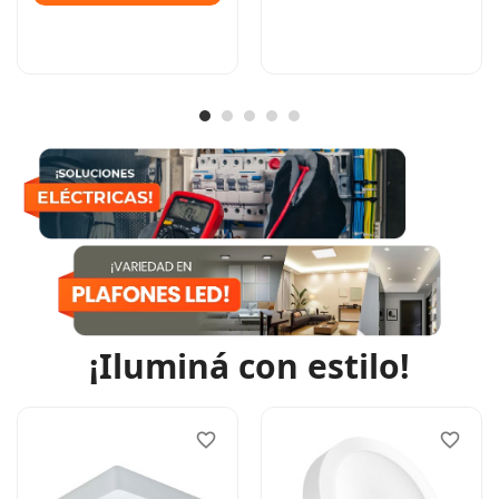
¡
Iluminá con estilo
!
favorite_border
favorite_border