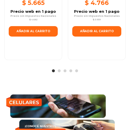
Polarizado...
$ 5.665
$ 4.766
Precio web en 1 pago
Precio web en 1 pago
Precio sin Impuestos Nacionales
Precio sin Impuestos Nacionales
$ 4.682
$ 3.939
AÑADIR AL CARRITO
AÑADIR AL CARRITO