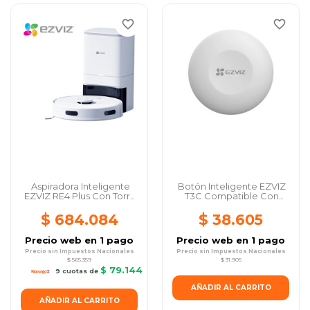
favorite_border
favorite_border
Aspiradora Inteligente
Botón Inteligente EZVIZ
EZVIZ RE4 Plus Con Torre
T3C Compatible Con
De...
Hub A3 Y...
$ 684.084
$ 38.605
Precio web en 1 pago
Precio web en 1 pago
Precio sin Impuestos Nacionales
Precio sin Impuestos Nacionales
$ 565.359
$ 31.905
$ 79.144
9 cuotas de
AÑADIR AL CARRITO
AÑADIR AL CARRITO