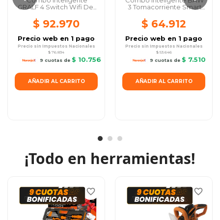
GRALF 4 Switch Wifi De 1
3 Tomacorriente Smart
Canal
Enchufable De...
$ 92.970
$ 64.912
Precio web en 1 pago
Precio web en 1 pago
Precio sin Impuestos Nacionales
Precio sin Impuestos Nacionales
$ 76.834
$ 53.646
$ 10.756
$ 7.510
9 cuotas de
9 cuotas de
AÑADIR AL CARRITO
AÑADIR AL CARRITO
¡
Todo en herramientas
!
favorite_border
favorite_border