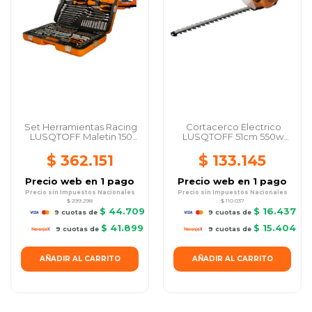
Set Herramientas Racing
Cortacerco Electrico
LUSQTOFF Maletin 150
LUSQTOFF 51cm 550w
Piezas...
1600rpm COL550-8
$ 362.151
$ 133.145
Precio web en 1 pago
Precio web en 1 pago
Precio sin Impuestos Nacionales
Precio sin Impuestos Nacionales
$ 299.298
$ 110.037
$ 44.709
$ 16.437
9 cuotas de
9 cuotas de
$ 41.899
$ 15.404
9 cuotas de
9 cuotas de
AÑADIR AL CARRITO
AÑADIR AL CARRITO