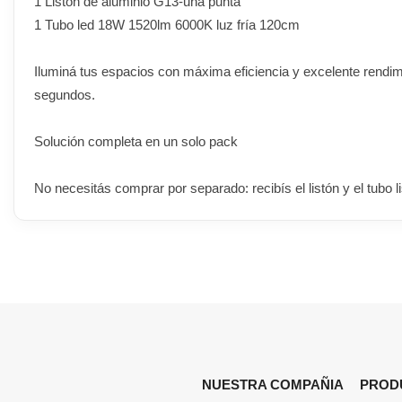
1 Listón de aluminio G13-una punta
1 Tubo led 18W 1520lm 6000K luz fría 120cm
Iluminá tus espacios con máxima eficiencia y excelente rendimie
segundos.
Solución completa en un solo pack
No necesitás comprar por separado: recibís el listón y el tubo li
NUESTRA COMPAÑIA
PROD