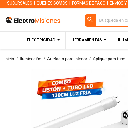
SUCURSALES
|
QUIENES SOMOS
|
FORMAS DE PAGO
|
ENVÍOS Y
search
ELECTRICIDAD
HERRAMIENTAS
ILUM
Inicio
Iluminación
Artefacto para interior
Aplique para tubo 