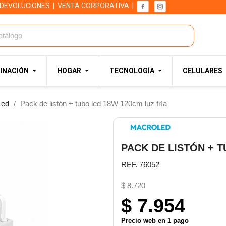
 DEVOLUCIONES
|
VENTA CORPORATIVA
|
INACIÓN
HOGAR
TECNOLOGÍA
CELULARES
Led
Pack de listón + tubo led 18W 120cm luz fría
PACK DE LISTÓN + T
REF. 76052
$ 8.720
$ 7.954
Precio web en 1 pago