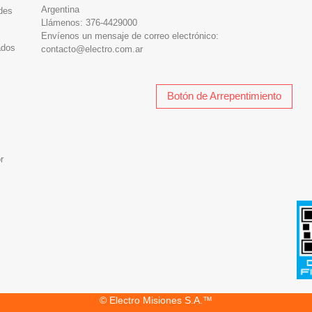
Argentina
des
Llámenos:
376-4429000
Envíenos un mensaje de correo electrónico:
ados
contacto@electro.com.ar
Botón de Arrepentimiento
r
© Electro Misiones S.A.™