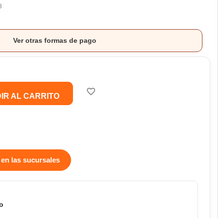
3
Ver otras formas de pago
favorite_border
IR AL CARRITO
 en las sucursales
o