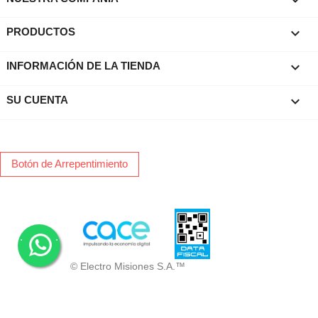

PRODUCTOS
keyboard_arrow_down
INFORMACIÓN DE LA TIENDA

SU CUENTA
Botón de Arrepentimiento
.
.
© Electro Misiones S.A.™