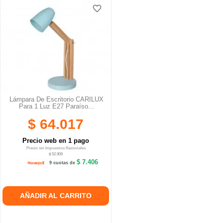
favorite_border
Lámpara De Escritorio CARILUX
Para 1 Luz E27 Paraíso...
$ 64.017
Precio web en 1 pago
Precio sin Impuestos Nacionales
$ 52.906
$ 7.406
9 cuotas de
AÑADIR AL CARRITO