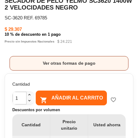
SECADOR DE PELO YELMO SC3620 1400W
2 VELOCIDADES NEGRO
SC-3620 REF. 69785
$ 29.307
10 % de descuento en 1 pago
$ 24.221
Precio sin Impuestos Nacionales
Ver otras formas de pago
Cantidad
AÑADIR AL CARRITO

favorite_border
Descuentos por volumen
Precio
Cantidad
Usted ahorra
unitario