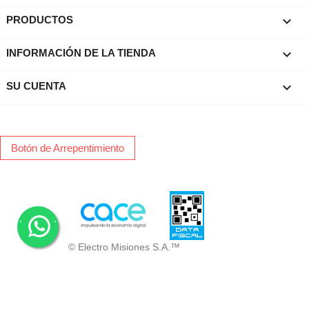

PRODUCTOS
keyboard_arrow_down
INFORMACIÓN DE LA TIENDA

SU CUENTA
Botón de Arrepentimiento
.
.
© Electro Misiones S.A.™