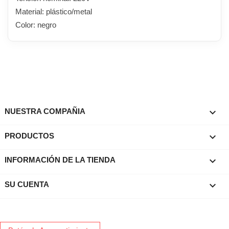
Material: plástico/metal
Color: negro

NUESTRA COMPAÑIA

PRODUCTOS
keyboard_arrow_down
INFORMACIÓN DE LA TIENDA

SU CUENTA