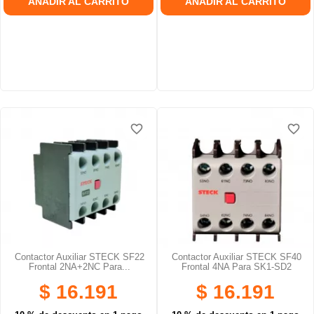
AÑADIR AL CARRITO
AÑADIR AL CARRITO
favorite_border
favorite_border
favorite_border
favorite_border
favorite_border
favorite_border
Contactor Auxiliar STECK SF22
Contactor Auxiliar STECK SF40
Frontal 2NA+2NC Para...
Frontal 4NA Para SK1-SD2
$ 16.191
$ 16.191