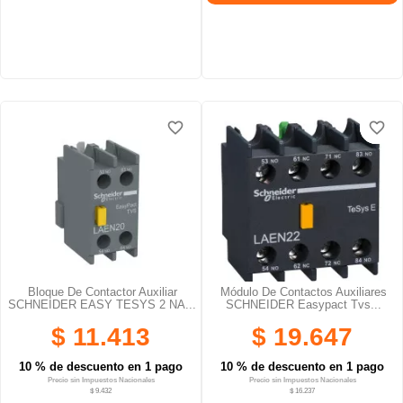
favorite_border
favorite_border
favorite_border
favorite_border
favorite_border
favorite_border
Bloque De Contactor Auxiliar
Módulo De Contactos Auxiliares
SCHNEIDER EASY TESYS 2 NA...
SCHNEIDER Easypact Tvs...
$ 11.413
$ 19.647
10 % de descuento en 1 pago
10 % de descuento en 1 pago
Precio sin Impuestos Nacionales
Precio sin Impuestos Nacionales
$ 9.432
$ 16.237