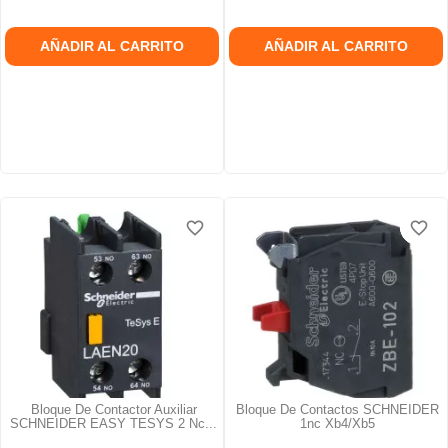
AÑADIR AL CARRITO
AÑADIR AL CARRITO
favorite_border
favorite_border
favorite_border
favorite_border
favorite_border
favorite_border
Bloque De Contactor Auxiliar
Bloque De Contactos SCHNEIDER
SCHNEIDER EASY TESYS 2 Nc...
1nc Xb4/xb5