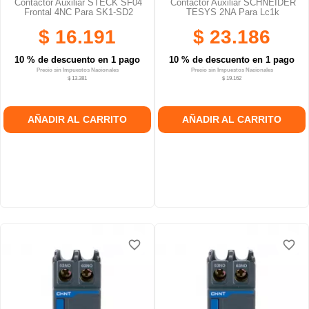
Contactor Auxiliar STECK SF04
Contactor Auxiliar SCHNEIDER
Frontal 4NC Para SK1-SD2
TESYS 2NA Para Lc1k
$ 16.191
$ 23.186
10 % de descuento en 1 pago
10 % de descuento en 1 pago
Precio sin Impuestos Nacionales
Precio sin Impuestos Nacionales
$ 13.381
$ 19.162
AÑADIR AL CARRITO
AÑADIR AL CARRITO
favorite_border
favorite_border
favorite_border
favorite_border
favorite_border
favorite_border