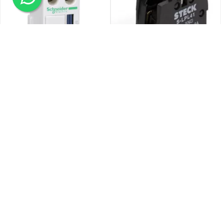
Contacto Auxiliar 1na+1nc Para
Contacto Auxiliar STECK 1 Nc IP20
Lc1d/f
$ 25.580
$ 5.440
10 % de descuento en 1 pago
10 % de descuento en 1 pago
Precio sin Impuestos Nacionales
Precio sin Impuestos Nacionales
$ 21.140
$ 4.496
AÑADIR AL CARRITO
AÑADIR AL CARRITO