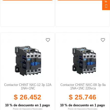
favorite_border
favorite_border
favorite_border
favorite_border
favorite_border
favorite_border
Contactor CHINT NXC-12 3p 12A
Contactor CHINT NXC-09 3p 9a
1NA+1NC
1NA+1NC 220vca
$ 26.452
$ 25.746
10 % de descuento en 1 pago
10 % de descuento en 1 pago
Precio sin Impuestos Nacionales
Precio sin Impuestos Nacionales