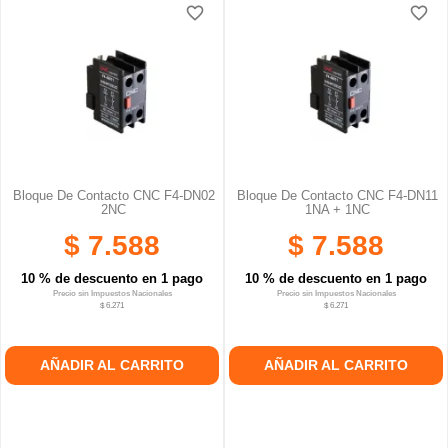
favorite_border
favorite_border
favorite_border
favorite_border
favorite_border
favorite_border
Bloque De Contacto CNC F4-DN02
Bloque De Contacto CNC F4-DN11
2NC
1NA + 1NC
$ 7.588
$ 7.588
10 % de descuento en 1 pago
10 % de descuento en 1 pago
Precio sin Impuestos Nacionales
Precio sin Impuestos Nacionales
$ 6.271
$ 6.271
AÑADIR AL CARRITO
AÑADIR AL CARRITO