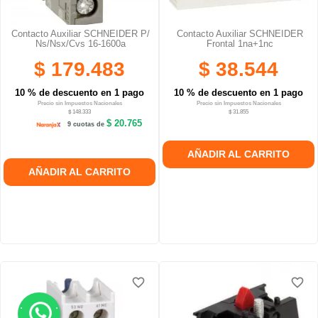
Contacto Auxiliar SCHNEIDER P/
Contacto Auxiliar SCHNEIDER
Ns/nsx/cvs 16-1600a
Frontal 1na+1nc
$ 179.483
$ 38.544
10 % de descuento en 1 pago
10 % de descuento en 1 pago
Precio sin Impuestos Nacionales
Precio sin Impuestos Nacionales
$ 148.333
$ 31.855
$ 20.765
9 cuotas de
AÑADIR AL CARRITO
AÑADIR AL CARRITO
favorite_border
favorite_border
.
.