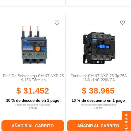
favorite_border
favorite_border
favorite_border
favorite_border
favorite_border
favorite_border
Relé De Sobrecarga CHINT NXR-25
Contactor CHINT NXC-25 3p 25A
9-13A Térmico
1NA+1NC 220VCA
$ 31.452
$ 38.965
10 % de descuento en 1 pago
10 % de descuento en 1 pago
Precio sin Impuestos Nacionales
Precio sin Impuestos Nacionales
$ 25.994
$ 32.203
FILTRAR
AÑADIR AL CARRITO
AÑADIR AL CARRITO