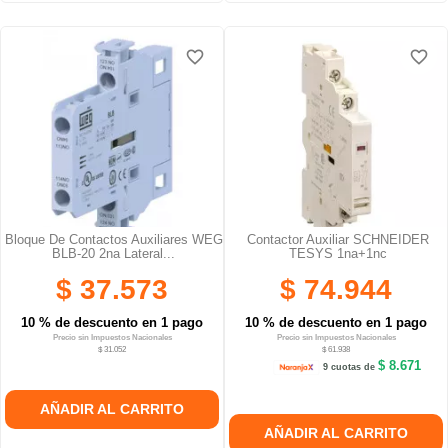
favorite_border
favorite_border
favorite_border
favorite_border
favorite_border
favorite_border
Bloque De Contactos Auxiliares WEG
Contactor Auxiliar SCHNEIDER
BLB-20 2na Lateral...
TESYS 1na+1nc
$ 37.573
$ 74.944
10 % de descuento en 1 pago
10 % de descuento en 1 pago
Precio sin Impuestos Nacionales
Precio sin Impuestos Nacionales
$ 31.052
$ 61.938
$ 8.671
9 cuotas de
AÑADIR AL CARRITO
AÑADIR AL CARRITO