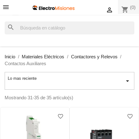
(0)
shopping_cart

search
Inicio
Materiales Eléctricos
Contactores y Relevos
Contactos Auxiliares
Lo mas reciente

Mostrando 31-35 de 35 artículo(s)
favorite_border
favorite_border
favorite_border
favorite_border
favorite_border
favorite_border