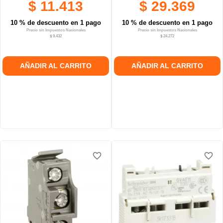
$ 11.413
$ 29.369
10 % de descuento en 1 pago
10 % de descuento en 1 pago
Precio sin Impuestos Nacionales
Precio sin Impuestos Nacionales
$ 9.432
$ 24.272
AÑADIR AL CARRITO
AÑADIR AL CARRITO
favorite_border
favorite_border