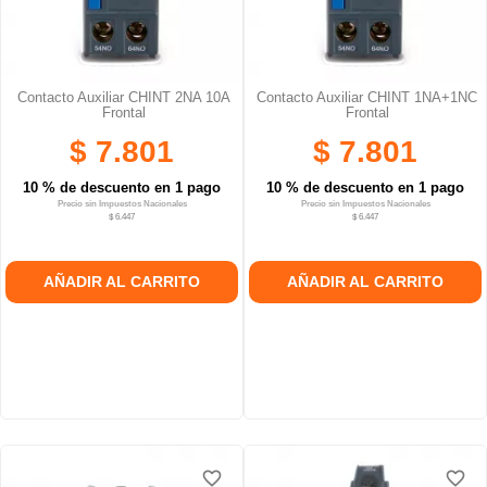
Contacto Auxiliar CHINT 2NA 10A
Contacto Auxiliar CHINT 1NA+1NC
Frontal
Frontal
$ 7.801
$ 7.801
10 % de descuento en 1 pago
10 % de descuento en 1 pago
Precio sin Impuestos Nacionales
Precio sin Impuestos Nacionales
$ 6.447
$ 6.447
AÑADIR AL CARRITO
AÑADIR AL CARRITO
favorite_border
favorite_border
favorite_border
favorite_border
favorite_border
favorite_border