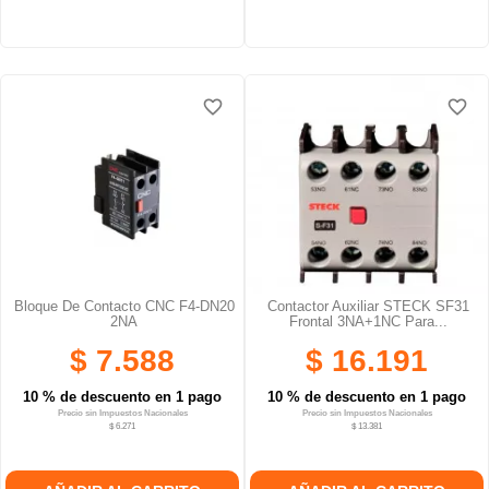
favorite_border
favorite_border
favorite_border
favorite_border
favorite_border
favorite_border
Bloque De Contacto CNC F4-DN20
Contactor Auxiliar STECK SF31
2NA
Frontal 3NA+1NC Para...
$ 7.588
$ 16.191
10 % de descuento en 1 pago
10 % de descuento en 1 pago
Precio sin Impuestos Nacionales
Precio sin Impuestos Nacionales
$ 6.271
$ 13.381