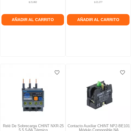
$ 21.862
$ 21.277
AÑADIR AL CARRITO
AÑADIR AL CARRITO
favorite_border
favorite_border
favorite_border
favorite_border
favorite_border
favorite_border
Relé De Sobrecarga CHINT NXR-25
Contacto Auxiliar CHINT NP2-BE101
5.5 5-8A Térmico
Módulo Componible NA