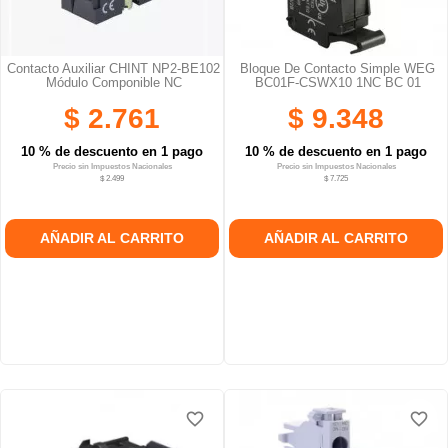
Contacto Auxiliar CHINT NP2-BE102
Bloque De Contacto Simple WEG
Módulo Componible NC
BC01F-CSWX10 1NC BC 01
$ 2.761
$ 9.348
10 % de descuento en 1 pago
10 % de descuento en 1 pago
Precio sin Impuestos Nacionales
Precio sin Impuestos Nacionales
$ 2.499
$ 7.725
AÑADIR AL CARRITO
AÑADIR AL CARRITO
favorite_border
favorite_border
favorite_border
favorite_border
favorite_border
favorite_border