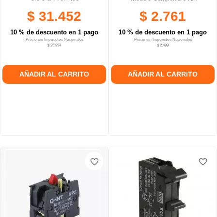
$ 31.452
$ 2.761
10 % de descuento en 1 pago
10 % de descuento en 1 pago
Precio sin Impuestos Nacionales
Precio sin Impuestos Nacionales
$ 25.994
$ 2.499
AÑADIR AL CARRITO
AÑADIR AL CARRITO
favorite_border
favorite_border
favorite_border
favorite_border
favorite_border
favorite_border