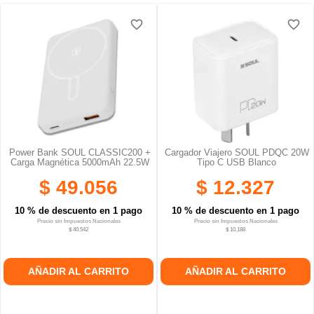
favorite_border
favorite_border
favorite_border
favorite_border
favorite_border
favorite_border
Power Bank SOUL CLASSIC200 +
Cargador Viajero SOUL PDQC 20W
Carga Magnética 5000mAh 22.5W
Tipo C USB Blanco
$ 49.056
$ 12.327
10 % de descuento en 1 pago
10 % de descuento en 1 pago
Precio sin Impuestos Nacionales
Precio sin Impuestos Nacionales
$ 40.542
$ 10.188
AÑADIR AL CARRITO
AÑADIR AL CARRITO