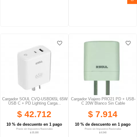
favorite_border
favorite_border
favorite_border
favorite_border
favorite_border
favorite_border
Cargador SOUL CVQ-USBD65L 65W
Cargador Viajero PRO21 PD + USB-
USB C + PD Lighting Carga...
C 20W Blanco Sin Cable
$ 42.712
$ 7.914
10 % de descuento en 1 pago
10 % de descuento en 1 pago
Precio sin Impuestos Nacionales
Precio sin Impuestos Nacionales
$ 35.300
$ 6.540