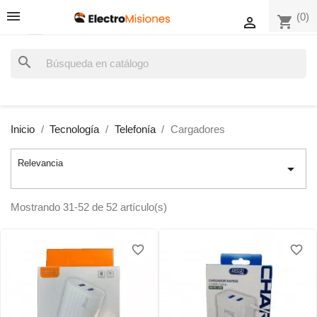
(0)
shopping_cart

search
Inicio
Tecnología
Telefonía
Cargadores
Relevancia

Mostrando 31-52 de 52 artículo(s)
favorite_border
favorite_border
favorite_border
favorite_border
favorite_border
favorite_border