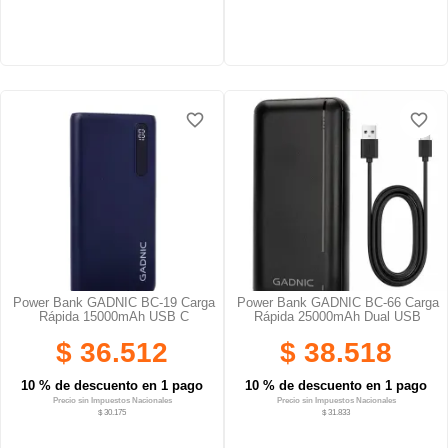
favorite_border
favorite_border
favorite_border
favorite_border
favorite_border
favorite_border
Power Bank GADNIC BC-19 Carga
Power Bank GADNIC BC-66 Carga
Rápida 15000mAh USB C
Rápida 25000mAh Dual USB
$ 36.512
$ 38.518
10 % de descuento en 1 pago
10 % de descuento en 1 pago
Precio sin Impuestos Nacionales
Precio sin Impuestos Nacionales
$ 30.175
$ 31.833