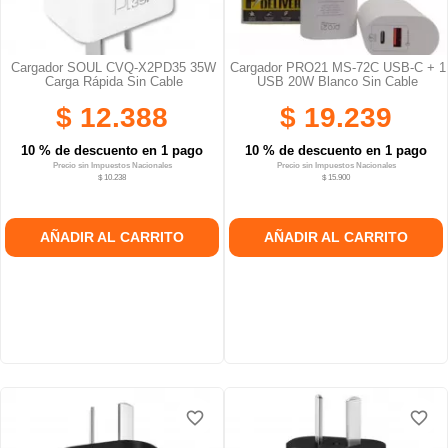
Cargador SOUL CVQ-X2PD35 35W
Cargador PRO21 MS-72C USB-C + 1
Carga Rápida Sin Cable
USB 20W Blanco Sin Cable
$ 12.388
$ 19.239
10 % de descuento en 1 pago
10 % de descuento en 1 pago
Precio sin Impuestos Nacionales
Precio sin Impuestos Nacionales
$ 10.238
$ 15.900
AÑADIR AL CARRITO
AÑADIR AL CARRITO
favorite_border
favorite_border
favorite_border
favorite_border
favorite_border
favorite_border