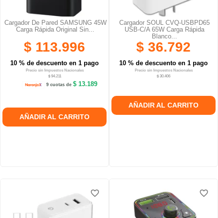
Cargador De Pared SAMSUNG 45W
Cargador SOUL CVQ-USBPD65
Carga Rápida Original Sin...
USB-C/A 65W Carga Rápida
Blanco...
$ 113.996
$ 36.792
10 % de descuento en 1 pago
10 % de descuento en 1 pago
Precio sin Impuestos Nacionales
Precio sin Impuestos Nacionales
$ 94.211
$ 30.406
$ 13.189
9 cuotas de
AÑADIR AL CARRITO
AÑADIR AL CARRITO
favorite_border
favorite_border
favorite_border
favorite_border
favorite_border
favorite_border