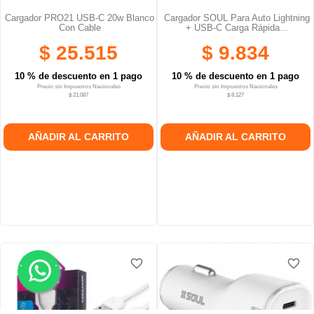
Cargador PRO21 USB-C 20w Blanco
Cargador SOUL Para Auto Lightning
Con Cable
+ USB-C Carga Rápida...
$ 25.515
$ 9.834
10 % de descuento en 1 pago
10 % de descuento en 1 pago
Precio sin Impuestos Nacionales
Precio sin Impuestos Nacionales
$ 21.087
$ 8.127
AÑADIR AL CARRITO
AÑADIR AL CARRITO
.
.
favorite_border
favorite_border