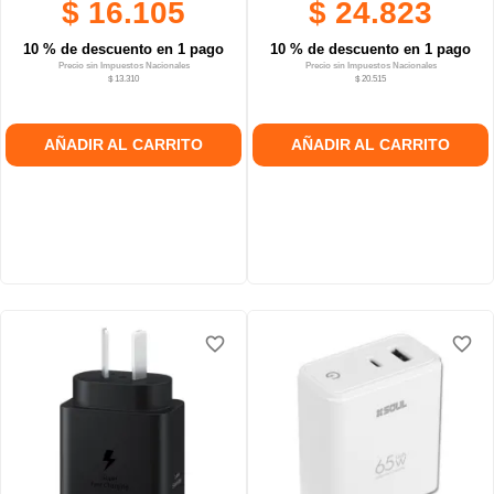
$ 16.105
$ 24.823
10 % de descuento en 1 pago
10 % de descuento en 1 pago
Precio sin Impuestos Nacionales
Precio sin Impuestos Nacionales
$ 13.310
$ 20.515
AÑADIR AL CARRITO
AÑADIR AL CARRITO
favorite_border
favorite_border
favorite_border
favorite_border
favorite_border
favorite_border