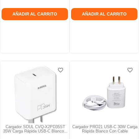
AÑADIR AL CARRITO
AÑADIR AL CARRITO
favorite_border
favorite_border
favorite_border
favorite_border
favorite_border
favorite_border
Cargador SOUL CVQ-X2PD35ST
Cargador PRO21 USB-C 30W Carga
35W Carga Rápida USB-C Blanco...
Rápida Blanco Con Cable