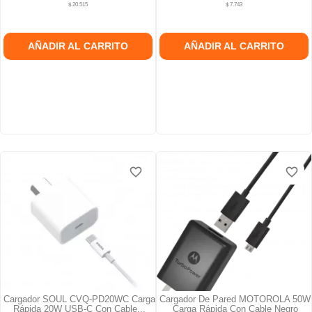
$ 20.515
$ 7.743
AÑADIR AL CARRITO
AÑADIR AL CARRITO
favorite_border
favorite_border
favorite_border
favorite_border
favorite_border
favorite_border
Cargador SOUL CVQ-PD20WC Carga
Cargador De Pared MOTOROLA 50W
Rápida 20W USB-C Con Cable...
Carga Rápida Con Cable Negro