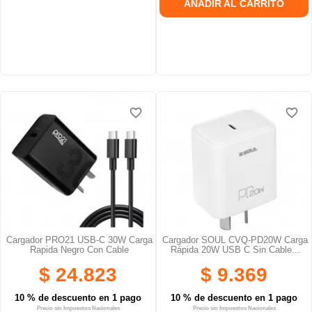
AÑADIR AL CARRITO
favorite_border
favorite_border
favorite_border
favorite_border
favorite_border
favorite_border
Cargador PRO21 USB-C 30W Carga
Cargador SOUL CVQ-PD20W Carga
Rapida Negro Con Cable
Rápida 20W USB C Sin Cable...
$ 24.823
$ 9.369
10 % de descuento en 1 pago
10 % de descuento en 1 pago
Precio sin Impuestos Nacionales
Precio sin Impuestos Nacionales