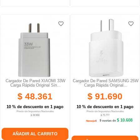
favorite_border
favorite_border
favorite_border
favorite_border
favorite_border
favorite_border
Cargador De Pared XIAOMI 33W
Cargador De Pared SAMSUNG 25W
Carga Rápida Original Sin...
Carga Rápida Original...
$ 48.361
$ 91.690
10 % de descuento en 1 pago
10 % de descuento en 1 pago
Precio sin Impuestos Nacionales
Precio sin Impuestos Nacionales
$ 39.968
$ 75.777
$ 10.608
9 cuotas de
AÑADIR AL CARRITO