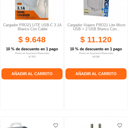
Cargador PRO21 LITE USB-C 3.1A
Cargador Viajero PRO21 Lite Micro
Blanco Con Cable
USB + 2 USB Blanco Con...
$ 9.648
$ 11.120
10 % de descuento en 1 pago
10 % de descuento en 1 pago
Precio sin Impuestos Nacionales
Precio sin Impuestos Nacionales
$ 7.973
$ 9.190
AÑADIR AL CARRITO
AÑADIR AL CARRITO
favorite_border
favorite_border
favorite_border
favorite_border
favorite_border
favorite_border