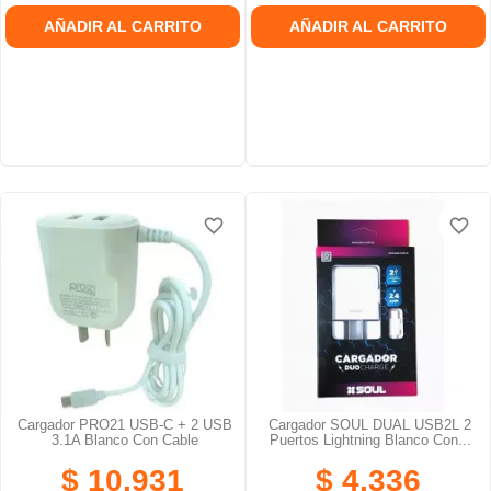
AÑADIR AL CARRITO
AÑADIR AL CARRITO
favorite_border
favorite_border
favorite_border
favorite_border
favorite_border
favorite_border
Cargador PRO21 USB-C + 2 USB
Cargador SOUL DUAL USB2L 2
3.1A Blanco Con Cable
Puertos Lightning Blanco Con...
$ 10.931
$ 4.336