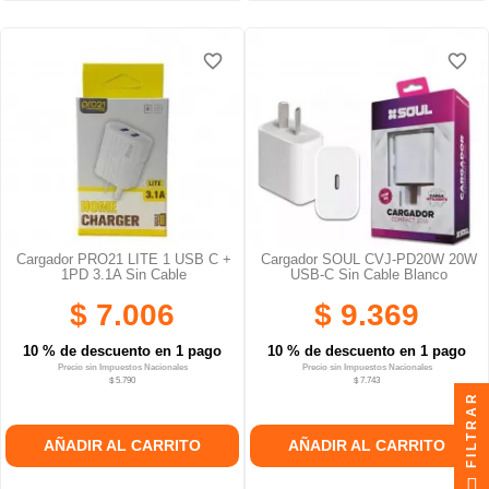
favorite_border
favorite_border
favorite_border
favorite_border
favorite_border
favorite_border
Cargador PRO21 LITE 1 USB C +
Cargador SOUL CVJ-PD20W 20W
1PD 3.1A Sin Cable
USB-C Sin Cable Blanco
$ 7.006
$ 9.369
10 % de descuento en 1 pago
10 % de descuento en 1 pago
Precio sin Impuestos Nacionales
Precio sin Impuestos Nacionales
$ 5.790
$ 7.743
FILTRAR
AÑADIR AL CARRITO
AÑADIR AL CARRITO