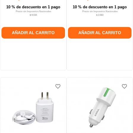
10 % de descuento en 1 pago
10 % de descuento en 1 pago
Precio sin Impuestos Nacionales
Precio sin Impuestos Nacionales
$ 9.034
$ 3.583
AÑADIR AL CARRITO
AÑADIR AL CARRITO
favorite_border
favorite_border