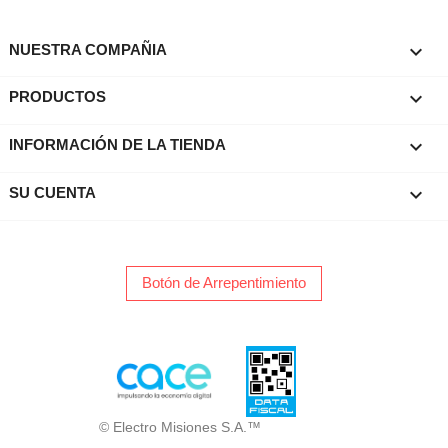

NUESTRA COMPAÑIA

PRODUCTOS
keyboard_arrow_down
INFORMACIÓN DE LA TIENDA

SU CUENTA
Botón de Arrepentimiento
© Electro Misiones S.A.™