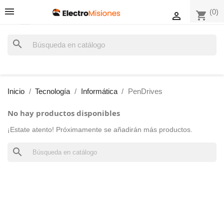
(0)
shopping_cart

search
Inicio
Tecnología
Informática
PenDrives
No hay productos disponibles
¡Estate atento! Próximamente se añadirán más productos.
search