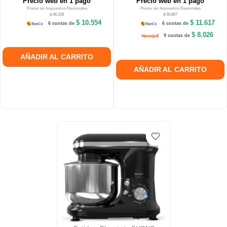
Precio web en 1 pago
Precio web en 1 pago
Precio sin Impuestos Nacionales
Precio sin Impuestos Nacionales
$ 46.158
$ 50.807
$ 10.554
$ 11.617
6 cuotas de
6 cuotas de
$ 8.026
9 cuotas de
AÑADIR AL CARRITO
AÑADIR AL CARRITO
favorite_border
favorite_border