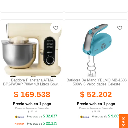
favorite_border
favorite_border
favorite_border
favorite_border
Batidora Planetaria ATMA
Batidora De Mano YELMO MB-1608
BP24W0AP 700w 4,8 Litros Bowl...
500W 6 Velocidades Celeste
$ 169.538
$ 52.202
Precio web en 1 pago
Precio web en 1 pago
Precio sin Impuestos Nacionales
Precio sin Impuestos Nacionales
$ 140.114
$ 43.142
$ 32.037
$ 9.865
6 cuotas de
6 cuotas de
FILTRAR
$ 22.135
9 cuotas de