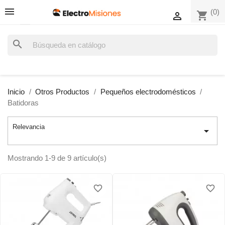
(0)
shopping_cart

search
Inicio
Otros Productos
Pequeños electrodomésticos
Batidoras
Relevancia

Mostrando 1-9 de 9 artículo(s)
favorite_border
favorite_border
favorite_border
favorite_border