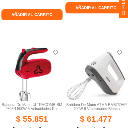
AÑADIR AL CARRITO
AÑADIR AL CARRITO
favorite_border
favorite_border
favorite_border
favorite_border
Batidora De Mano ULTRACOMB BM-
Batidora De Mano ATMA BM8739AP
2608R 500W 5 Velocidades Rojo
400W 6 Velocidades Blanca
$ 55.851
$ 61.477