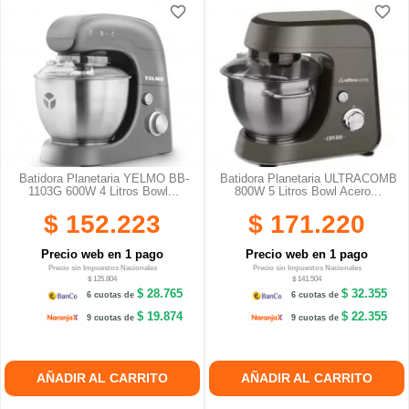
favorite_border
favorite_border
favorite_border
favorite_border
Batidora Planetaria YELMO BB-
Batidora Planetaria ULTRACOMB
1103G 600W 4 Litros Bowl...
800W 5 Litros Bowl Acero...
$ 152.223
$ 171.220
Precio web en 1 pago
Precio web en 1 pago
Precio sin Impuestos Nacionales
Precio sin Impuestos Nacionales
$ 125.804
$ 141.504
$ 28.765
$ 32.355
6 cuotas de
6 cuotas de
$ 19.874
$ 22.355
9 cuotas de
9 cuotas de
AÑADIR AL CARRITO
AÑADIR AL CARRITO