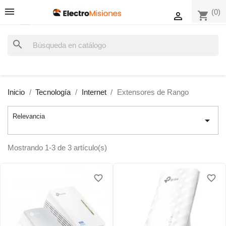
(0)
shopping_cart

search
Inicio
Tecnología
Internet
Extensores de Rango
Relevancia

Mostrando 1-3 de 3 artículo(s)
favorite_border
favorite_border
favorite_border
favorite_border