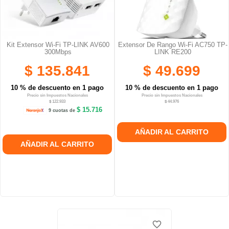
Kit Extensor Wi-Fi TP-LINK AV600
Extensor De Rango Wi-Fi AC750 TP-
300Mbps
LINK RE200
$ 135.841
$ 49.699
10 % de descuento en 1 pago
10 % de descuento en 1 pago
Precio sin Impuestos Nacionales
Precio sin Impuestos Nacionales
$ 122.933
$ 44.976
$ 15.716
9 cuotas de
AÑADIR AL CARRITO
AÑADIR AL CARRITO
favorite_border
favorite_border