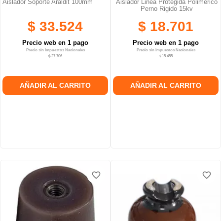
Aislador Soporte Araldit 100mm
Aislador Linea Protegida Polimerico
Perno Rigido 15kv
$ 33.524
$ 18.701
Precio web en 1 pago
Precio web en 1 pago
Precio sin Impuestos Nacionales
Precio sin Impuestos Nacionales
$ 27.706
$ 15.455
AÑADIR AL CARRITO
AÑADIR AL CARRITO
favorite_border
favorite_border
favorite_border
favorite_border