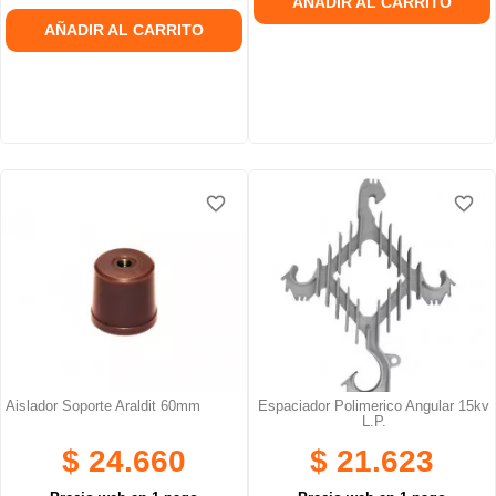
AÑADIR AL CARRITO
AÑADIR AL CARRITO
favorite_border
favorite_border
favorite_border
favorite_border
Aislador Soporte Araldit 60mm
Espaciador Polimerico Angular 15kv
L.p.
$ 24.660
$ 21.623