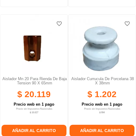
favorite_border
favorite_border
favorite_border
favorite_border
Aislador Mn 20 Para Rienda De Baja
Aislador Currucula De Porcelana 38
Tension 90 X 65mm
X 38mm
$ 20.119
$ 1.202
Precio web en 1 pago
Precio web en 1 pago
Precio sin Impuestos Nacionales
Precio sin Impuestos Nacionales
$ 16.627
$ 994
AÑADIR AL CARRITO
AÑADIR AL CARRITO