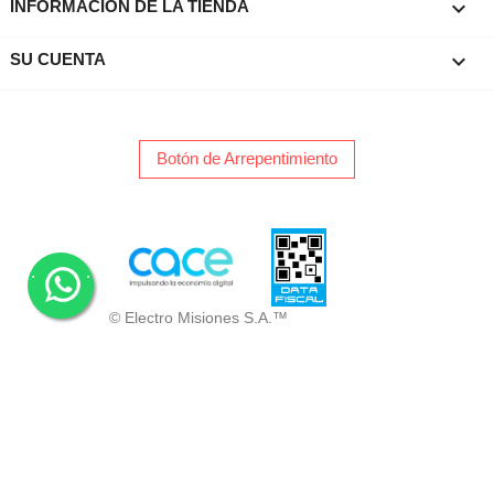
keyboard_arrow_down
INFORMACIÓN DE LA TIENDA

SU CUENTA
Botón de Arrepentimiento
.
.
© Electro Misiones S.A.™