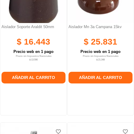
Aislador Soporte Araldit 50mm
Aislador Mn 3a Campana 15kv
$ 16.443
$ 25.831
Precio web en 1 pago
Precio web en 1 pago
Precio sin Impuestos Nacionales
Precio sin Impuestos Nacionales
$ 13.590
$ 21.348
AÑADIR AL CARRITO
AÑADIR AL CARRITO
favorite_border
favorite_border
favorite_border
favorite_border