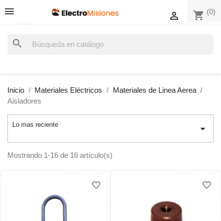
(0)
shopping_cart

search
Inicio
Materiales Eléctricos
Materiales de Linea Aerea
Aisladores
Lo mas reciente

Mostrando 1-16 de 16 artículo(s)
favorite_border
favorite_border
favorite_border
favorite_border