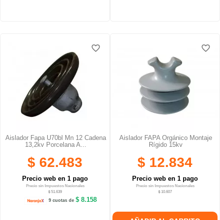
favorite_border
favorite_border
favorite_border
favorite_border
Aislador Fapa U70bl Mn 12 Cadena
Aislador FAPA Orgánico Montaje
13,2kv Porcelana A...
Rígido 15kv
$ 62.483
$ 12.834
Precio web en 1 pago
Precio web en 1 pago
Precio sin Impuestos Nacionales
Precio sin Impuestos Nacionales
$ 51.639
$ 10.607
$ 8.158
9 cuotas de