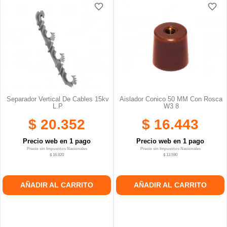
favorite_border
favorite_border
favorite_border
favorite_border
Separador Vertical De Cables 15kv
Aislador Conico 50 MM Con Rosca
L.p
W3 8
$ 20.352
$ 16.443
Precio web en 1 pago
Precio web en 1 pago
Precio sin Impuestos Nacionales
Precio sin Impuestos Nacionales
$ 16.820
$ 13.590
AÑADIR AL CARRITO
AÑADIR AL CARRITO