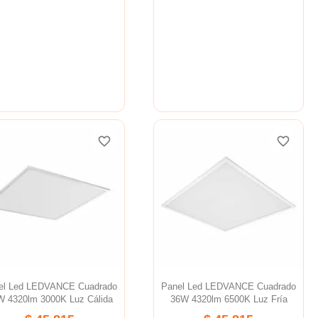
favorite_border
favorite_border
favorite_border
favorite_border
el Led LEDVANCE Cuadrado
Panel Led LEDVANCE Cuadrado
W 4320lm 3000K Luz Cálida
36W 4320lm 6500K Luz Fría