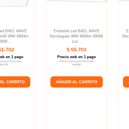
Led BAEL WAVE
Embutido Led BAEL WAVE
E
0x60 48W 4800lm
Rectangular 48W 4800lm 4000K
Rec
000K...
Luz...
51.702
$ 55.701
web en 1 pago
Precio web en 1 pago
Impuestos Nacionales
Precio sin Impuestos Nacionales
$ 42.729
$ 46.034
 AL CARRITO
AÑADIR AL CARRITO