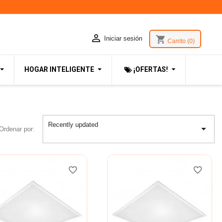

shopping_cart
Iniciar sesión
Carrito
(0)
HOGAR INTELIGENTE
¡OFERTAS!
Recently updated

Ordenar por:
favorite_border
favorite_border
favorite_border
favorite_border