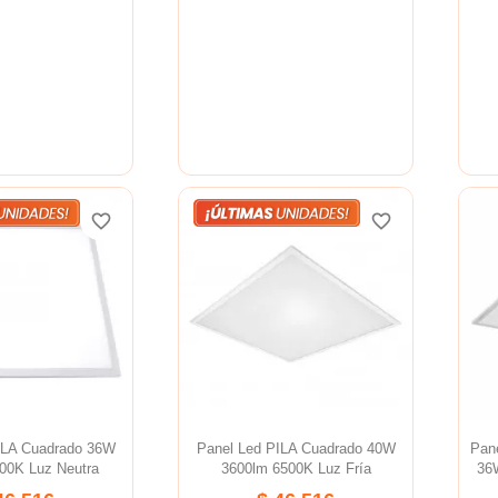
favorite_border
favorite_border
favorite_border
favorite_border
ILA Cuadrado 36W
Panel Led PILA Cuadrado 40W
Pan
00K Luz Neutra
3600lm 6500K Luz Fría
36