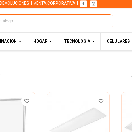
 DEVOLUCIONES
|
VENTA CORPORATIVA
|
INACIÓN
HOGAR
TECNOLOGÍA
CELULARES
s.
favorite_border
favorite_border
favorite_border
favorite_border