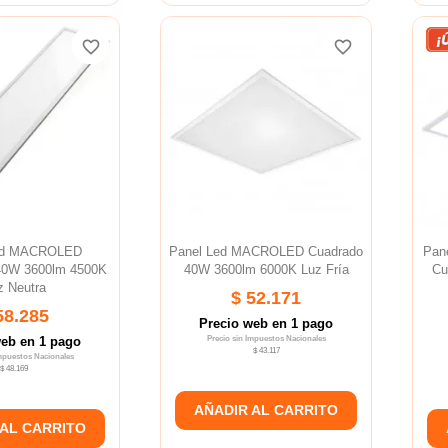
favorite_border
favorite_border
favorite_border
favorite_border
ed MACROLED
Panel Led MACROLED Cuadrado
Pan
 40W 3600lm 4500K
40W 3600lm 6000K Luz Fría
Cu
z Neutra
$ 52.171
58.285
Precio web en 1 pago
web en 1 pago
Precio sin Impuestos Nacionales
$ 43.117
Impuestos Nacionales
$ 48.169
AÑADIR AL CARRITO
 AL CARRITO