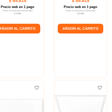
$ 45.815
$ 45.815
Precio web en 1 pago
Precio web en 1 pago
Precio sin Impuestos Nacionales
Precio sin Impuestos Nacionales
$ 37.864
$ 37.864
AÑADIR AL CARRITO
AÑADIR AL CARRITO
favorite_border
favorite_border
favorite_border
favorite_border