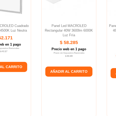
ACROLED Cuadrado
Panel Led MACROLED
Pan
4500K Luz Neutra
Rectangular 40W 3600lm 6000K
4
Luz Fría
52.171
$ 58.285
web en 1 pago
Impuestos Nacionales
Precio web en 1 pago
$ 43.117
Precio sin Impuestos Nacionales
$ 48.169
 AL CARRITO
AÑADIR AL CARRITO