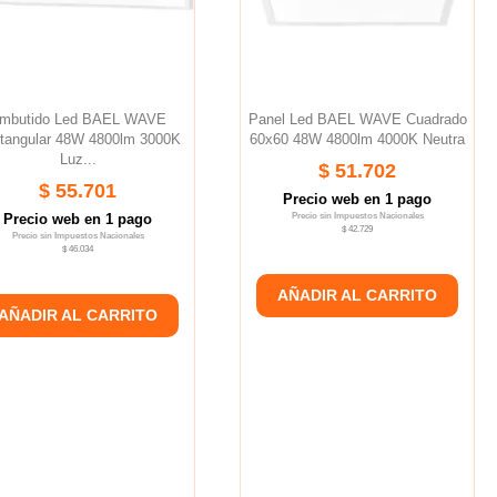
mbutido Led BAEL WAVE
Panel Led BAEL WAVE Cuadrado
tangular 48W 4800lm 3000K
60x60 48W 4800lm 4000K Neutra
Luz...
$ 51.702
$ 55.701
Precio web en 1 pago
Precio web en 1 pago
Precio sin Impuestos Nacionales
$ 42.729
Precio sin Impuestos Nacionales
$ 46.034
AÑADIR AL CARRITO
AÑADIR AL CARRITO