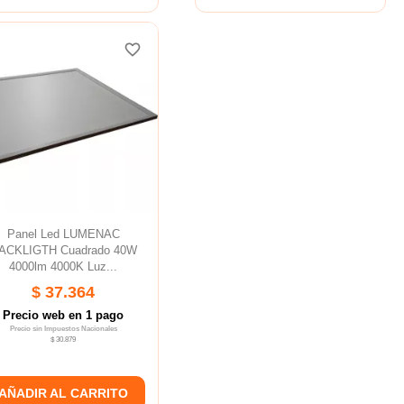
favorite_border
favorite_border
Panel Led LUMENAC
ACKLIGTH Cuadrado 40W
4000lm 4000K Luz...
$ 37.364
Precio web en 1 pago
Precio sin Impuestos Nacionales
$ 30.879
AÑADIR AL CARRITO