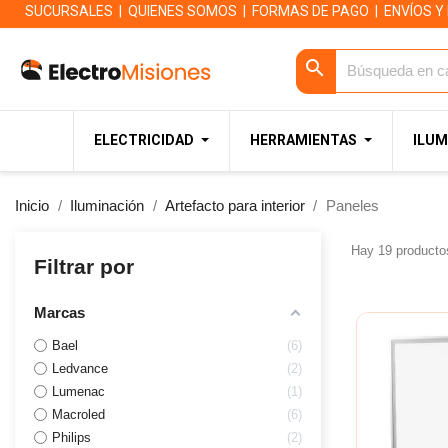
SUCURSALES
|
QUIENES SOMOS
|
FORMAS DE PAGO
|
ENVÍOS Y
search
ELECTRICIDAD
HERRAMIENTAS
ILUM
Inicio
Iluminación
Artefacto para interior
Paneles
Hay 19 producto
Filtrar por
Marcas
Bael
6
Ledvance
2
Lumenac
1
Macroled
6
Philips
2