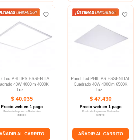
favorite_border
favorite_border
favorite_border
favorite_border
el Led PHILIPS ESSENTIAL
Panel Led PHILIPS ESSENTIAL
adrado 40W 4000lm 4000K
Cuadrado 40W 4000lm 6500K
Luz...
Luz...
$ 40.035
$ 47.430
Precio web en 1 pago
Precio web en 1 pago
Precio sin Impuestos Nacionales
Precio sin Impuestos Nacionales
$ 33.086
$ 39.198
AÑADIR AL CARRITO
AÑADIR AL CARRITO