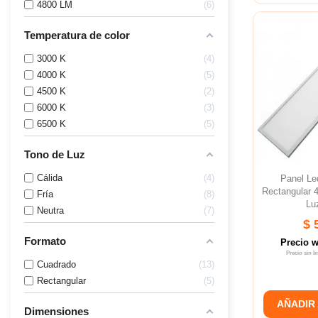
4800 LM
6
Temperatura de color
3000 K
4
4000 K
5
4500 K
2
6000 K
3
6500 K
5
Tono de Luz
Cálida
4
Panel L
Rectangular
Fría
8
Lu
Neutra
7
$ 
Formato
Precio 
Precio sin 
Cuadrado
13
Rectangular
5
AÑADIR
Dimensiones