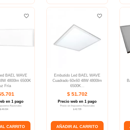
favorite_border
favorite_border
favorite_border
favorite_border
Led BAEL WAVE
Embutido Led BAEL WAVE
 48W 4800lm 6500K
Cuadrado 60x60 48W 4800lm
B
uz Fría
6500K...
55.701
$ 51.702
web en 1 pago
Precio web en 1 pago
Impuestos Nacionales
Precio sin Impuestos Nacionales
$ 46.034
$ 42.729
 AL CARRITO
AÑADIR AL CARRITO