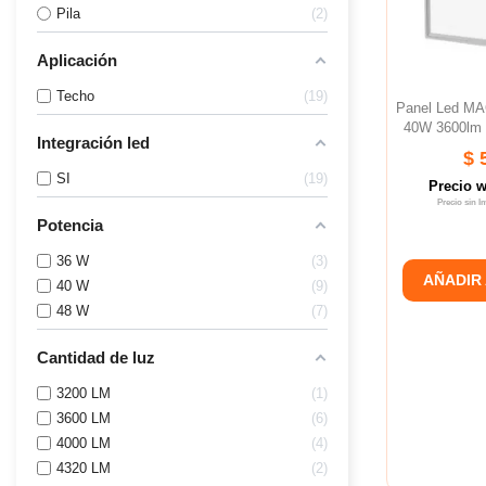
Pila
2
Aplicación
Techo
19
Panel Led M
40W 3600lm 
Integración led
$ 
SI
19
Precio 
Precio sin 
Potencia
36 W
3
AÑADIR
40 W
9
48 W
7
Cantidad de luz
3200 LM
1
3600 LM
6
4000 LM
4
4320 LM
2