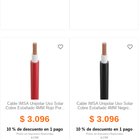
favorite_border
favorite_border
favorite_border
favorite_border
favorite_border
favorite_border
Cable IMSA Unipolar Uso Solar
Cable IMSA Unipolar Uso Solar
Cobre Estañado 4MM Rojo Por...
Cobre Estañado 4MM Negro...
$ 3.096
$ 3.096
10 % de descuento en 1 pago
10 % de descuento en 1 pago
Precio sin Impuestos Nacionales
Precio sin Impuestos Nacionales
$ 2.559
$ 2.559