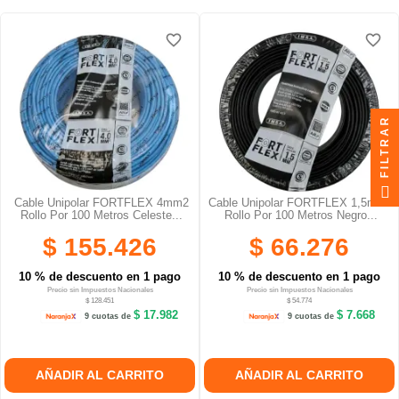
favorite_border
favorite_border
favorite_border
favorite_border
favorite_border
favorite_border
FILTRAR
Cable Unipolar FORTFLEX 4mm2
Cable Unipolar FORTFLEX 1,5mm2
Rollo Por 100 Metros Celeste...
Rollo Por 100 Metros Negro...
$ 155.426
$ 66.276
10 % de descuento en 1 pago
10 % de descuento en 1 pago
Precio sin Impuestos Nacionales
Precio sin Impuestos Nacionales
$ 128.451
$ 54.774
$ 17.982
$ 7.668
9 cuotas de
9 cuotas de
AÑADIR AL CARRITO
AÑADIR AL CARRITO