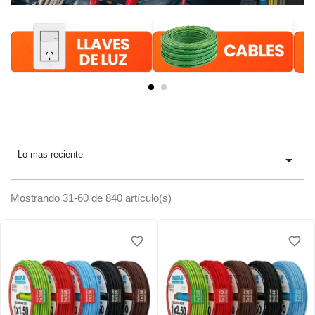
Lo mas reciente

Mostrando 31-60 de 840 artículo(s)
favorite_border
favorite_border
favorite_border
favorite_border
favorite_border
favorite_border