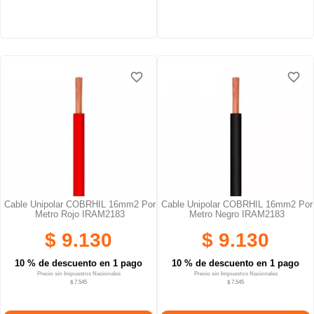
favorite_border
favorite_border
favorite_border
favorite_border
favorite_border
favorite_border
Cable Unipolar COBRHIL 16mm2 Por
Cable Unipolar COBRHIL 16mm2 Por
Metro Rojo IRAM2183
Metro Negro IRAM2183
$ 9.130
$ 9.130
10 % de descuento en 1 pago
10 % de descuento en 1 pago
Precio sin Impuestos Nacionales
Precio sin Impuestos Nacionales
$ 7.545
$ 7.545