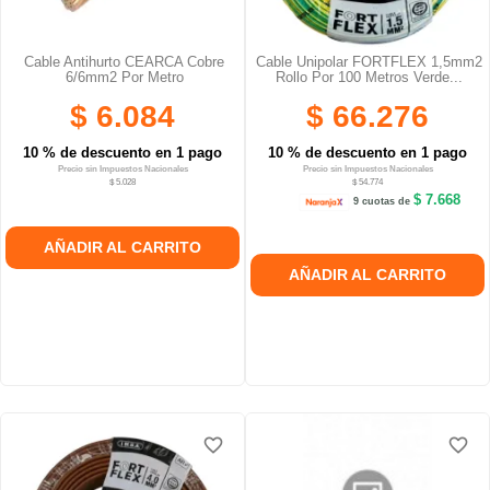
Cable Antihurto CEARCA Cobre
Cable Unipolar FORTFLEX 1,5mm2
6/6mm2 Por Metro
Rollo Por 100 Metros Verde...
$ 6.084
$ 66.276
10 % de descuento en 1 pago
10 % de descuento en 1 pago
Precio sin Impuestos Nacionales
Precio sin Impuestos Nacionales
$ 5.028
$ 54.774
$ 7.668
9 cuotas de
AÑADIR AL CARRITO
AÑADIR AL CARRITO
favorite_border
favorite_border
favorite_border
favorite_border
favorite_border
favorite_border