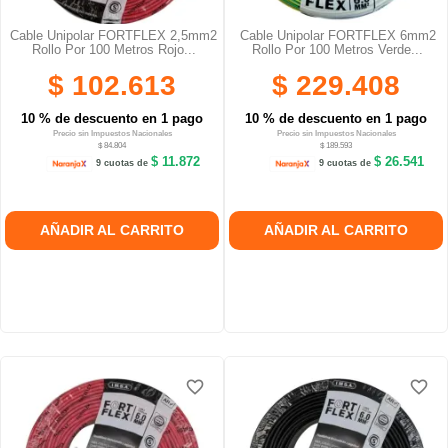
Cable Unipolar FORTFLEX 2,5mm2
Cable Unipolar FORTFLEX 6mm2
Rollo Por 100 Metros Rojo...
Rollo Por 100 Metros Verde...
$ 102.613
$ 229.408
10 % de descuento en 1 pago
10 % de descuento en 1 pago
Precio sin Impuestos Nacionales
Precio sin Impuestos Nacionales
$ 84.804
$ 189.593
$ 11.872
$ 26.541
9 cuotas de
9 cuotas de
AÑADIR AL CARRITO
AÑADIR AL CARRITO
favorite_border
favorite_border
favorite_border
favorite_border
favorite_border
favorite_border