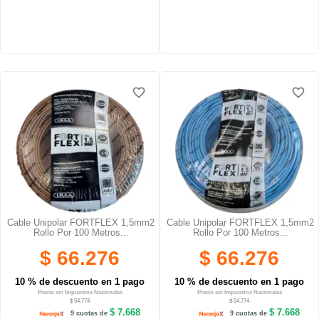
favorite_border
favorite_border
favorite_border
favorite_border
favorite_border
favorite_border
Cable Unipolar FORTFLEX 1,5mm2
Cable Unipolar FORTFLEX 1,5mm2
Rollo Por 100 Metros...
Rollo Por 100 Metros...
$ 66.276
$ 66.276
10 % de descuento en 1 pago
10 % de descuento en 1 pago
Precio sin Impuestos Nacionales
Precio sin Impuestos Nacionales
$ 54.774
$ 54.774
$ 7.668
$ 7.668
9 cuotas de
9 cuotas de