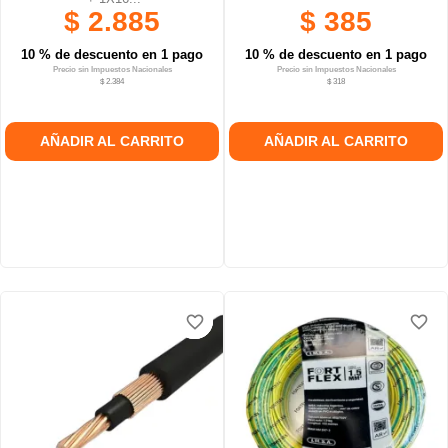
$ 2.885
$ 385
10 % de descuento en 1 pago
10 % de descuento en 1 pago
Precio sin Impuestos Nacionales
Precio sin Impuestos Nacionales
$ 2.384
$ 318
AÑADIR AL CARRITO
AÑADIR AL CARRITO
favorite_border
favorite_border
favorite_border
favorite_border
favorite_border
favorite_border