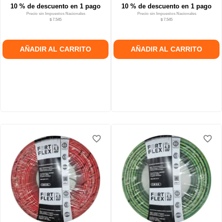
10 % de descuento en 1 pago
10 % de descuento en 1 pago
Precio sin Impuestos Nacionales
Precio sin Impuestos Nacionales
$ 7.545
$ 7.545
AÑADIR AL CARRITO
AÑADIR AL CARRITO
favorite_border
favorite_border