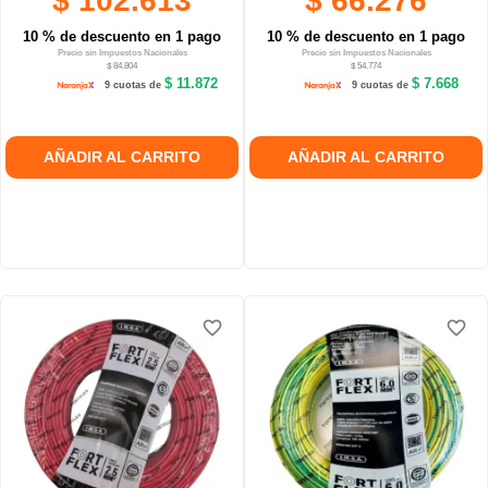
$ 102.613
$ 66.276
10 % de descuento en 1 pago
10 % de descuento en 1 pago
Precio sin Impuestos Nacionales
Precio sin Impuestos Nacionales
$ 84.804
$ 54.774
$ 11.872
$ 7.668
9 cuotas de
9 cuotas de
AÑADIR AL CARRITO
AÑADIR AL CARRITO
favorite_border
favorite_border
favorite_border
favorite_border
favorite_border
favorite_border