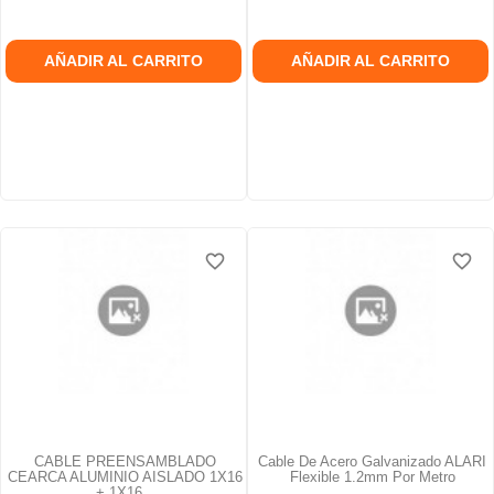
AÑADIR AL CARRITO
AÑADIR AL CARRITO
favorite_border
favorite_border
favorite_border
favorite_border
favorite_border
favorite_border
CABLE PREENSAMBLADO
Cable De Acero Galvanizado ALARI
CEARCA ALUMINIO AISLADO 1X16
Flexible 1.2mm Por Metro
+ 1X16...