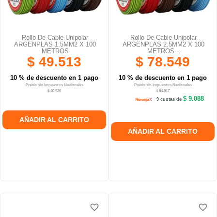
Rollo De Cable Unipolar
Rollo De Cable Unipolar
ARGENPLAS 1.5MM2 X 100
ARGENPLAS 2.5MM2 X 100
METROS
METROS...
$ 49.513
$ 78.549
10 % de descuento en 1 pago
10 % de descuento en 1 pago
Precio sin Impuestos Nacionales
Precio sin Impuestos Nacionales
$ 40.920
$ 64.917
$ 9.088
9 cuotas de
AÑADIR AL CARRITO
AÑADIR AL CARRITO
favorite_border
favorite_border
favorite_border
favorite_border
favorite_border
favorite_border