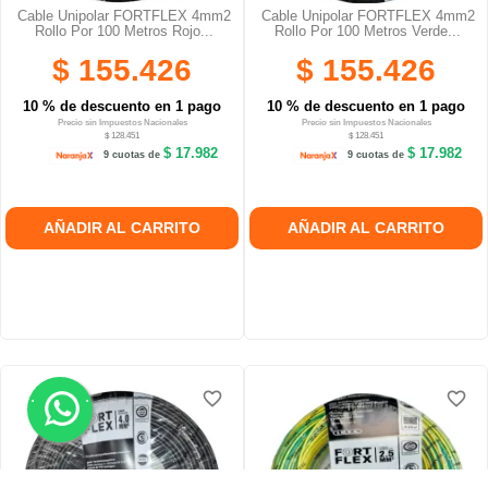
Cable Unipolar FORTFLEX 4mm2
Cable Unipolar FORTFLEX 4mm2
Rollo Por 100 Metros Rojo...
Rollo Por 100 Metros Verde...
$ 155.426
$ 155.426
10 % de descuento en 1 pago
10 % de descuento en 1 pago
Precio sin Impuestos Nacionales
Precio sin Impuestos Nacionales
$ 128.451
$ 128.451
$ 17.982
$ 17.982
9 cuotas de
9 cuotas de
AÑADIR AL CARRITO
AÑADIR AL CARRITO
.
.
favorite_border
favorite_border