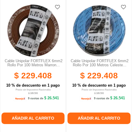
favorite_border
favorite_border
favorite_border
favorite_border
favorite_border
favorite_border
Cable Unipolar FORTFLEX 6mm2
Cable Unipolar FORTFLEX 6mm2
Rollo Por 100 Metros Marron...
Rollo Por 100 Metros Celeste...
$ 229.408
$ 229.408
10 % de descuento en 1 pago
10 % de descuento en 1 pago
Precio sin Impuestos Nacionales
Precio sin Impuestos Nacionales
$ 189.593
$ 189.593
$ 26.541
$ 26.541
9 cuotas de
9 cuotas de
AÑADIR AL CARRITO
AÑADIR AL CARRITO