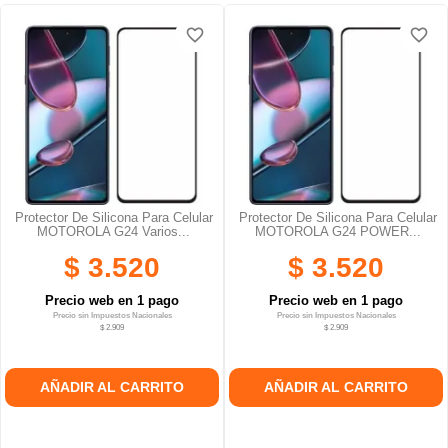
favorite_border
favorite_border
favorite_border
favorite_border
favorite_border
favorite_border
Protector De Silicona Para Celular
Protector De Silicona Para Celular
MOTOROLA G24 Varios...
MOTOROLA G24 POWER...
$ 3.520
$ 3.520
Precio web en 1 pago
Precio web en 1 pago
Precio sin Impuestos Nacionales
Precio sin Impuestos Nacionales
$ 2.909
$ 2.909
AÑADIR AL CARRITO
AÑADIR AL CARRITO