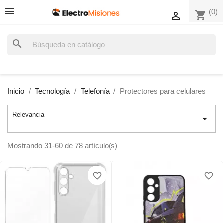
(0)
shopping_cart

search
Inicio
Tecnología
Telefonía
Protectores para celulares
Relevancia

Mostrando 31-60 de 78 artículo(s)
favorite_border
favorite_border
favorite_border
favorite_border
favorite_border
favorite_border