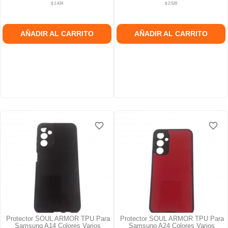
$ 1.434
$ 2.528
AÑADIR AL CARRITO
AÑADIR AL CARRITO
favorite_border
favorite_border
favorite_border
favorite_border
favorite_border
favorite_border
Protector SOUL ARMOR TPU Para
Protector SOUL ARMOR TPU Para
Samsung A14 Colores Varios
Samsung A24 Colores Varios