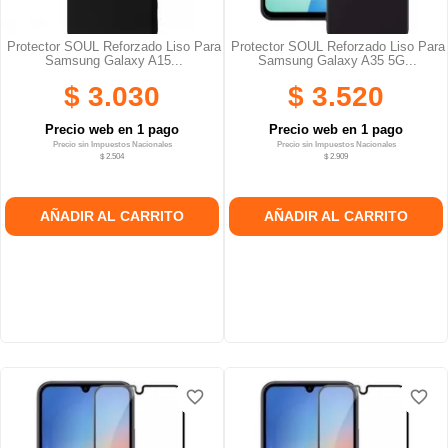
Protector SOUL Reforzado Liso Para
Protector SOUL Reforzado Liso Para
Samsung Galaxy A15...
Samsung Galaxy A35 5G...
$ 3.030
$ 3.520
Precio web en 1 pago
Precio web en 1 pago
Precio sin Impuestos Nacionales
Precio sin Impuestos Nacionales
$ 2.504
$ 2.909
AÑADIR AL CARRITO
AÑADIR AL CARRITO
favorite_border
favorite_border
favorite_border
favorite_border
favorite_border
favorite_border