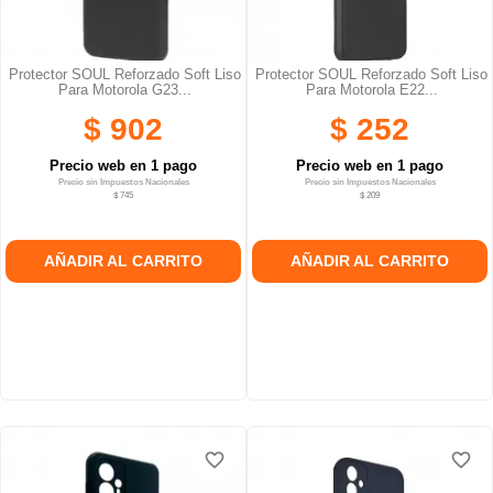
Protector SOUL Reforzado Soft Liso
Protector SOUL Reforzado Soft Liso
Para Motorola G23...
Para Motorola E22...
$ 902
$ 252
Precio web en 1 pago
Precio web en 1 pago
Precio sin Impuestos Nacionales
Precio sin Impuestos Nacionales
$ 745
$ 209
AÑADIR AL CARRITO
AÑADIR AL CARRITO
favorite_border
favorite_border
favorite_border
favorite_border
favorite_border
favorite_border