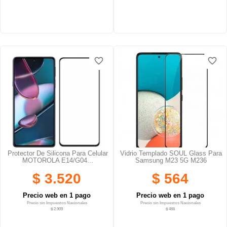
favorite_border
favorite_border
favorite_border
favorite_border
favorite_border
favorite_border
Protector De Silicona Para Celular
Vidrio Templado SOUL Glass Para
MOTOROLA E14/G04...
Samsung M23 5G M236
$ 3.520
$ 564
Precio web en 1 pago
Precio web en 1 pago
Precio sin Impuestos Nacionales
Precio sin Impuestos Nacionales
$ 2.909
$ 466