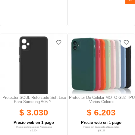
favorite_border
favorite_border
favorite_border
favorite_border
favorite_border
favorite_border
Protector SOUL Reforzado Soft Liso
Protector De Celular MOTO G32 TPU
Para Samsung A05 Y...
Varios Colores
$ 3.030
$ 6.203
Precio web en 1 pago
Precio web en 1 pago
Precio sin Impuestos Nacionales
Precio sin Impuestos Nacionales
$ 2.504
$ 5.126