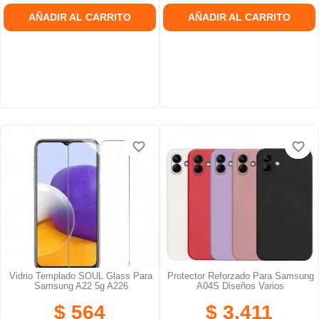
AÑADIR AL CARRITO
AÑADIR AL CARRITO
favorite_border
favorite_border
favorite_border
favorite_border
favorite_border
favorite_border
Vidrio Templado SOUL Glass Para
Protector Reforzado Para Samsung
Samsung A22 5g A226
A04S Diseños Varios
$ 564
$ 3.411