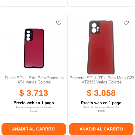
favorite_border
favorite_border
favorite_border
favorite_border
favorite_border
favorite_border
Funda SOUL Slim Para Samsung
Protector SOUL TPU Para Moto G23
A54 Varios Colores
XT2333 Varios Colores
$ 3.713
$ 3.058
Precio web en 1 pago
Precio web en 1 pago
Precio sin Impuestos Nacionales
Precio sin Impuestos Nacionales
$ 3.068
$ 2.528
AÑADIR AL CARRITO
AÑADIR AL CARRITO