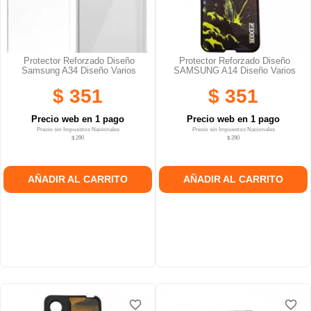
Protector Reforzado Diseño
Protector Reforzado Diseño
Samsung A34 Diseño Varios
SAMSUNG A14 Diseño Varios
$ 351
$ 351
Precio web en 1 pago
Precio web en 1 pago
Precio sin Impuestos Nacionales
Precio sin Impuestos Nacionales
$ 290
$ 290
AÑADIR AL CARRITO
AÑADIR AL CARRITO
favorite_border
favorite_border
favorite_border
favorite_border
favorite_border
favorite_border