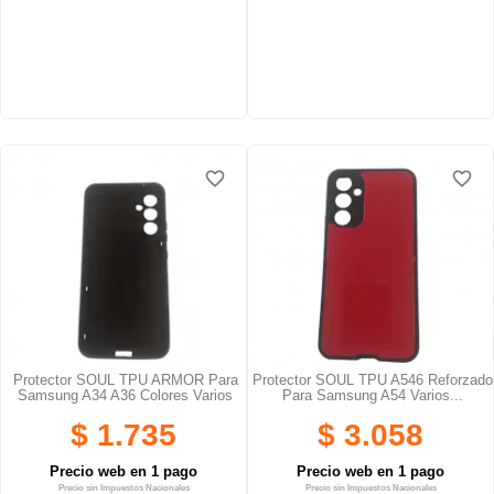
favorite_border
favorite_border
favorite_border
favorite_border
favorite_border
favorite_border
Protector SOUL TPU ARMOR Para
Protector SOUL TPU A546 Reforzado
Samsung A34 A36 Colores Varios
Para Samsung A54 Varios...
$ 1.735
$ 3.058
Precio web en 1 pago
Precio web en 1 pago
Precio sin Impuestos Nacionales
Precio sin Impuestos Nacionales