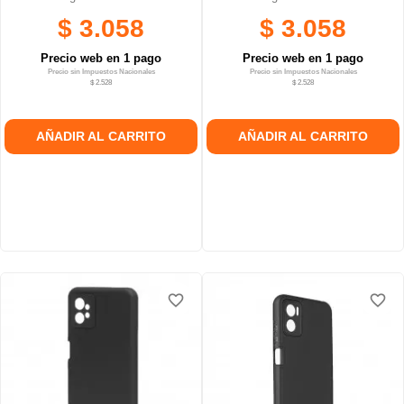
$ 3.058
$ 3.058
Precio web en 1 pago
Precio web en 1 pago
Precio sin Impuestos Nacionales
Precio sin Impuestos Nacionales
$ 2.528
$ 2.528
AÑADIR AL CARRITO
AÑADIR AL CARRITO
favorite_border
favorite_border
favorite_border
favorite_border
favorite_border
favorite_border