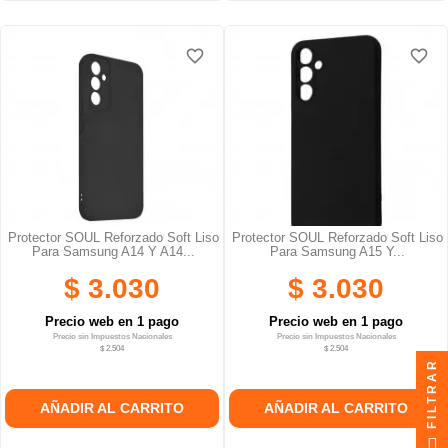
favorite_border
favorite_border
favorite_border
favorite_border
favorite_border
favorite_border
Protector SOUL Reforzado Soft Liso
Protector SOUL Reforzado Soft Liso
Para Samsung A14 Y A14...
Para Samsung A15 Y...
$ 3.030
$ 3.030
Precio web en 1 pago
Precio web en 1 pago
Precio sin Impuestos Nacionales
Precio sin Impuestos Nacionales
$ 2.504
$ 2.504
FILTRAR
AÑADIR AL CARRITO
AÑADIR AL CARRITO