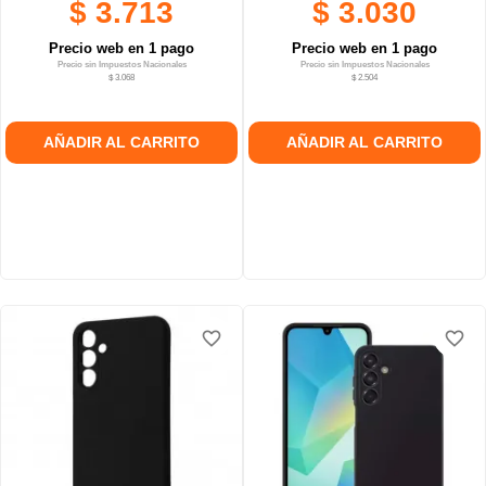
$ 3.713
$ 3.030
Precio web en 1 pago
Precio web en 1 pago
Precio sin Impuestos Nacionales
Precio sin Impuestos Nacionales
$ 3.068
$ 2.504
AÑADIR AL CARRITO
AÑADIR AL CARRITO
favorite_border
favorite_border
favorite_border
favorite_border
favorite_border
favorite_border