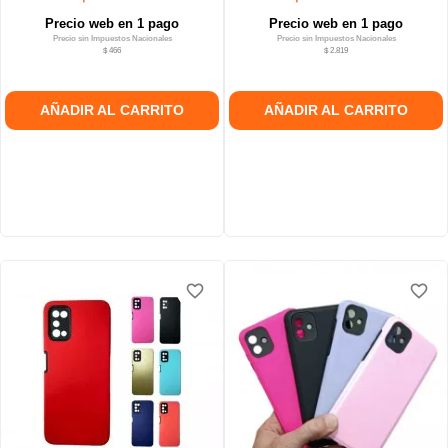
Precio web en 1 pago
Precio web en 1 pago
Precio sin Impuestos Nacionales
Precio sin Impuestos Nacionales
$ 466
$ 2.819
AÑADIR AL CARRITO
AÑADIR AL CARRITO
favorite_border
favorite_border