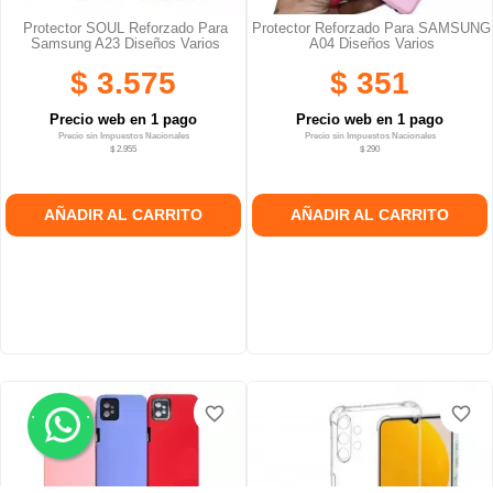
Protector SOUL Reforzado Para
Protector Reforzado Para SAMSUNG
Samsung A23 Diseños Varios
A04 Diseños Varios
$ 3.575
$ 351
Precio web en 1 pago
Precio web en 1 pago
Precio sin Impuestos Nacionales
Precio sin Impuestos Nacionales
$ 2.955
$ 290
AÑADIR AL CARRITO
AÑADIR AL CARRITO
.
.
favorite_border
favorite_border