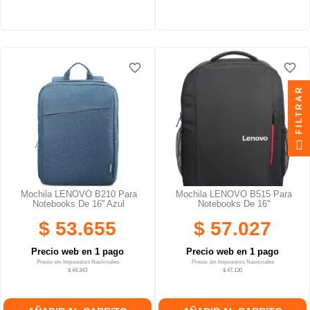
favorite_border
favorite_border
favorite_border
favorite_border
FILTRAR
Mochila LENOVO B210 Para
Mochila LENOVO B515 Para
Notebooks De 16'' Azul
Notebooks De 16''
$ 53.655
$ 57.027
Precio web en 1 pago
Precio web en 1 pago
Precio sin Impuestos Nacionales
Precio sin Impuestos Nacionales
$ 44.343
$ 47.130