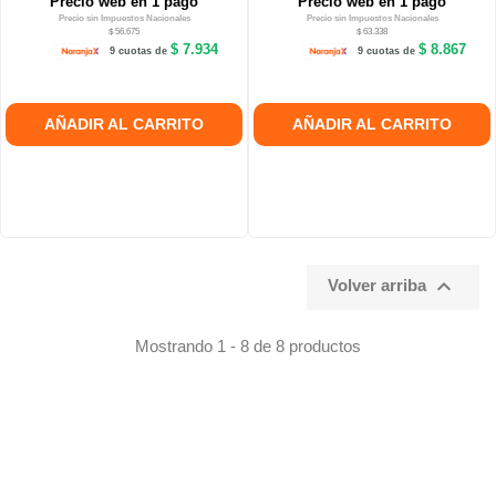
Precio web en 1 pago
Precio web en 1 pago
Precio sin Impuestos Nacionales
Precio sin Impuestos Nacionales
$ 56.675
$ 63.338
$ 7.934
$ 8.867
9 cuotas de
9 cuotas de
AÑADIR AL CARRITO
AÑADIR AL CARRITO

Volver arriba
Mostrando 1 - 8 de 8 productos