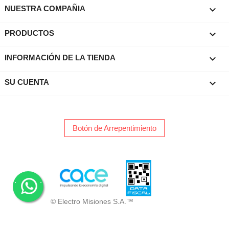

NUESTRA COMPAÑIA

PRODUCTOS
keyboard_arrow_down
INFORMACIÓN DE LA TIENDA

SU CUENTA
Botón de Arrepentimiento
.
.
© Electro Misiones S.A.™