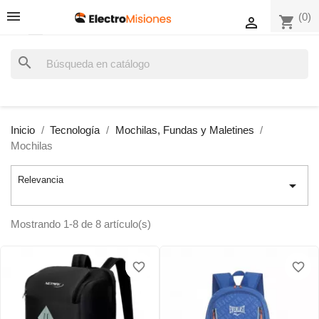
(0)
shopping_cart

search
Inicio
Tecnología
Mochilas, Fundas y Maletines
Mochilas
Relevancia

Mostrando 1-8 de 8 artículo(s)
favorite_border
favorite_border
favorite_border
favorite_border