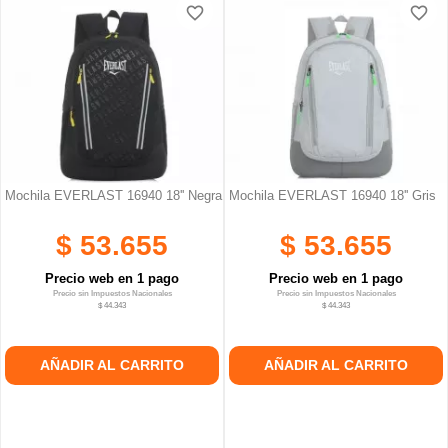
favorite_border
favorite_border
favorite_border
favorite_border
Mochila EVERLAST 16940 18'' Negra
Mochila EVERLAST 16940 18'' Gris
$ 53.655
$ 53.655
Precio web en 1 pago
Precio web en 1 pago
Precio sin Impuestos Nacionales
Precio sin Impuestos Nacionales
$ 44.343
$ 44.343
AÑADIR AL CARRITO
AÑADIR AL CARRITO