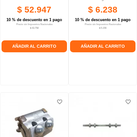
$ 52.947
$ 6.238
10 % de descuento en 1 pago
10 % de descuento en 1 pago
Precio sin Impuestos Nacionales
Precio sin Impuestos Nacionales
$ 43.758
$ 5.156
AÑADIR AL CARRITO
AÑADIR AL CARRITO
favorite_border
favorite_border
favorite_border
favorite_border
favorite_border
favorite_border