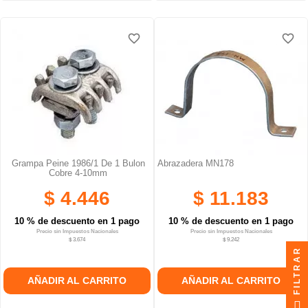
favorite_border
favorite_border
favorite_border
favorite_border
favorite_border
favorite_border
Grampa Peine 1986/1 De 1 Bulon
Abrazadera MN178
Cobre 4-10mm
$ 4.446
$ 11.183
10 % de descuento en 1 pago
10 % de descuento en 1 pago
Precio sin Impuestos Nacionales
Precio sin Impuestos Nacionales
$ 3.674
$ 9.242
FILTRAR
AÑADIR AL CARRITO
AÑADIR AL CARRITO