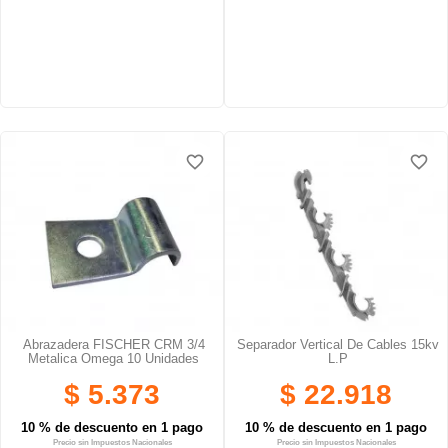
favorite_border
favorite_border
favorite_border
favorite_border
favorite_border
favorite_border
Abrazadera FISCHER CRM 3/4
Separador Vertical De Cables 15kv
Metalica Omega 10 Unidades
L.p
$ 5.373
$ 22.918
10 % de descuento en 1 pago
10 % de descuento en 1 pago
Precio sin Impuestos Nacionales
Precio sin Impuestos Nacionales