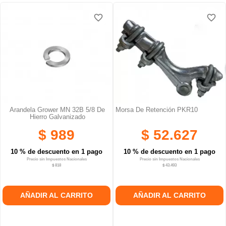
favorite_border
favorite_border
favorite_border
favorite_border
favorite_border
favorite_border
Arandela Grower MN 32B 5/8 De
Morsa De Retención PKR10
Hierro Galvanizado
$ 989
$ 52.627
10 % de descuento en 1 pago
10 % de descuento en 1 pago
Precio sin Impuestos Nacionales
Precio sin Impuestos Nacionales
$ 818
$ 43.493
AÑADIR AL CARRITO
AÑADIR AL CARRITO