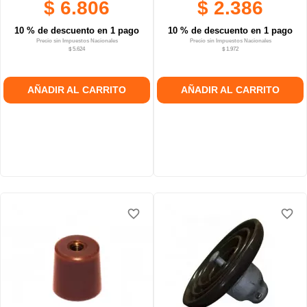
$ 6.806
$ 2.386
10 % de descuento en 1 pago
10 % de descuento en 1 pago
Precio sin Impuestos Nacionales
Precio sin Impuestos Nacionales
$ 5.624
$ 1.972
AÑADIR AL CARRITO
AÑADIR AL CARRITO
favorite_border
favorite_border
favorite_border
favorite_border
favorite_border
favorite_border