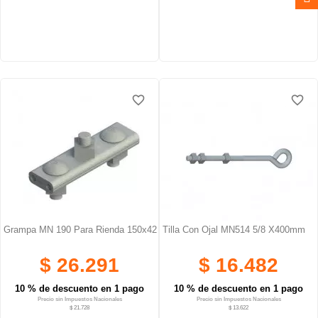
favorite_border
favorite_border
favorite_border
favorite_border
favorite_border
favorite_border
Grampa MN 190 Para Rienda 150x42
Tilla Con Ojal MN514 5/8 X400mm
$ 26.291
$ 16.482
10 % de descuento en 1 pago
10 % de descuento en 1 pago
Precio sin Impuestos Nacionales
Precio sin Impuestos Nacionales
$ 21.728
$ 13.622