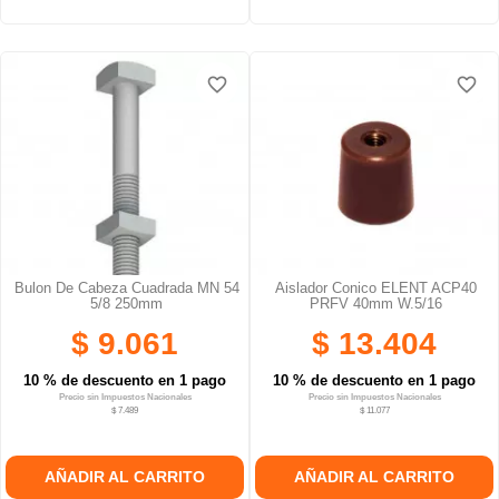
favorite_border
favorite_border
favorite_border
favorite_border
favorite_border
favorite_border
Bulon De Cabeza Cuadrada MN 54
Aislador Conico ELENT ACP40
5/8 250mm
PRFV 40mm W.5/16
$ 9.061
$ 13.404
10 % de descuento en 1 pago
10 % de descuento en 1 pago
Precio sin Impuestos Nacionales
Precio sin Impuestos Nacionales
$ 7.489
$ 11.077
AÑADIR AL CARRITO
AÑADIR AL CARRITO