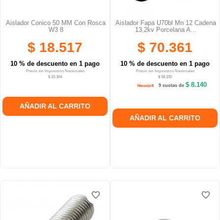
Aislador Conico 50 MM Con Rosca
Aislador Fapa U70bl Mn 12 Cadena
W3 8
13,2kv Porcelana A...
$ 18.517
$ 70.361
10 % de descuento en 1 pago
10 % de descuento en 1 pago
Precio sin Impuestos Nacionales
Precio sin Impuestos Nacionales
$ 15.304
$ 58.150
$ 8.140
9 cuotas de
AÑADIR AL CARRITO
AÑADIR AL CARRITO
favorite_border
favorite_border
favorite_border
favorite_border
favorite_border
favorite_border