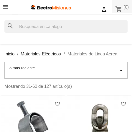
(0)
shopping_cart

search
Inicio
Materiales Eléctricos
Materiales de Linea Aerea
Lo mas reciente

Mostrando 31-60 de 127 artículo(s)
favorite_border
favorite_border
favorite_border
favorite_border
favorite_border
favorite_border