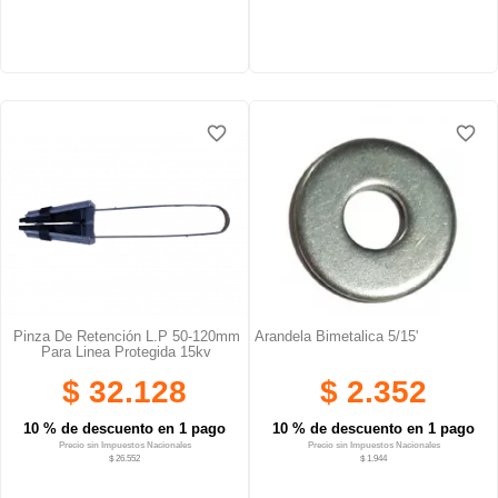
favorite_border
favorite_border
favorite_border
favorite_border
favorite_border
favorite_border
Pinza De Retención L.p 50-120mm
Arandela Bimetalica 5/15'
Para Linea Protegida 15kv
$ 32.128
$ 2.352
10 % de descuento en 1 pago
10 % de descuento en 1 pago
Precio sin Impuestos Nacionales
Precio sin Impuestos Nacionales
$ 26.552
$ 1.944