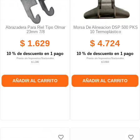
Abrazadera Para Riel Tipo Olmar
Morsa De Alineacion DSP 500 PKS
23mm 7/8
10 Termoplástico
$ 1.629
$ 4.724
10 % de descuento en 1 pago
10 % de descuento en 1 pago
Precio sin Impuestos Nacionales
Precio sin Impuestos Nacionales
$ 1.346
$ 3.904
AÑADIR AL CARRITO
AÑADIR AL CARRITO
favorite_border
favorite_border
favorite_border
favorite_border
favorite_border
favorite_border