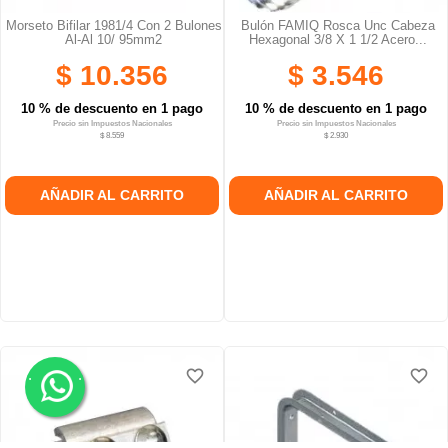
Morseto Bifilar 1981/4 Con 2 Bulones
Bulón FAMIQ Rosca Unc Cabeza
Al-Al 10/ 95mm2
Hexagonal 3/8 X 1 1/2 Acero...
$ 10.356
$ 3.546
10 % de descuento en 1 pago
10 % de descuento en 1 pago
Precio sin Impuestos Nacionales
Precio sin Impuestos Nacionales
$ 8.559
$ 2.930
AÑADIR AL CARRITO
AÑADIR AL CARRITO
.
.
favorite_border
favorite_border