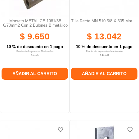
Morseto METAL CE 1981/3B
Tilla Recta MN 510 5/8 X 305 Mm
6/70mm2 Con 2 Bulones Bimetálico
$ 9.650
$ 13.042
10 % de descuento en 1 pago
10 % de descuento en 1 pago
Precio sin Impuestos Nacionales
Precio sin Impuestos Nacionales
$ 7.975
$ 10.778
AÑADIR AL CARRITO
AÑADIR AL CARRITO
favorite_border
favorite_border
favorite_border
favorite_border
favorite_border
favorite_border