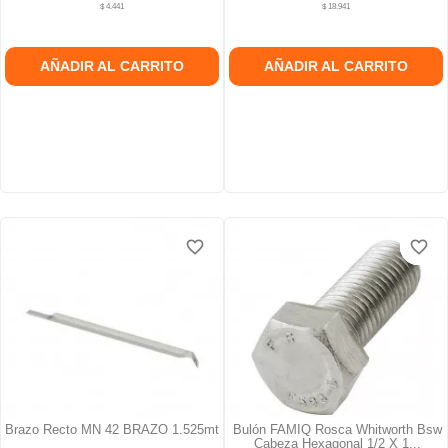
$ 4.441
$ 18.941
AÑADIR AL CARRITO
AÑADIR AL CARRITO
favorite_border
favorite_border
favorite_border
favorite_border
favorite_border
favorite_border
Brazo Recto MN 42 BRAZO 1.525mt
Bulón FAMIQ Rosca Whitworth Bsw
Cabeza Hexagonal 1/2 X 1...