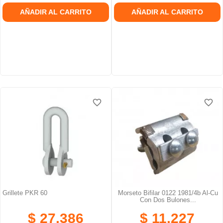
AÑADIR AL CARRITO
AÑADIR AL CARRITO
favorite_border
favorite_border
favorite_border
favorite_border
favorite_border
favorite_border
Grillete PKR 60
Morseto Bifilar 0122 1981/4b Al-Cu
Con Dos Bulones...
$ 27.386
$ 11.227