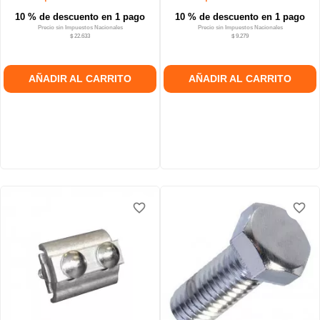
10 % de descuento en 1 pago
10 % de descuento en 1 pago
Precio sin Impuestos Nacionales
Precio sin Impuestos Nacionales
$ 22.633
$ 9.279
AÑADIR AL CARRITO
AÑADIR AL CARRITO
favorite_border
favorite_border