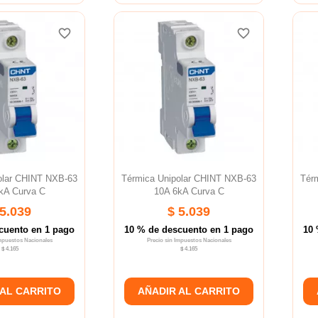
favorite_border
favorite_border
favorite_border
favorite_border
favorite_border
favorite_border
olar CHINT NXB-63
Térmica Unipolar CHINT NXB-63
Tér
kA Curva C
10A 6kA Curva C
 5.039
$ 5.039
cuento en 1 pago
10 % de descuento en 1 pago
10 
Impuestos Nacionales
Precio sin Impuestos Nacionales
$ 4.165
$ 4.165
 AL CARRITO
AÑADIR AL CARRITO