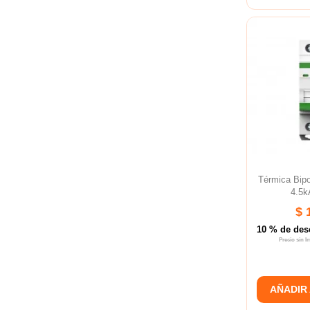
Térmica Bi
4.5k
$ 
10 % de des
Precio sin 
AÑADIR