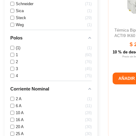
Schneider
71
Sica
1
Steck
29
Weg
1
Térmica Bi
ACTI9 IK60
Polos
$ 
(1)
1
10 % de des
1
60
Precio sin 
2
76
3
45
4
75
AÑADIR
Corriente Nominal
2 A
1
6 A
11
10 A
28
16 A
30
20 A
30
25 A
30