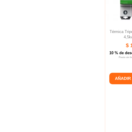
Térmica Tri
4,5k
$ 
10 % de des
Precio sin 
AÑADIR