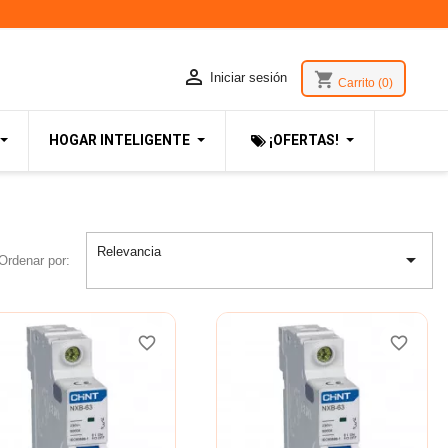

shopping_cart
Iniciar sesión
Carrito
(0)
HOGAR INTELIGENTE
¡OFERTAS!
Relevancia

Ordenar por:
favorite_border
favorite_border
favorite_border
favorite_border
favorite_border
favorite_border