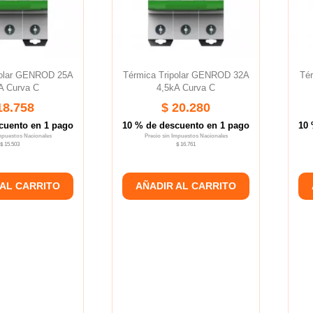
polar GENROD 25A
Térmica Tripolar GENROD 32A
Té
A Curva C
4,5kA Curva C
18.758
$ 20.280
cuento en 1 pago
10 % de descuento en 1 pago
10 
Impuestos Nacionales
Precio sin Impuestos Nacionales
$ 15.503
$ 16.761
 AL CARRITO
AÑADIR AL CARRITO