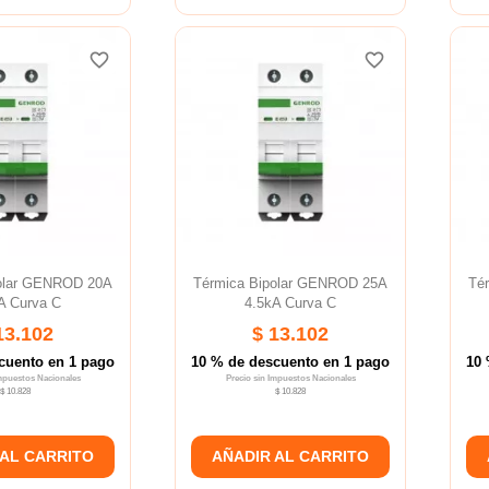
favorite_border
favorite_border
favorite_border
favorite_border
favorite_border
favorite_border
polar GENROD 20A
Térmica Bipolar GENROD 25A
Té
A Curva C
4.5kA Curva C
13.102
$ 13.102
cuento en 1 pago
10 % de descuento en 1 pago
10 
Impuestos Nacionales
Precio sin Impuestos Nacionales
$ 10.828
$ 10.828
 AL CARRITO
AÑADIR AL CARRITO