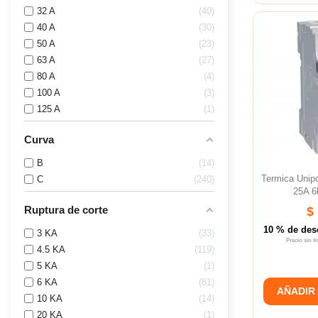
32 A
40
40 A
30
50 A
23
63 A
27
80 A
4
100 A
3
125 A
1
Curva
B
14
Termica Unip
C
240
25A 6
Ruptura de corte
$
10 % de des
3 KA
33
Precio sin 
4.5 KA
119
5 KA
1
6 KA
81
AÑADIR
10 KA
14
20 KA
1