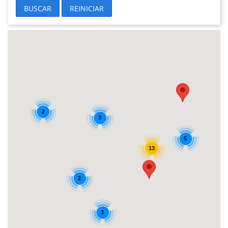
BUSCAR
REINICIAR
2
3
5
13
2
3