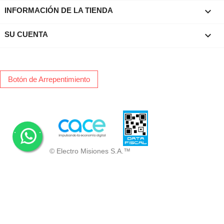
keyboard_arrow_down
INFORMACIÓN DE LA TIENDA

SU CUENTA
Botón de Arrepentimiento
.
.
© Electro Misiones S.A.™