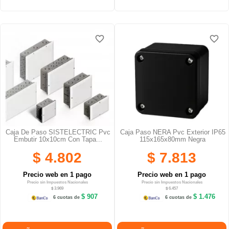
favorite_border
favorite_border
favorite_border
favorite_border
favorite_border
favorite_border
Caja De Paso SISTELECTRIC Pvc
Caja Paso NERA Pvc Exterior IP65
Embutir 10x10cm Con Tapa...
115x165x80mm Negra
$ 4.802
$ 7.813
Precio web en 1 pago
Precio web en 1 pago
Precio sin Impuestos Nacionales
Precio sin Impuestos Nacionales
$ 3.969
$ 6.457
$ 907
$ 1.476
6 cuotas de
6 cuotas de