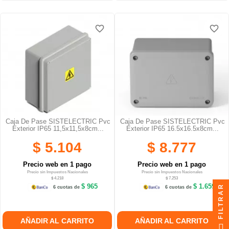
favorite_border
favorite_border
favorite_border
favorite_border
favorite_border
favorite_border
Caja De Pase SISTELECTRIC Pvc
Caja De Pase SISTELECTRIC Pvc
Exterior IP65 11,5x11,5x8cm...
Exterior IP65 16.5x16.5x8cm...
$ 5.104
$ 8.777
Precio web en 1 pago
Precio web en 1 pago
Precio sin Impuestos Nacionales
Precio sin Impuestos Nacionales
$ 4.218
$ 7.253
$ 965
$ 1.659
FILTRAR
6 cuotas de
6 cuotas de
AÑADIR AL CARRITO
AÑADIR AL CARRITO