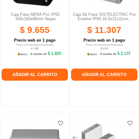
Caja Paso NERA Pvc IP65
Caja De Pase SISTELECTRIC Pvc
165x165x80mm Negra
Exterior IP65 16.5x21x11cm...
$ 9.655
$ 11.307
Precio web en 1 pago
Precio web en 1 pago
Precio sin Impuestos Nacionales
Precio sin Impuestos Nacionales
$ 7.980
$ 9.345
$ 1.825
$ 2.137
6 cuotas de
6 cuotas de
AÑADIR AL CARRITO
AÑADIR AL CARRITO
favorite_border
favorite_border
favorite_border
favorite_border
favorite_border
favorite_border