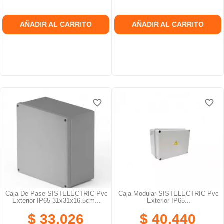
AÑADIR AL CARRITO
AÑADIR AL CARRITO
favorite_border
favorite_border
favorite_border
favorite_border
favorite_border
favorite_border
Caja De Pase SISTELECTRIC Pvc
Caja Modular SISTELECTRIC Pvc
Exterior IP65 31x31x16.5cm...
Exterior IP65...
$ 33.026
$ 40.440