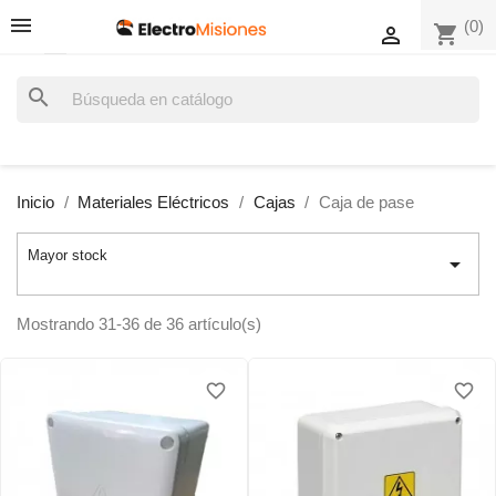
(0)
shopping_cart

search
Inicio
Materiales Eléctricos
Cajas
Caja de pase
Mayor stock

Mostrando 31-36 de 36 artículo(s)
favorite_border
favorite_border
favorite_border
favorite_border
favorite_border
favorite_border