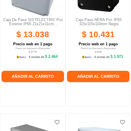
Caja De Pase SISTELECTRIC Pvc
Caja Paso NERA Pvc IP65
Exterior IP65 21x21x11cm...
115x115x110mm Negra
$ 13.038
$ 10.431
Precio web en 1 pago
Precio web en 1 pago
Precio sin Impuestos Nacionales
Precio sin Impuestos Nacionales
$ 10.776
$ 8.620
$ 2.464
$ 1.971
6 cuotas de
6 cuotas de
AÑADIR AL CARRITO
AÑADIR AL CARRITO
favorite_border
favorite_border
favorite_border
favorite_border
favorite_border
favorite_border