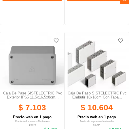
favorite_border
favorite_border
favorite_border
favorite_border
favorite_border
favorite_border
Caja De Pase SISTELECTRIC Pvc
Caja De Paso SISTELECTRIC Pvc
Exterior IP65 11,5x16,5x8cm...
Embutir 16x18cm Con Tapa...
$ 7.103
$ 10.604
Precio web en 1 pago
Precio web en 1 pago
Precio sin Impuestos Nacionales
Precio sin Impuestos Nacionales
$ 5.870
$ 8.764