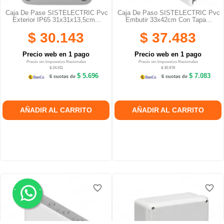
Caja De Pase SISTELECTRIC Pvc
Caja De Paso SISTELECTRIC Pvc
Exterior IP65 31x31x13,5cm...
Embutir 33x42cm Con Tapa...
$ 30.143
$ 37.483
Precio web en 1 pago
Precio web en 1 pago
Precio sin Impuestos Nacionales
Precio sin Impuestos Nacionales
$ 24.911
$ 30.978
$ 5.696
$ 7.083
6 cuotas de
6 cuotas de
AÑADIR AL CARRITO
AÑADIR AL CARRITO
.
.
favorite_border
favorite_border