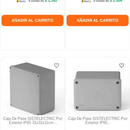
$ 1.342
$ 2.004
6 cuotas de
6 cuotas de
AÑADIR AL CARRITO
AÑADIR AL CARRITO
favorite_border
favorite_border
favorite_border
favorite_border
favorite_border
favorite_border
Caja De Pase SISTELECTRIC Pvc
Caja De Pase SISTELECTRIC Pvc
Exterior IP65 31x31x11cm...
Exterior IP65...