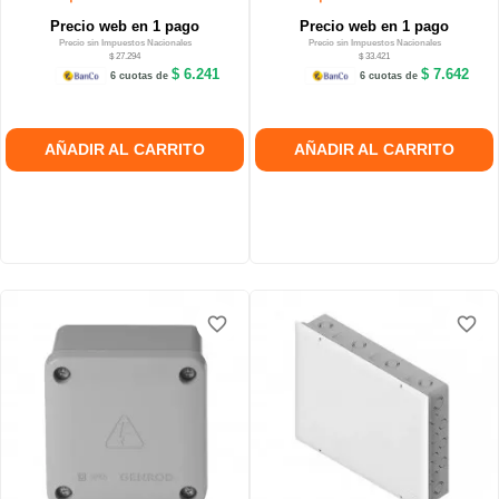
Precio web en 1 pago
Precio web en 1 pago
Precio sin Impuestos Nacionales
Precio sin Impuestos Nacionales
$ 27.294
$ 33.421
$ 6.241
$ 7.642
6 cuotas de
6 cuotas de
AÑADIR AL CARRITO
AÑADIR AL CARRITO
favorite_border
favorite_border