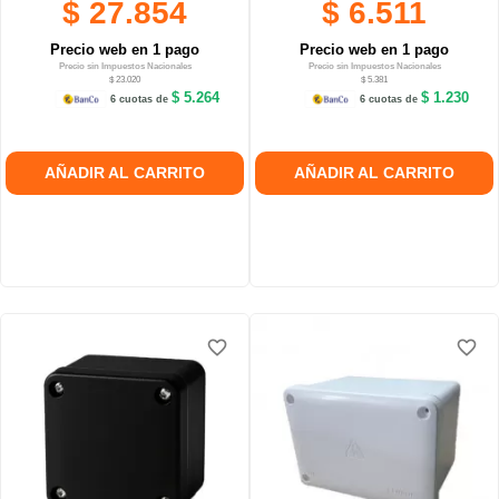
$ 27.854
$ 6.511
Precio web en 1 pago
Precio web en 1 pago
Precio sin Impuestos Nacionales
Precio sin Impuestos Nacionales
$ 23.020
$ 5.381
$ 5.264
$ 1.230
6 cuotas de
6 cuotas de
AÑADIR AL CARRITO
AÑADIR AL CARRITO
favorite_border
favorite_border
favorite_border
favorite_border
favorite_border
favorite_border