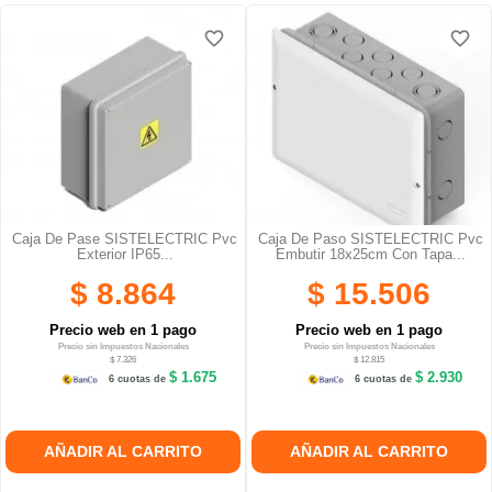
favorite_border
favorite_border
favorite_border
favorite_border
favorite_border
favorite_border
Caja De Pase SISTELECTRIC Pvc
Caja De Paso SISTELECTRIC Pvc
Exterior IP65...
Embutir 18x25cm Con Tapa...
$ 8.864
$ 15.506
Precio web en 1 pago
Precio web en 1 pago
Precio sin Impuestos Nacionales
Precio sin Impuestos Nacionales
$ 7.326
$ 12.815
$ 1.675
$ 2.930
6 cuotas de
6 cuotas de
AÑADIR AL CARRITO
AÑADIR AL CARRITO