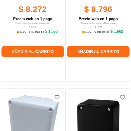
$ 8.272
$ 8.796
Precio web en 1 pago
Precio web en 1 pago
Precio sin Impuestos Nacionales
Precio sin Impuestos Nacionales
$ 6.836
$ 7.269
$ 1.563
$ 1.662
6 cuotas de
6 cuotas de
AÑADIR AL CARRITO
AÑADIR AL CARRITO
favorite_border
favorite_border
favorite_border
favorite_border
favorite_border
favorite_border