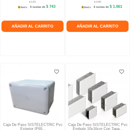
$ 3.251
$ 4.640
$ 743
$ 1.061
6 cuotas de
6 cuotas de
AÑADIR AL CARRITO
AÑADIR AL CARRITO
favorite_border
favorite_border
favorite_border
favorite_border
favorite_border
favorite_border
Caja De Paso SISTELECTRIC Pvc
Caja De Paso SISTELECTRIC Pvc
Exterior IP65...
Embutir 10x16cm Con Tapa...