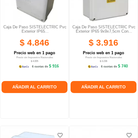
Caja De Paso SISTELECTRIC Pvc
Caja De Paso SISTELECTRIC Pvc
Exterior IP65...
Exterior IP65 9x9x7,5cm Con...
$ 4.846
$ 3.916
Precio web en 1 pago
Precio web en 1 pago
Precio sin Impuestos Nacionales
Precio sin Impuestos Nacionales
$ 4.005
$ 3.236
$ 916
$ 740
6 cuotas de
6 cuotas de
AÑADIR AL CARRITO
AÑADIR AL CARRITO
favorite_border
favorite_border
favorite_border
favorite_border
favorite_border
favorite_border