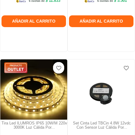
$ 11.833
$ 5.501
6 cuotas de
6 cuotas de
AÑADIR AL CARRITO
AÑADIR AL CARRITO
favorite_border
favorite_border
favorite_border
favorite_border
favorite_border
favorite_border
Tira Led ILUMROS IP65 10W/m 220v
Set Cinta Led TBCin 4.8W 12vdc
3000K Luz Cálida Por...
Con Sensor Luz Cálida Por...