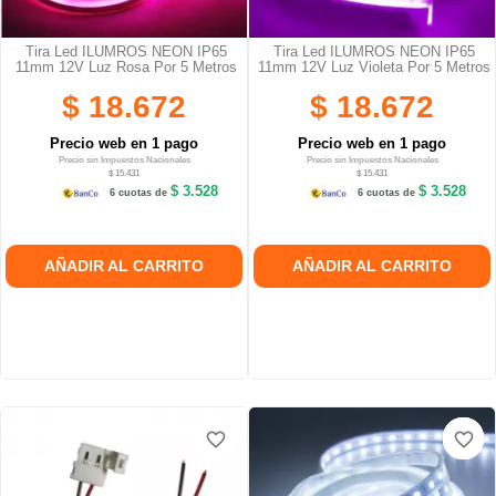
Tira Led ILUMROS NEON IP65
Tira Led ILUMROS NEON IP65
11mm 12V Luz Rosa Por 5 Metros
11mm 12V Luz Violeta Por 5 Metros
$ 18.672
$ 18.672
Precio web en 1 pago
Precio web en 1 pago
Precio sin Impuestos Nacionales
Precio sin Impuestos Nacionales
$ 15.431
$ 15.431
$ 3.528
$ 3.528
6 cuotas de
6 cuotas de
AÑADIR AL CARRITO
AÑADIR AL CARRITO
favorite_border
favorite_border
favorite_border
favorite_border
favorite_border
favorite_border