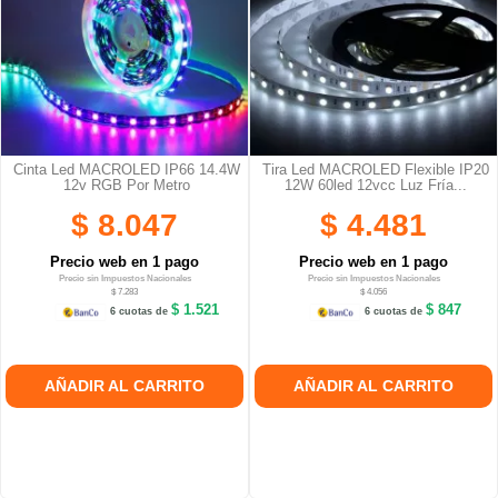
Cinta Led MACROLED IP66 14.4W
Tira Led MACROLED Flexible IP20
12v RGB Por Metro
12W 60led 12vcc Luz Fría...
$ 8.047
$ 4.481
Precio web en 1 pago
Precio web en 1 pago
Precio sin Impuestos Nacionales
Precio sin Impuestos Nacionales
$ 7.283
$ 4.056
$ 1.521
$ 847
6 cuotas de
6 cuotas de
AÑADIR AL CARRITO
AÑADIR AL CARRITO