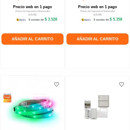
Precio web en 1 pago
Precio web en 1 pago
Precio sin Impuestos Nacionales
Precio sin Impuestos Nacionales
$ 15.431
$ 23.435
$ 3.528
$ 5.358
6 cuotas de
6 cuotas de
AÑADIR AL CARRITO
AÑADIR AL CARRITO
favorite_border
favorite_border