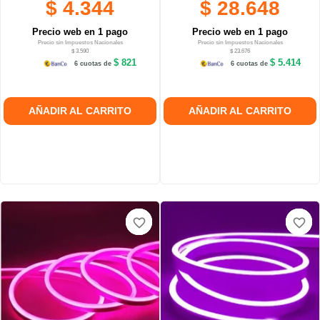
$ 4.344
$ 28.648
Precio web en 1 pago
Precio web en 1 pago
Precio sin Impuestos Nacionales
Precio sin Impuestos Nacionales
$ 3.590
$ 23.676
$ 821
$ 5.414
6 cuotas de
6 cuotas de
AÑADIR AL CARRITO
AÑADIR AL CARRITO
favorite_border
favorite_border
favorite_border
favorite_border
favorite_border
favorite_border