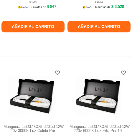
$ 4.056
$ 15.431
$ 847
$ 3.528
6 cuotas de
6 cuotas de
AÑADIR AL CARRITO
AÑADIR AL CARRITO
favorite_border
favorite_border
favorite_border
favorite_border
favorite_border
favorite_border
Manguera LED37 COB 320led 12W
Manguera LED37 COB 320led 12W
220v 3000K Luz Calida Por...
220v 6000K Luz Fría Por 10...