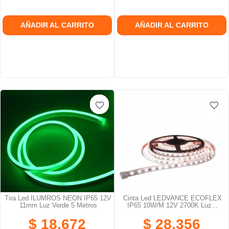
AÑADIR AL CARRITO
AÑADIR AL CARRITO
favorite_border
favorite_border
favorite_border
favorite_border
favorite_border
favorite_border
Tira Led ILUMROS NEON IP65 12V
Cinta Led LEDVANCE ECOFLEX
11mm Luz Verde 5 Metros
IP65 10W/M 12V 2700K Luz...
$ 18.672
$ 28.356