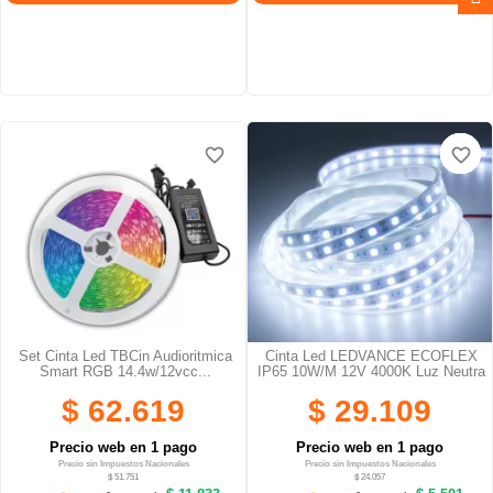
favorite_border
favorite_border
favorite_border
favorite_border
favorite_border
favorite_border
Set Cinta Led TBCin Audioritmica
Cinta Led LEDVANCE ECOFLEX
Smart RGB 14.4w/12vcc...
IP65 10W/M 12V 4000K Luz Neutra
$ 62.619
$ 29.109
Precio web en 1 pago
Precio web en 1 pago
Precio sin Impuestos Nacionales
Precio sin Impuestos Nacionales
$ 51.751
$ 24.057