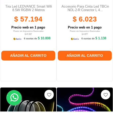
Tira Led LEDVANCE Smart Wifi
Accesorio Para Cinta Led TBCin
8.5W RGBW 2 Metros
NOL-2-R Conector L 4...
$ 57.194
$ 6.023
Precio web en 1 pago
Precio web en 1 pago
Precio sin Impuestos Nacionales
Precio sin Impuestos Nacionales
$ 47.267
$ 4.977
$ 10.808
$ 1.138
6 cuotas de
6 cuotas de
AÑADIR AL CARRITO
AÑADIR AL CARRITO
.
.
favorite_border
favorite_border