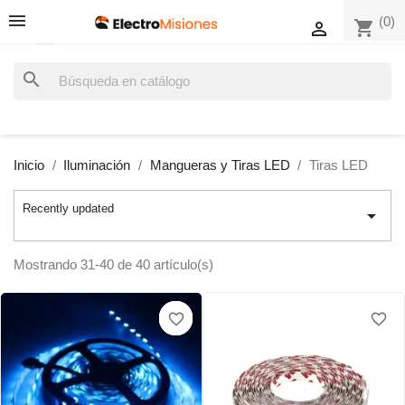
(0)
shopping_cart

search
Inicio
Iluminación
Mangueras y Tiras LED
Tiras LED
Recently updated

Mostrando 31-40 de 40 artículo(s)
favorite_border
favorite_border
favorite_border
favorite_border
favorite_border
favorite_border