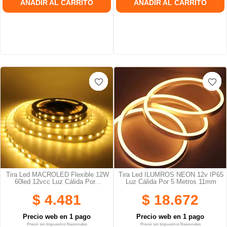
AÑADIR AL CARRITO
AÑADIR AL CARRITO
favorite_border
favorite_border
favorite_border
favorite_border
favorite_border
favorite_border
Tira Led MACROLED Flexible 12W
Tira Led ILUMROS NEON 12v IP65
60led 12vcc Luz Cálida Por...
Luz Cálida Por 5 Metros 11mm
$ 4.481
$ 18.672
Precio web en 1 pago
Precio web en 1 pago
Precio sin Impuestos Nacionales
Precio sin Impuestos Nacionales