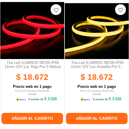
favorite_border
favorite_border
favorite_border
favorite_border
favorite_border
favorite_border
Tira Led ILUMROS NEON IP65
Tira Led ILUMROS NEON IP65
11mm 12V Luz Roja Por 5 Metros
11mm 12V Luz Amarilla Por 5...
$ 18.672
$ 18.672
Precio web en 1 pago
Precio web en 1 pago
Precio sin Impuestos Nacionales
Precio sin Impuestos Nacionales
$ 15.431
$ 15.431
$ 3.528
$ 3.528
6 cuotas de
6 cuotas de
AÑADIR AL CARRITO
AÑADIR AL CARRITO