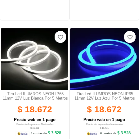
favorite_border
favorite_border
favorite_border
favorite_border
favorite_border
favorite_border
Tira Led ILUMROS NEON IP65
Tira Led ILUMROS NEON IP65
11mm 12V Luz Blanca Por 5 Metros
11mm 12V Luz Azul Por 5 Metros
$ 18.672
$ 18.672
Precio web en 1 pago
Precio web en 1 pago
Precio sin Impuestos Nacionales
Precio sin Impuestos Nacionales
$ 15.431
$ 15.431
$ 3.528
$ 3.528
6 cuotas de
6 cuotas de