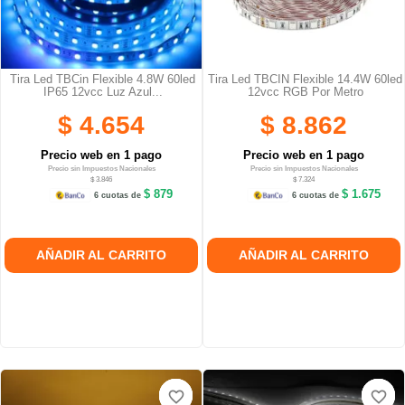
Tira Led TBCin Flexible 4.8W 60led
Tira Led TBCIN Flexible 14.4W 60led
IP65 12vcc Luz Azul...
12vcc RGB Por Metro
$ 4.654
$ 8.862
Precio web en 1 pago
Precio web en 1 pago
Precio sin Impuestos Nacionales
Precio sin Impuestos Nacionales
$ 3.846
$ 7.324
$ 879
$ 1.675
6 cuotas de
6 cuotas de
AÑADIR AL CARRITO
AÑADIR AL CARRITO
favorite_border
favorite_border
favorite_border
favorite_border
favorite_border
favorite_border