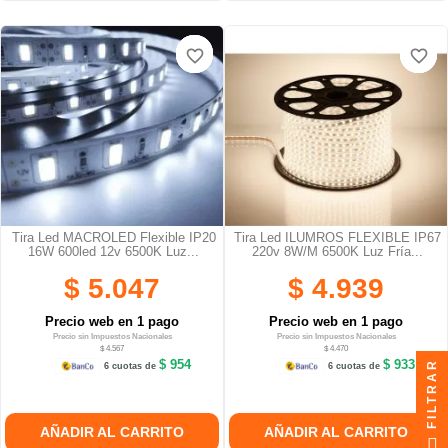
favorite_border
favorite_border
favorite_border
favorite_border
favorite_border
favorite_border
Tira Led MACROLED Flexible IP20
Tira Led ILUMROS FLEXIBLE IP67
16W 600led 12v 6500K Luz...
220v 8W/M 6500K Luz Fría...
$ 5.047
$ 4.939
Precio web en 1 pago
Precio web en 1 pago
Precio sin Impuestos Nacionales
Precio sin Impuestos Nacionales
$ 4.567
$ 4.470
$ 954
$ 933
FILTRAR
6 cuotas de
6 cuotas de
AÑADIR AL CARRITO
AÑADIR AL CARRITO