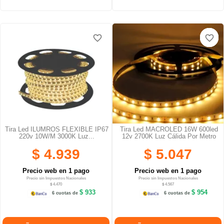
favorite_border
favorite_border
favorite_border
favorite_border
favorite_border
favorite_border
Tira Led ILUMROS FLEXIBLE IP67
Tira Led MACROLED 16W 600led
220v 10W/M 3000K Luz...
12v 2700K Luz Cálida Por Metro
$ 4.939
$ 5.047
Precio web en 1 pago
Precio web en 1 pago
Precio sin Impuestos Nacionales
Precio sin Impuestos Nacionales
$ 4.470
$ 4.567
$ 933
$ 954
6 cuotas de
6 cuotas de