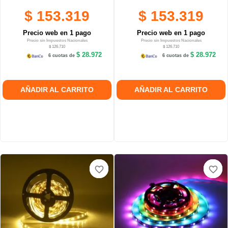
$ 153.319
$ 153.319
Precio web en 1 pago
Precio web en 1 pago
Precio sin Impuestos Nacionales
Precio sin Impuestos Nacionales
$ 126.710
$ 126.710
$ 28.972
$ 28.972
6 cuotas de
6 cuotas de
AÑADIR AL CARRITO
AÑADIR AL CARRITO
favorite_border
favorite_border
favorite_border
favorite_border
favorite_border
favorite_border