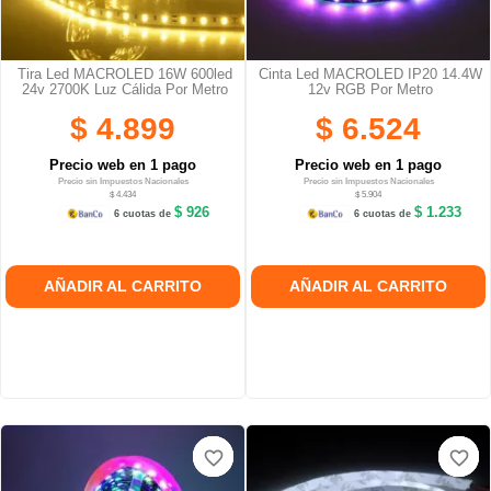
Tira Led MACROLED 16W 600led
Cinta Led MACROLED IP20 14.4W
24v 2700K Luz Cálida Por Metro
12v RGB Por Metro
$ 4.899
$ 6.524
Precio web en 1 pago
Precio web en 1 pago
Precio sin Impuestos Nacionales
Precio sin Impuestos Nacionales
$ 4.434
$ 5.904
$ 926
$ 1.233
6 cuotas de
6 cuotas de
AÑADIR AL CARRITO
AÑADIR AL CARRITO
favorite_border
favorite_border
favorite_border
favorite_border
favorite_border
favorite_border