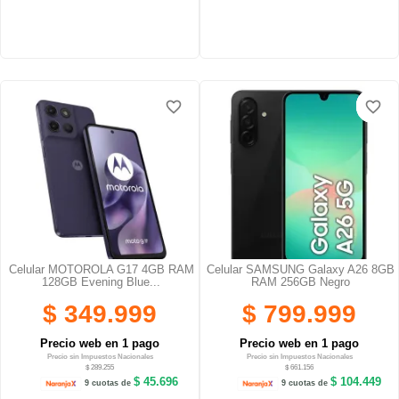
favorite_border
favorite_border
favorite_border
favorite_border
favorite_border
favorite_border
Celular MOTOROLA G17 4GB RAM
Celular SAMSUNG Galaxy A26 8GB
128GB Evening Blue...
RAM 256GB Negro
$ 349.999
$ 799.999
Precio web en 1 pago
Precio web en 1 pago
Precio sin Impuestos Nacionales
Precio sin Impuestos Nacionales
$ 289.255
$ 661.156
$ 45.696
$ 104.449
9 cuotas de
9 cuotas de