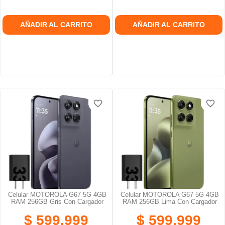
AÑADIR AL CARRITO
AÑADIR AL CARRITO
favorite_border
favorite_border
favorite_border
favorite_border
favorite_border
favorite_border
Celular MOTOROLA G67 5G 4GB
Celular MOTOROLA G67 5G 4GB
RAM 256GB Gris Con Cargador
RAM 256GB Lima Con Cargador
$ 599.999
$ 599.999