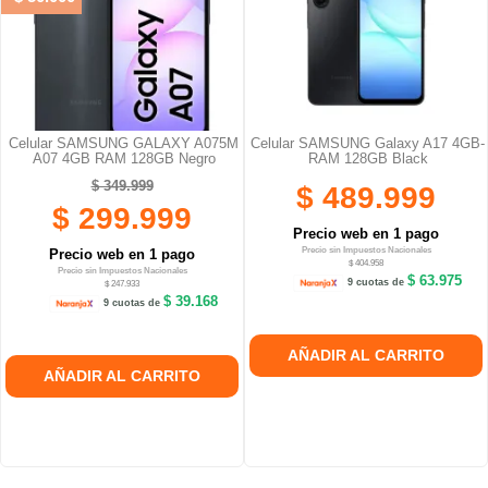
Celular SAMSUNG GALAXY A075M
Celular SAMSUNG Galaxy A17 4GB-
A07 4GB RAM 128GB Negro
RAM 128GB Black
$ 349.999
$ 489.999
$ 299.999
Precio web en 1 pago
Precio sin Impuestos Nacionales
Precio web en 1 pago
$ 404.958
Precio sin Impuestos Nacionales
$ 63.975
9 cuotas de
$ 247.933
$ 39.168
9 cuotas de
AÑADIR AL CARRITO
AÑADIR AL CARRITO