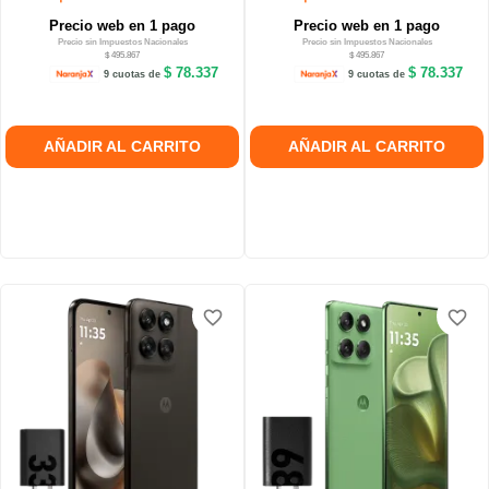
Precio web en 1 pago
Precio web en 1 pago
Precio sin Impuestos Nacionales
Precio sin Impuestos Nacionales
$ 495.867
$ 495.867
$ 78.337
$ 78.337
9 cuotas de
9 cuotas de
AÑADIR AL CARRITO
AÑADIR AL CARRITO
favorite_border
favorite_border