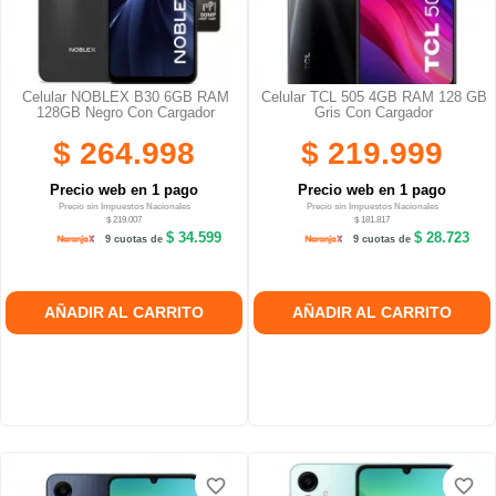
Celular NOBLEX B30 6GB RAM
Celular TCL 505 4GB RAM 128 GB
128GB Negro Con Cargador
Gris Con Cargador
$ 264.998
$ 219.999
Precio web en 1 pago
Precio web en 1 pago
Precio sin Impuestos Nacionales
Precio sin Impuestos Nacionales
$ 219.007
$ 181.817
$ 34.599
$ 28.723
9 cuotas de
9 cuotas de
AÑADIR AL CARRITO
AÑADIR AL CARRITO
favorite_border
favorite_border
favorite_border
favorite_border
favorite_border
favorite_border