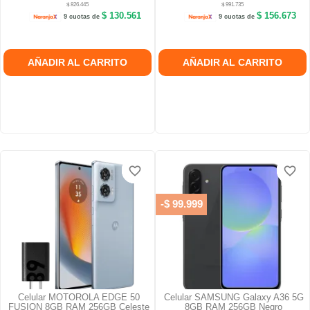
$ 826.445
$ 991.735
$ 130.561
$ 156.673
9 cuotas de
9 cuotas de
AÑADIR AL CARRITO
AÑADIR AL CARRITO
favorite_border
favorite_border
favorite_border
favorite_border
favorite_border
favorite_border
-$ 99.999
Celular MOTOROLA EDGE 50
Celular SAMSUNG Galaxy A36 5G
FUSION 8GB RAM 256GB Celeste
8GB RAM 256GB Negro