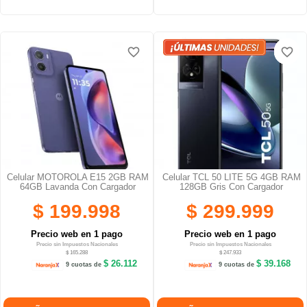
favorite_border
favorite_border
favorite_border
favorite_border
favorite_border
favorite_border
Celular MOTOROLA E15 2GB RAM
Celular TCL 50 LITE 5G 4GB RAM
64GB Lavanda Con Cargador
128GB Gris Con Cargador
$ 199.998
$ 299.999
Precio web en 1 pago
Precio web en 1 pago
Precio sin Impuestos Nacionales
Precio sin Impuestos Nacionales
$ 165.288
$ 247.933
$ 26.112
$ 39.168
9 cuotas de
9 cuotas de