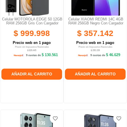
Celular MOTOROLA EDGE 50 12GB
Celular XIAOMI REDMI 14C 4GB
RAM 256GB Gris Con Cargador
RAM 256GB Negro Con Cargador
$ 999.998
$ 357.142
Precio web en 1 pago
Precio web en 1 pago
Precio sin Impuestos Nacionales
Precio sin Impuestos Nacionales
$ 826.445
$ 295.159
$ 130.561
$ 46.629
9 cuotas de
9 cuotas de
AÑADIR AL CARRITO
AÑADIR AL CARRITO
favorite_border
favorite_border
favorite_border
favorite_border
favorite_border
favorite_border