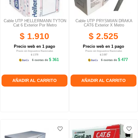
Cable UTP HELLERMANN TYTON
Cable UTP PRYSMIAN DRAKA
Cat 6 Exterior Por Metro
CAT6 Exterior X Metro
$ 1.910
$ 2.525
Precio web en 1 pago
Precio web en 1 pago
Precio sin Impuestos Nacionales
Precio sin Impuestos Nacionales
$ 1.578
$ 2.087
$ 361
$ 477
6 cuotas de
6 cuotas de
AÑADIR AL CARRITO
AÑADIR AL CARRITO
favorite_border
favorite_border
favorite_border
favorite_border