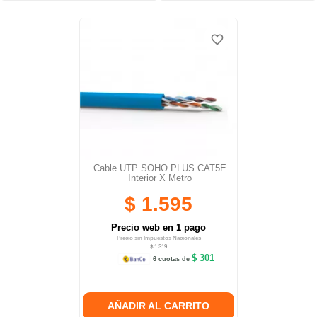
favorite_border
favorite_border
Cable UTP SOHO PLUS CAT5E
Interior X Metro
$ 1.595
Precio web en 1 pago
Precio sin Impuestos Nacionales
$ 1.319
$ 301
6 cuotas de
AÑADIR AL CARRITO