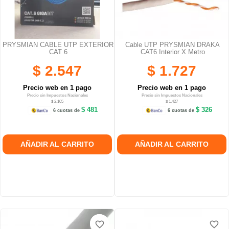
PRYSMIAN CABLE UTP EXTERIOR
Cable UTP PRYSMIAN DRAKA
CAT 6
CAT6 Interior X Metro
$ 2.547
$ 1.727
Precio web en 1 pago
Precio web en 1 pago
Precio sin Impuestos Nacionales
Precio sin Impuestos Nacionales
$ 2.105
$ 1.427
$ 481
$ 326
6 cuotas de
6 cuotas de
AÑADIR AL CARRITO
AÑADIR AL CARRITO
favorite_border
favorite_border
favorite_border
favorite_border