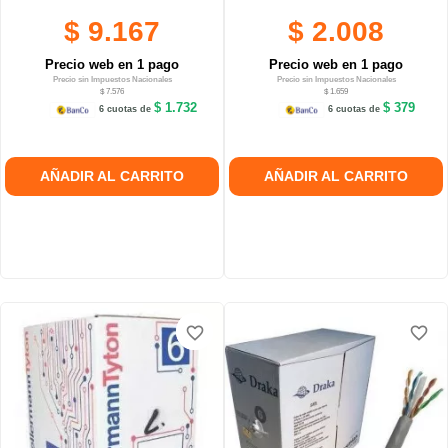
$ 9.167
$ 2.008
Precio web en 1 pago
Precio web en 1 pago
Precio sin Impuestos Nacionales
Precio sin Impuestos Nacionales
$ 7.576
$ 1.659
$ 1.732
$ 379
6 cuotas de
6 cuotas de
AÑADIR AL CARRITO
AÑADIR AL CARRITO
favorite_border
favorite_border
favorite_border
favorite_border