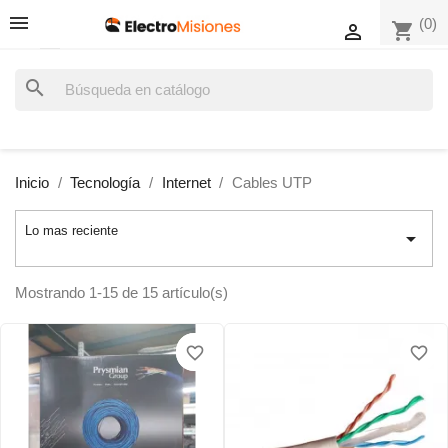
(0)
shopping_cart

search
Inicio
Tecnología
Internet
Cables UTP
Lo mas reciente

Mostrando 1-15 de 15 artículo(s)
favorite_border
favorite_border
favorite_border
favorite_border