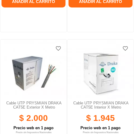
AÑADIR AL CARRITO
AÑADIR AL CARRITO
favorite_border
favorite_border
favorite_border
favorite_border
Cable UTP PRYSMIAN DRAKA
Cable UTP PRYSMIAN DRAKA
CAT5E Exterior X Metro
CAT5E Interior X Metro
$ 2.000
$ 1.945
Precio web en 1 pago
Precio web en 1 pago
Precio sin Impuestos Nacionales
Precio sin Impuestos Nacionales