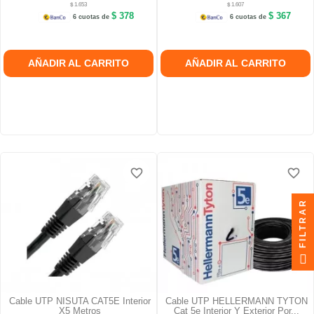
$ 1.653
$ 1.607
$ 378
$ 367
6 cuotas de
6 cuotas de
AÑADIR AL CARRITO
AÑADIR AL CARRITO
favorite_border
favorite_border
favorite_border
favorite_border
FILTRAR
Cable UTP NISUTA CAT5E Interior
Cable UTP HELLERMANN TYTON
X5 Metros
Cat 5e Interior Y Exterior Por...