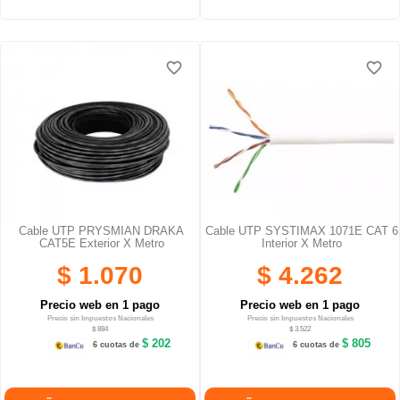
favorite_border
favorite_border
favorite_border
favorite_border
Cable UTP PRYSMIAN DRAKA
Cable UTP SYSTIMAX 1071E CAT 6
CAT5E Exterior X Metro
Interior X Metro
$ 1.070
$ 4.262
Precio web en 1 pago
Precio web en 1 pago
Precio sin Impuestos Nacionales
Precio sin Impuestos Nacionales
$ 884
$ 3.522
$ 202
$ 805
6 cuotas de
6 cuotas de