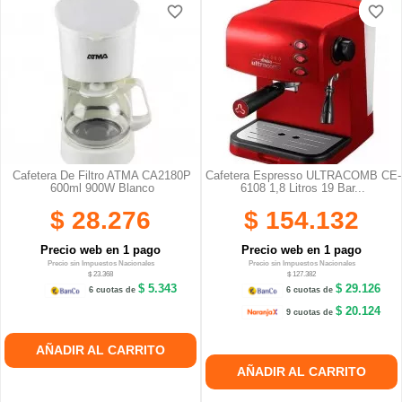
favorite_border
favorite_border
favorite_border
favorite_border
Cafetera De Filtro ATMA CA2180P
Cafetera Espresso ULTRACOMB CE-
600ml 900W Blanco
6108 1,8 Litros 19 Bar...
$ 28.276
$ 154.132
Precio web en 1 pago
Precio web en 1 pago
Precio sin Impuestos Nacionales
Precio sin Impuestos Nacionales
$ 23.368
$ 127.382
$ 5.343
$ 29.126
6 cuotas de
6 cuotas de
$ 20.124
9 cuotas de
AÑADIR AL CARRITO
AÑADIR AL CARRITO