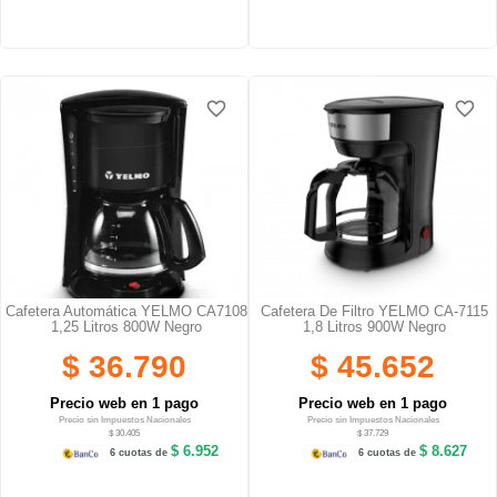
favorite_border
favorite_border
favorite_border
favorite_border
Cafetera Automática YELMO CA7108
Cafetera De Filtro YELMO CA-7115
1,25 Litros 800W Negro
1,8 Litros 900W Negro
$ 36.790
$ 45.652
Precio web en 1 pago
Precio web en 1 pago
Precio sin Impuestos Nacionales
Precio sin Impuestos Nacionales
$ 30.405
$ 37.729
$ 6.952
$ 8.627
6 cuotas de
6 cuotas de