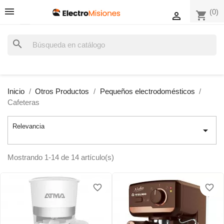
(0)
shopping_cart

search
Inicio
Otros Productos
Pequeños electrodomésticos
Cafeteras
Relevancia

Mostrando 1-14 de 14 artículo(s)
favorite_border
favorite_border
favorite_border
favorite_border