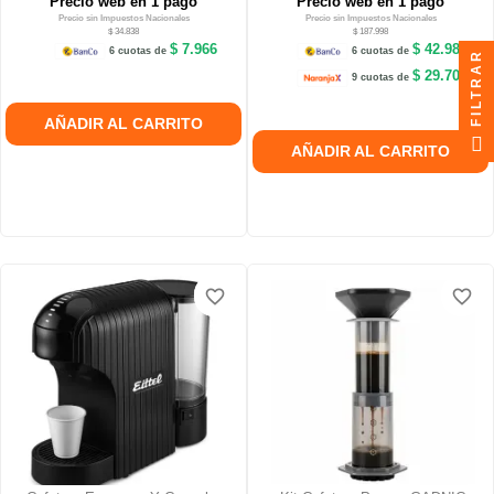
Precio web en 1 pago
Precio web en 1 pago
Precio sin Impuestos Nacionales
Precio sin Impuestos Nacionales
$ 34.838
$ 187.998
$ 7.966
$ 42.986
6 cuotas de
6 cuotas de
FILTRAR
$ 29.700
9 cuotas de
AÑADIR AL CARRITO
AÑADIR AL CARRITO
favorite_border
favorite_border
favorite_border
favorite_border