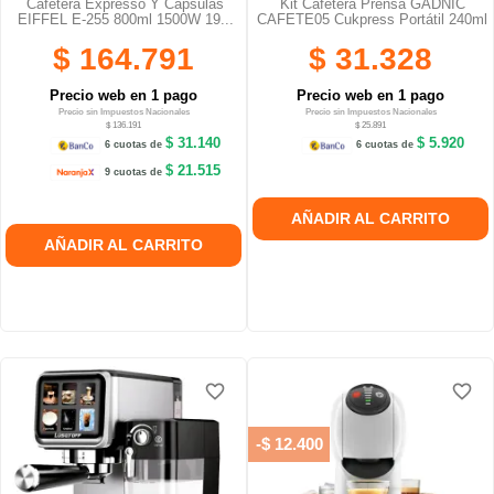
Cafetera Expresso Y Capsulas
Kit Cafetera Prensa GADNIC
EIFFEL E-255 800ml 1500W 19...
CAFETE05 Cukpress Portátil 240ml
$ 164.791
$ 31.328
Precio web en 1 pago
Precio web en 1 pago
Precio sin Impuestos Nacionales
Precio sin Impuestos Nacionales
$ 136.191
$ 25.891
$ 31.140
$ 5.920
6 cuotas de
6 cuotas de
$ 21.515
9 cuotas de
AÑADIR AL CARRITO
AÑADIR AL CARRITO
favorite_border
favorite_border
favorite_border
favorite_border
-$ 12.400