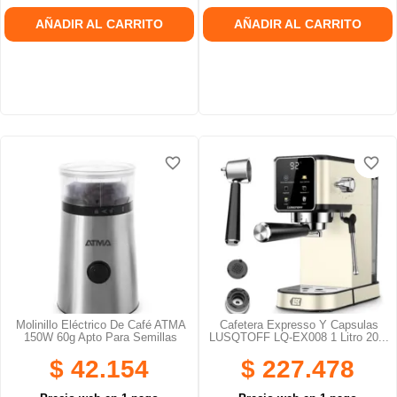
AÑADIR AL CARRITO
AÑADIR AL CARRITO
favorite_border
favorite_border
favorite_border
favorite_border
Molinillo Eléctrico De Café ATMA
Cafetera Expresso Y Capsulas
150W 60g Apto Para Semillas
LUSQTOFF LQ-EX008 1 Litro 20...
$ 42.154
$ 227.478