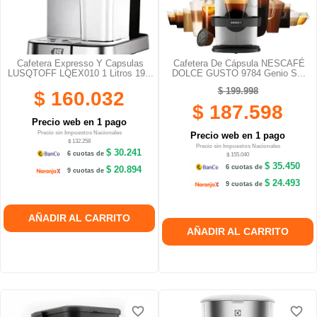
Cafetera Expresso Y Capsulas
Cafetera De Cápsula NESCAFÉ
LUSQTOFF LQEX010 1 Litros 19...
DOLCE GUSTO 9784 Genio S...
$ 199.998
$ 160.032
$ 187.598
Precio web en 1 pago
Precio sin Impuestos Nacionales
Precio web en 1 pago
$ 132.258
Precio sin Impuestos Nacionales
$ 30.241
6 cuotas de
$ 155.040
$ 35.450
6 cuotas de
$ 20.894
9 cuotas de
$ 24.493
9 cuotas de
AÑADIR AL CARRITO
AÑADIR AL CARRITO
favorite_border
favorite_border
favorite_border
favorite_border