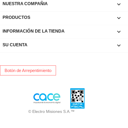

NUESTRA COMPAÑIA

PRODUCTOS
keyboard_arrow_down
INFORMACIÓN DE LA TIENDA

SU CUENTA
Botón de Arrepentimiento
© Electro Misiones S.A.™