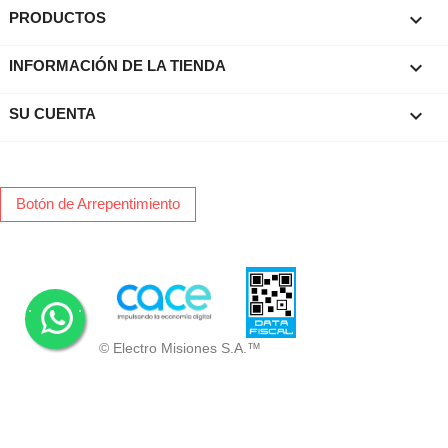

PRODUCTOS
keyboard_arrow_down
INFORMACIÓN DE LA TIENDA

SU CUENTA
Botón de Arrepentimiento
.
.
© Electro Misiones S.A.™