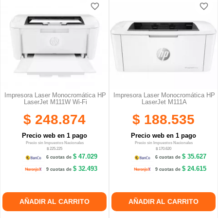
favorite_border
favorite_border
favorite_border
favorite_border
Impresora Laser Monocromática HP
Impresora Laser Monocromática HP
LaserJet M111W Wi-Fi
LaserJet M111A
$ 248.874
$ 188.535
Precio web en 1 pago
Precio web en 1 pago
Precio sin Impuestos Nacionales
Precio sin Impuestos Nacionales
$ 225.225
$ 170.620
$ 47.029
$ 35.627
6 cuotas de
6 cuotas de
$ 32.493
$ 24.615
9 cuotas de
9 cuotas de
AÑADIR AL CARRITO
AÑADIR AL CARRITO