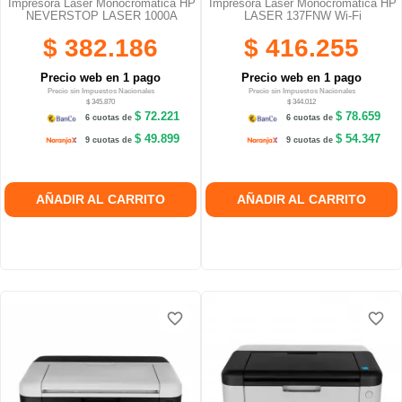
Impresora Laser Monocromática HP
Impresora Laser Monocromática HP
NEVERSTOP LASER 1000A
LASER 137FNW Wi-Fi
$ 382.186
$ 416.255
Precio web en 1 pago
Precio web en 1 pago
Precio sin Impuestos Nacionales
Precio sin Impuestos Nacionales
$ 345.870
$ 344.012
$ 72.221
$ 78.659
6 cuotas de
6 cuotas de
$ 49.899
$ 54.347
9 cuotas de
9 cuotas de
AÑADIR AL CARRITO
AÑADIR AL CARRITO
favorite_border
favorite_border
favorite_border
favorite_border