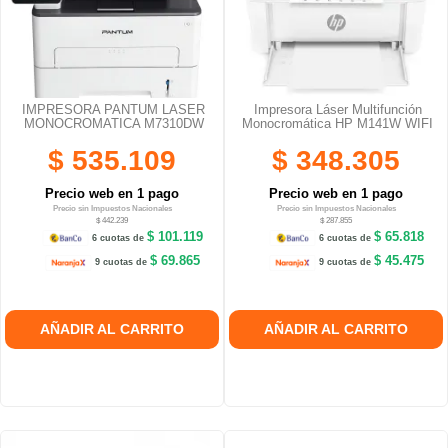
IMPRESORA PANTUM LASER
Impresora Láser Multifunción
MONOCROMATICA M7310DW
Monocromática HP M141W WIFI
$ 535.109
$ 348.305
Precio web en 1 pago
Precio web en 1 pago
Precio sin Impuestos Nacionales
Precio sin Impuestos Nacionales
$ 442.239
$ 287.855
$ 101.119
$ 65.818
6 cuotas de
6 cuotas de
$ 69.865
$ 45.475
9 cuotas de
9 cuotas de
AÑADIR AL CARRITO
AÑADIR AL CARRITO