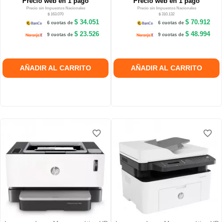
Precio web en 1 pago
Precio web en 1 pago
Precio sin Impuestos Nacionales
Precio sin Impuestos Nacionales
$ 163.070
$ 310.132
$ 34.051
$ 70.912
6 cuotas de
6 cuotas de
$ 23.526
$ 48.994
9 cuotas de
9 cuotas de
AÑADIR AL CARRITO
AÑADIR AL CARRITO
favorite_border
favorite_border
favorite_border
favorite_border