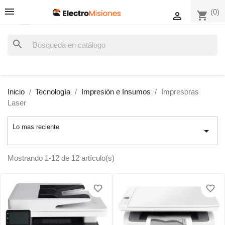
(0)
shopping_cart

search
Inicio
Tecnología
Impresión e Insumos
Impresoras
Laser
Lo mas reciente

Mostrando 1-12 de 12 artículo(s)
favorite_border
favorite_border
favorite_border
favorite_border