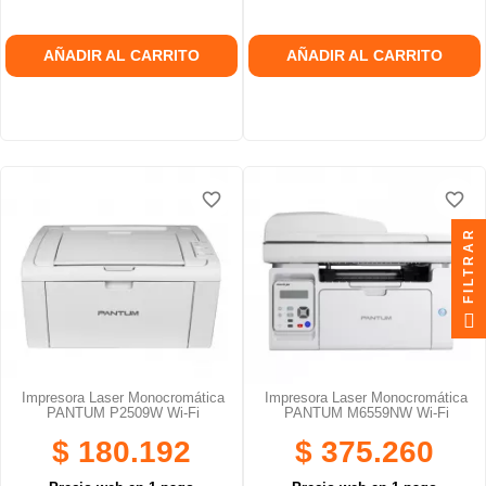
AÑADIR AL CARRITO
AÑADIR AL CARRITO
favorite_border
favorite_border
favorite_border
favorite_border
FILTRAR
Impresora Laser Monocromática
Impresora Laser Monocromática
PANTUM P2509W Wi-Fi
PANTUM M6559NW Wi-Fi
$ 180.192
$ 375.260