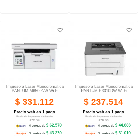
favorite_border
favorite_border
favorite_border
favorite_border
Impresora Laser Monocromática
Impresora Laser Monocromática
PANTUM M6509NW Wi-Fi
PANTUM P3010DW Wi-Fi
$ 331.112
$ 237.514
Precio web en 1 pago
Precio web en 1 pago
Precio sin Impuestos Nacionales
Precio sin Impuestos Nacionales
$ 273.646
$ 214.945
$ 62.570
$ 44.883
6 cuotas de
6 cuotas de
$ 43.230
$ 31.010
9 cuotas de
9 cuotas de