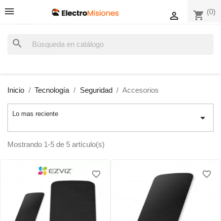
(0)
shopping_cart

search
Inicio
Tecnología
Seguridad
Accesorios
Lo mas reciente

Mostrando 1-5 de 5 artículo(s)
favorite_border
favorite_border
favorite_border
favorite_border