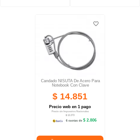
favorite_border
favorite_border
Candado NISUTA De Acero Para
Notebook Con Clave
$ 14.851
Precio web en 1 pago
Precio sin Impuestos Nacionales
$ 12.273
$ 2.806
6 cuotas de