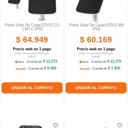
Panel Solar De Carga EZVIZ CS-
Panel Solar De Carga EZVIZ 6W
CMT-C IP65
IP65
$ 64.949
$ 60.169
Precio web en 1 pago
Precio web en 1 pago
Precio sin Impuestos Nacionales
Precio sin Impuestos Nacionales
$ 53.677
$ 54.452
$ 12.273
$ 11.370
6 cuotas de
6 cuotas de
$ 8.480
$ 7.856
9 cuotas de
9 cuotas de
AÑADIR AL CARRITO
AÑADIR AL CARRITO
favorite_border
favorite_border
favorite_border
favorite_border