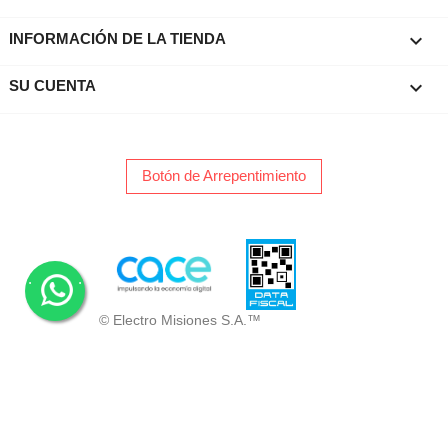
keyboard_arrow_down
INFORMACIÓN DE LA TIENDA

SU CUENTA
Botón de Arrepentimiento
.
.
© Electro Misiones S.A.™