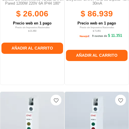
Pared 1200W 220V 6A IP44 180°
30mA
$ 26.006
$ 86.939
Precio web en 1 pago
Precio web en 1 pago
Precio sin Impuestos Nacionales
Precio sin Impuestos Nacionales
$ 21.493
$ 71.851
$ 11.351
9 cuotas de
AÑADIR AL CARRITO
AÑADIR AL CARRITO
favorite_border
favorite_border
favorite_border
favorite_border
favorite_border
favorite_border