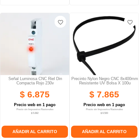
favorite_border
favorite_border
favorite_border
favorite_border
favorite_border
favorite_border
Señal Luminosa CNC Riel Din
Precinto Nylon Negro CNC 8x400mm
Compacta Rojo 230v
Resistente UV Bolsa X 100u
$ 6.875
$ 7.865
Precio web en 1 pago
Precio web en 1 pago
Precio sin Impuestos Nacionales
Precio sin Impuestos Nacionales
$ 5.682
$ 6.500
AÑADIR AL CARRITO
AÑADIR AL CARRITO