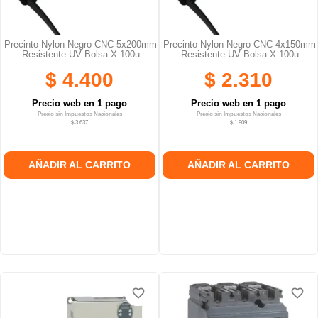
Precinto Nylon Negro CNC 5x200mm
Precinto Nylon Negro CNC 4x150mm
Resistente UV Bolsa X 100u
Resistente UV Bolsa X 100u
$ 4.400
$ 2.310
Precio web en 1 pago
Precio web en 1 pago
Precio sin Impuestos Nacionales
Precio sin Impuestos Nacionales
$ 3.637
$ 1.909
AÑADIR AL CARRITO
AÑADIR AL CARRITO
favorite_border
favorite_border
favorite_border
favorite_border
favorite_border
favorite_border