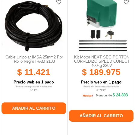
favorite_border
favorite_border
favorite_border
favorite_border
favorite_border
favorite_border
Cable Unipolar IMSA 25mm2 Por
Kit Motor NEXT SEG PORTON
Rollo Negro IRAM 2183
CORREDIZO SPEED CONECT
400kg 220V
$ 11.421
$ 189.975
Precio web en 1 pago
Precio web en 1 pago
Precio sin Impuestos Nacionales
Precio sin Impuestos Nacionales
$ 9.439
$ 171.923
$ 24.803
9 cuotas de
AÑADIR AL CARRITO
AÑADIR AL CARRITO