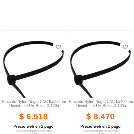
favorite_border
favorite_border
favorite_border
favorite_border
favorite_border
favorite_border
Precinto Nylon Negro CNC 8x300mm
Precinto Nylon Negro CNC 5x400mm
Resistente UV Bolsa X 100u
Resistente UV Bolsa X 100u
$ 6.518
$ 8.470
Precio web en 1 pago
Precio web en 1 pago
Precio sin Impuestos Nacionales
Precio sin Impuestos Nacionales