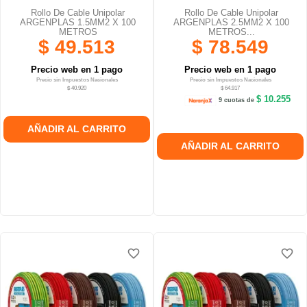
Rollo De Cable Unipolar
Rollo De Cable Unipolar
ARGENPLAS 1.5MM2 X 100
ARGENPLAS 2.5MM2 X 100
METROS
METROS...
$ 49.513
$ 78.549
Precio web en 1 pago
Precio web en 1 pago
Precio sin Impuestos Nacionales
Precio sin Impuestos Nacionales
$ 40.920
$ 64.917
$ 10.255
9 cuotas de
AÑADIR AL CARRITO
AÑADIR AL CARRITO
favorite_border
favorite_border
favorite_border
favorite_border
favorite_border
favorite_border