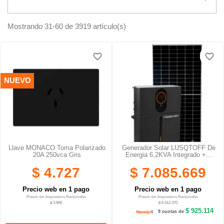
Mostrando 31-60 de 3919 artículo(s)
favorite_border
favorite_border
favorite_border
favorite_border
favorite_border
favorite_border
NUEVO
Llave MONACO Toma Polarizado
Generador Solar LUSQTOFF De
20A 250vca Gris
Energia 6,2KVA Integrado +...
$ 4.727
$ 7.085.669
Precio web en 1 pago
Precio web en 1 pago
Precio sin Impuestos Nacionales
Precio sin Impuestos Nacionales
$ 3.906
$ 6.412.370
$ 925.114
9 cuotas de