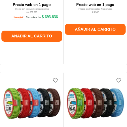
Precio web en 1 pago
Precio web en 1 pago
Precio sin Impuestos Nacionales
Precio sin Impuestos Nacionales
$ 4.809.280
$ 3.362
$ 693.836
9 cuotas de
AÑADIR AL CARRITO
AÑADIR AL CARRITO
favorite_border
favorite_border
favorite_border
favorite_border
favorite_border
favorite_border