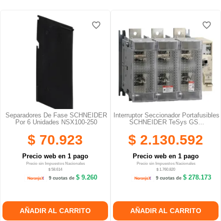
favorite_border
favorite_border
Separadores De Fase SCHNEIDER
Interruptor Seccionador Portafusibles
Por 6 Unidades NSX100-250
SCHNEIDER TeSys GS...
$ 70.923
$ 2.130.592
Precio web en 1 pago
Precio web en 1 pago
Precio sin Impuestos Nacionales
Precio sin Impuestos Nacionales
$ 58.614
$ 1.760.820
$ 9.260
$ 278.173
9 cuotas de
9 cuotas de
AÑADIR AL CARRITO
AÑADIR AL CARRITO