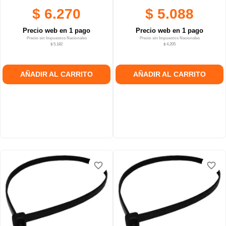
$ 6.270
$ 5.088
Precio web en 1 pago
Precio web en 1 pago
Precio sin Impuestos Nacionales
Precio sin Impuestos Nacionales
$ 5.182
$ 4.205
AÑADIR AL CARRITO
AÑADIR AL CARRITO
favorite_border
favorite_border
favorite_border
favorite_border
favorite_border
favorite_border