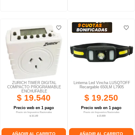
favorite_border
favorite_border
favorite_border
favorite_border
favorite_border
favorite_border
ZURICH TIMER DIGITAL
Linterna Led Vincha LUSQTOFF
COMPACTO PROGRAMABLE
Recargable 650LM L7905
ENCHUFABLE
$ 19.540
$ 19.250
Precio web en 1 pago
Precio web en 1 pago
Precio sin Impuestos Nacionales
Precio sin Impuestos Nacionales
$ 16.149
$ 15.909
AÑADIR AL CARRITO
AÑADIR AL CARRITO