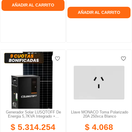
AÑADIR AL CARRITO
AÑADIR AL CARRITO
favorite_border
favorite_border
favorite_border
favorite_border
favorite_border
favorite_border
Generador Solar LUSQTOFF De
Llave MONACO Toma Polarizado
Energia 5,7KVA Integrado +...
20A 250vca Blanco
$ 5.314.254
$ 4.068