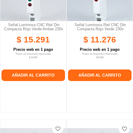
Señal Luminosa CNC Riel Din
Señal Luminosa Riel CNC Din
Compacta Rojo Verde Ambar 230v
Compacta Rojo Verde 230v
$ 15.291
$ 11.276
Precio web en 1 pago
Precio web en 1 pago
Precio sin Impuestos Nacionales
Precio sin Impuestos Nacionales
$ 12.637
$ 9.319
AÑADIR AL CARRITO
AÑADIR AL CARRITO
favorite_border
favorite_border
favorite_border
favorite_border
favorite_border
favorite_border