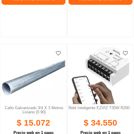
favorite_border
favorite_border
favorite_border
favorite_border
favorite_border
favorite_border
Caño Galvanizado 3/4 X 3 Metros
Relé Inteligente EZVIZ T35W R200
Liviano (0.90)
$ 15.072
$ 34.550
Precio web en 1 pago
Precio web en 1 pago