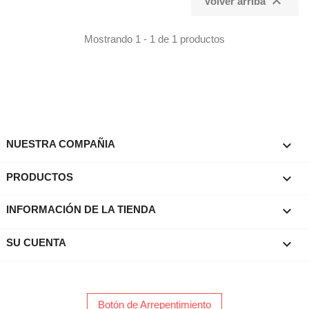

Volver arriba
Mostrando 1 - 1 de 1 productos

NUESTRA COMPAÑIA

PRODUCTOS
keyboard_arrow_down
INFORMACIÓN DE LA TIENDA

SU CUENTA
Botón de Arrepentimiento