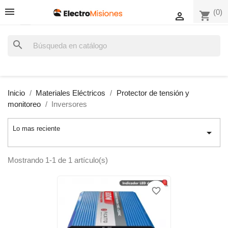
(0)
shopping_cart

search
Inicio
Materiales Eléctricos
Protector de tensión y
monitoreo
Inversores
Lo mas reciente

Mostrando 1-1 de 1 artículo(s)
favorite_border
favorite_border