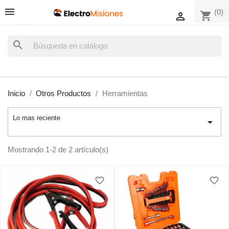
(0)
shopping_cart

search
Inicio
Otros Productos
Herramientas
Lo mas reciente

Mostrando 1-2 de 2 artículo(s)
favorite_border
favorite_border
favorite_border
favorite_border