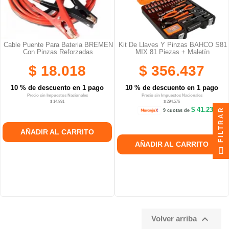
Cable Puente Para Bateria BREMEN
Kit De Llaves Y Pinzas BAHCO S81
Con Pinzas Reforzadas
MIX 81 Piezas + Maletín
$ 18.018
$ 356.437
10 % de descuento en 1 pago
10 % de descuento en 1 pago
Precio sin Impuestos Nacionales
Precio sin Impuestos Nacionales
$ 14.891
$ 294.576
$ 41.237
FILTRAR
9 cuotas de
AÑADIR AL CARRITO
AÑADIR AL CARRITO

Volver arriba