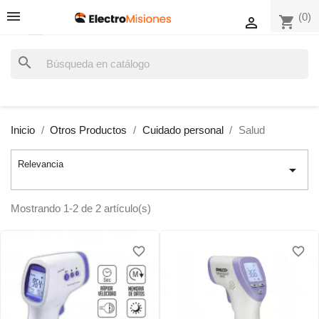
(0)
shopping_cart

search
Inicio
Otros Productos
Cuidado personal
Salud
Relevancia

Mostrando 1-2 de 2 artículo(s)
favorite_border
favorite_border
favorite_border
favorite_border