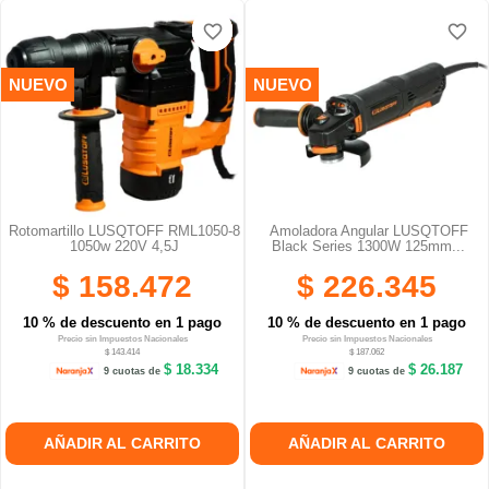
favorite_border
favorite_border
favorite_border
favorite_border
favorite_border
favorite_border
NUEVO
NUEVO
Rotomartillo LUSQTOFF RML1050-8
Amoladora Angular LUSQTOFF
1050w 220V 4,5J
Black Series 1300W 125mm...
$ 158.472
$ 226.345
10 % de descuento en 1 pago
10 % de descuento en 1 pago
Precio sin Impuestos Nacionales
Precio sin Impuestos Nacionales
$ 143.414
$ 187.062
$ 18.334
$ 26.187
9 cuotas de
9 cuotas de
AÑADIR AL CARRITO
AÑADIR AL CARRITO