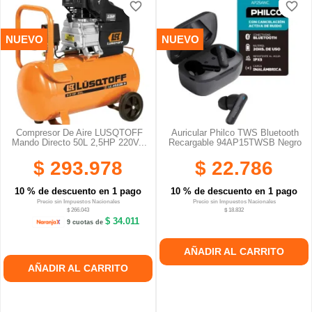
favorite_border
favorite_border
favorite_border
favorite_border
favorite_border
favorite_border
NUEVO
NUEVO
Compresor De Aire LUSQTOFF
Auricular Philco TWS Bluetooth
Mando Directo 50L 2,5HP 220V...
Recargable 94AP15TWSB Negro
$ 293.978
$ 22.786
10 % de descuento en 1 pago
10 % de descuento en 1 pago
Precio sin Impuestos Nacionales
Precio sin Impuestos Nacionales
$ 266.043
$ 18.832
$ 34.011
9 cuotas de
AÑADIR AL CARRITO
AÑADIR AL CARRITO