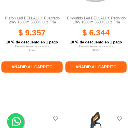
Plafón Led BELLALUX Cuadrado
Embutido Led BELLALUX Redondo
24W 1680lm 6500K Luz Fría
18W 1080lm 6500K Luz Fría
$ 9.357
$ 6.344
10 % de descuento en 1 pago
10 % de descuento en 1 pago
Precio sin Impuestos Nacionales
Precio sin Impuestos Nacionales
$ 7.733
$ 5.243
AÑADIR AL CARRITO
AÑADIR AL CARRITO
.
.
favorite_border
favorite_border