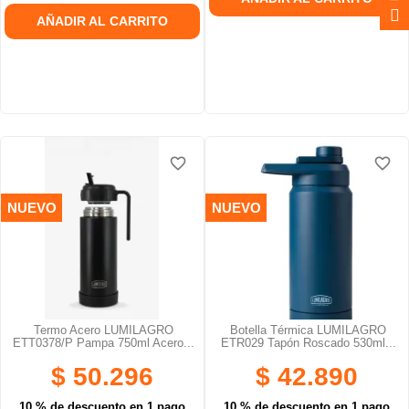
AÑADIR AL CARRITO
favorite_border
favorite_border
favorite_border
favorite_border
favorite_border
favorite_border
NUEVO
NUEVO
Termo Acero LUMILAGRO
Botella Térmica LUMILAGRO
ETT0378/P Pampa 750ml Acero...
ETR029 Tapón Roscado 530ml...
$ 50.296
$ 42.890
10 % de descuento en 1 pago
10 % de descuento en 1 pago