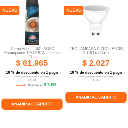
NUEVO
NUEVO
Termo Acero LUMILAGRO
TBC LAMPARA DICRO LED 3W
Estampados T0376/BAN Luminox
GU10 Luz Cálida
1L...
$ 61.965
$ 2.027
10 % de descuento en 1 pago
10 % de descuento en 1 pago
Precio sin Impuestos Nacionales
Precio sin Impuestos Nacionales
$ 51.211
$ 1.834
$ 7.169
9 cuotas de
AÑADIR AL CARRITO
AÑADIR AL CARRITO