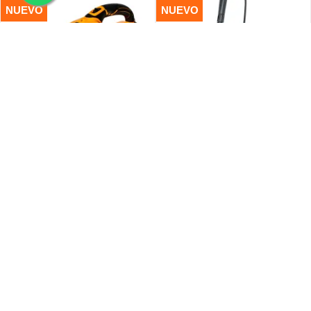
NUEVO
NUEVO
Aspiradora De Mano LUSQTOFF
Hidrolavadora LUSQTOFF HL100-7
LA3.8-8BK A Bateria 18V 650ml
70 Bar 1200W Alta Presión
$ 145.921
$ 108.915
10 % de descuento en 1 pago
10 % de descuento en 1 pago
Precio sin Impuestos Nacionales
Precio sin Impuestos Nacionales
$ 120.596
$ 98.565
$ 16.882
$ 12.601
9 cuotas de
9 cuotas de
AÑADIR AL CARRITO
AÑADIR AL CARRITO