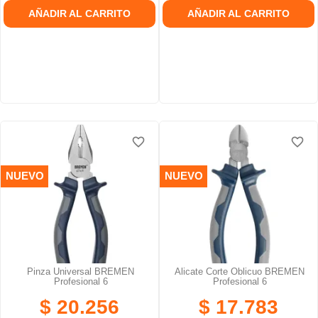
AÑADIR AL CARRITO
AÑADIR AL CARRITO
favorite_border
favorite_border
favorite_border
favorite_border
favorite_border
favorite_border
NUEVO
NUEVO
Pinza Universal BREMEN
Alicate Corte Oblicuo BREMEN
Profesional 6
Profesional 6
$ 20.256
$ 17.783