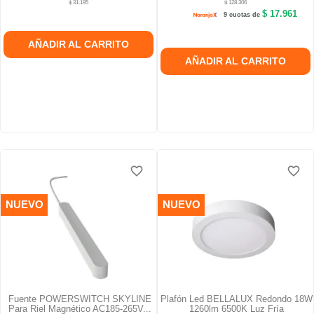
$ 31.195
$ 128.306
$ 17.961
9 cuotas de
AÑADIR AL CARRITO
AÑADIR AL CARRITO
favorite_border
favorite_border
favorite_border
favorite_border
favorite_border
favorite_border
NUEVO
NUEVO
Fuente POWERSWITCH SKYLINE
Plafón Led BELLALUX Redondo 18W
Para Riel Magnético AC185-265V...
1260lm 6500K Luz Fría