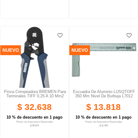
favorite_border
favorite_border
favorite_border
favorite_border
favorite_border
favorite_border
NUEVO
NUEVO
Pinza Crimpeadora BREMEN Para
Escuadra De Aluminio LUSQTOFF
Terminales TIFF 0,25 A 10 Mm2
350 Mm Nivel De Burbuja L7012
$ 32.638
$ 13.818
10 % de descuento en 1 pago
10 % de descuento en 1 pago
Precio sin Impuestos Nacionales
Precio sin Impuestos Nacionales
$ 26.974
$ 11.420