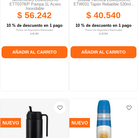
ETT0378/P Pampa 1L Acero
ETW031 Tapón Rebatible 530ml...
Inoxidable
$ 56.242
$ 40.540
10 % de descuento en 1 pago
10 % de descuento en 1 pago
Precio sin Impuestos Nacionales
Precio sin Impuestos Nacionales
$ 46.481
$ 33.504
AÑADIR AL CARRITO
AÑADIR AL CARRITO
favorite_border
favorite_border
favorite_border
favorite_border
favorite_border
favorite_border
NUEVO
NUEVO