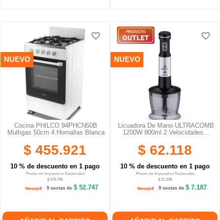
favorite_border
favorite_border
favorite_border
favorite_border
favorite_border
favorite_border
NUEVO
NUEVO
Cocina PHILCO 94PHCN50B
Licuadora De Mano ULTRACOMB
Multigas 50cm 4 Hornallas Blanca
1200W 800ml 2 Velocidades...
$ 455.921
$ 62.118
10 % de descuento en 1 pago
10 % de descuento en 1 pago
Precio sin Impuestos Nacionales
Precio sin Impuestos Nacionales
$ 376.794
$ 51.338
$ 52.747
$ 7.187
9 cuotas de
9 cuotas de