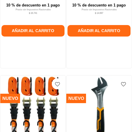
10 % de descuento en 1 pago
10 % de descuento en 1 pago
Precio sin Impuestos Nacionales
Precio sin Impuestos Nacionales
$ 16.741
$ 14.697
AÑADIR AL CARRITO
AÑADIR AL CARRITO
favorite_border
favorite_border
favorite_border
favorite_border
favorite_border
favorite_border
NUEVO
NUEVO