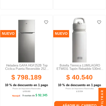
favorite_border
favorite_border
favorite_border
favorite_border
favorite_border
favorite_border
NUEVO
NUEVO
Heladera GAFA HGF252B Top
Botella Térmica LUMILAGRO
Cíclica Puerta Reversible 252...
ETW031 Tapón Rebatible 530ml...
$ 798.189
$ 40.540
10 % de descuento en 1 pago
10 % de descuento en 1 pago
Precio sin Impuestos Nacionales
Precio sin Impuestos Nacionales
FILTRAR
$ 659.660
$ 33.504
$ 92.345
9 cuotas de
AÑADIR AL CARRITO