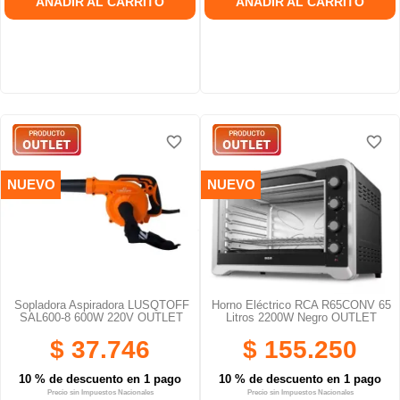
AÑADIR AL CARRITO
AÑADIR AL CARRITO
favorite_border
favorite_border
favorite_border
favorite_border
favorite_border
favorite_border
NUEVO
NUEVO
Sopladora Aspiradora LUSQTOFF
Horno Eléctrico RCA R65CONV 65
SAL600-8 600W 220V OUTLET
Litros 2200W Negro OUTLET
$ 37.746
$ 155.250
10 % de descuento en 1 pago
10 % de descuento en 1 pago
Precio sin Impuestos Nacionales
Precio sin Impuestos Nacionales