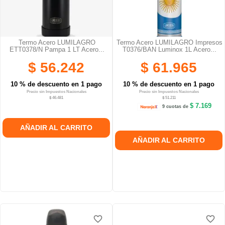
Termo Acero LUMILAGRO
Termo Acero LUMILAGRO Impresos
ETT0378/N Pampa 1 LT Acero...
T0376/BAN Luminox 1L Acero...
$ 56.242
$ 61.965
10 % de descuento en 1 pago
10 % de descuento en 1 pago
Precio sin Impuestos Nacionales
Precio sin Impuestos Nacionales
$ 46.481
$ 51.211
$ 7.169
9 cuotas de
AÑADIR AL CARRITO
AÑADIR AL CARRITO
favorite_border
favorite_border
favorite_border
favorite_border
favorite_border
favorite_border