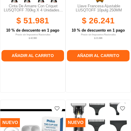
Cinta De Amarre Con Criquet
Llave Francesa Ajustable
LUSQTOFF 700kg X 4 Unidades...
LUSQTOFF 10pulg 250MM
$ 51.981
$ 26.241
10 % de descuento en 1 pago
10 % de descuento en 1 pago
Precio sin Impuestos Nacionales
Precio sin Impuestos Nacionales
$ 42.960
$ 21.686
AÑADIR AL CARRITO
AÑADIR AL CARRITO
favorite_border
favorite_border
favorite_border
favorite_border
favorite_border
favorite_border
NUEVO
NUEVO