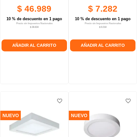
$ 46.989
$ 7.282
10 % de descuento en 1 pago
10 % de descuento en 1 pago
Precio sin Impuestos Nacionales
Precio sin Impuestos Nacionales
$ 38.834
$ 6.018
AÑADIR AL CARRITO
AÑADIR AL CARRITO
favorite_border
favorite_border
NUEVO
NUEVO