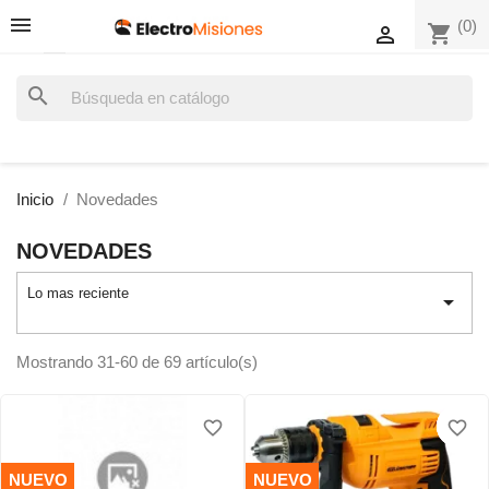
(0)
shopping_cart

search
Inicio
Novedades
NOVEDADES
Lo mas reciente

Mostrando 31-60 de 69 artículo(s)
favorite_border
favorite_border
favorite_border
favorite_border
favorite_border
favorite_border
NUEVO
NUEVO