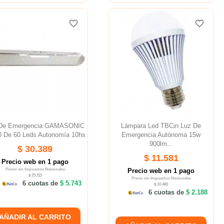
favorite_border
favorite_border
favorite_border
favorite_border
 De Emergencia GAMASONIC
Lámpara Led TBCin Luz De
 De 60 Leds Autonomía 10hs
Emergencia Autónoma 15w
900lm...
$ 30.389
$ 11.581
Precio web en 1 pago
Precio sin Impuestos Nacionales
Precio web en 1 pago
$ 25.115
Precio sin Impuestos Nacionales
6 cuotas de
$ 5.743
$ 10.480
6 cuotas de
$ 2.188
AÑADIR AL CARRITO