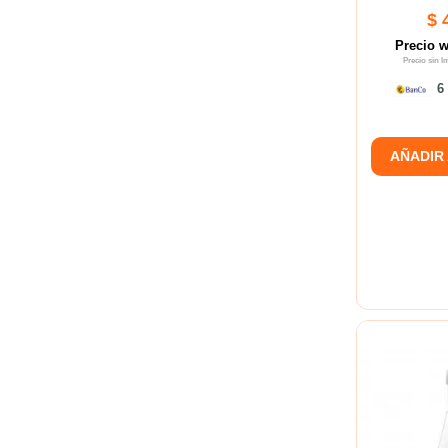
$ 
Precio 
Precio sin 
6 
AÑADIR