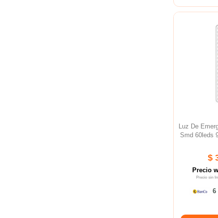
Luz De Emer
Smd 60leds 
$ 
Precio 
Precio sin 
6 