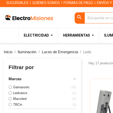
SUCURSALES
|
QUIENES SOMOS
|
FORMAS DE PAGO
|
ENVÍOS Y
search
ELECTRICIDAD
HERRAMIENTAS
ILUM
Inicio
Iluminación
Luces de Emergencia
Leds
Hay 17 producto
Filtrar por
Marcas
Gamasonic
10
Ledvance
2
Macroled
2
TBCin
3