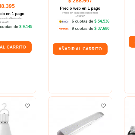
$ 288.597
48.395
Precio web en 1 pago
web en 1 pago
Precio sin Impuestos Nacionales
$ 238.510
Impuestos Nacionales
6 cuotas de
$ 54.536
$ 39.996
cuotas de
$ 9.145
9 cuotas de
$ 37.680
 AL CARRITO
AÑADIR AL CARRITO
favorite_border
favorite_border
favorite_border
favorite_border