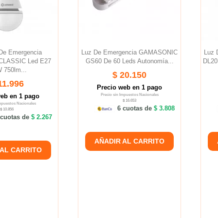
De Emergencia
Luz De Emergencia GAMASONIC
Luz
LASSIC Led E27
GS60 De 60 Leds Autonomía...
DL20
 750lm...
$ 20.150
11.996
Precio web en 1 pago
web en 1 pago
Precio sin Impuestos Nacionales
$ 16.653
Impuestos Nacionales
6 cuotas de
$ 3.808
$ 10.856
cuotas de
$ 2.267
AÑADIR AL CARRITO
 AL CARRITO