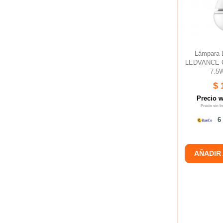
Lámpara 
LEDVANCE C
7.5W
$ 
Precio 
Precio sin 
6 
AÑADIR