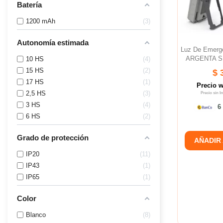
Batería
1200 mAh
3
Autonomía estimada
Luz De Emer
ARGENTA SL
10 HS
4
15 HS
2
$ 
17 HS
1
Precio 
2,5 HS
3
Precio sin 
3 HS
4
6 
6 HS
2
Grado de protección
AÑADIR
IP20
11
IP43
1
IP65
1
Color
Blanco
8