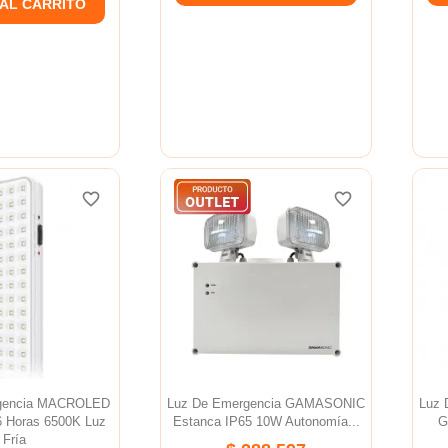
 AL CARRITO
favorite_border
favorite_border
favorite_border
favorite_border
gencia MACROLED
Luz De Emergencia GAMASONIC
Luz
6 Horas 6500K Luz
Estanca IP65 10W Autonomía...
G
Fría