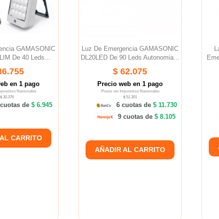
gencia GAMASONIC
Luz De Emergencia GAMASONIC
L
IM De 40 Leds...
DL20LED De 90 Leds Autonomia...
Eme
36.755
$ 62.075
web en 1 pago
Precio web en 1 pago
Impuestos Nacionales
Precio sin Impuestos Nacionales
$ 30.376
$ 51.301
cuotas de
$ 6.945
6 cuotas de
$ 11.730
9 cuotas de
$ 8.105
 AL CARRITO
AÑADIR AL CARRITO