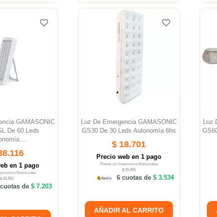
favorite_border
favorite_border
favorite_border
favorite_border
gencia GAMASONIC
Luz De Emergencia GAMASONIC
Luz
L De 60 Leds
GS30 De 30 Leds Autonomía 6hs
GS60
onomía...
$ 18.701
38.116
Precio web en 1 pago
web en 1 pago
Precio sin Impuestos Nacionales
$ 15.455
Impuestos Nacionales
6 cuotas de
$ 3.534
$ 31.501
cuotas de
$ 7.203
AÑADIR AL CARRITO