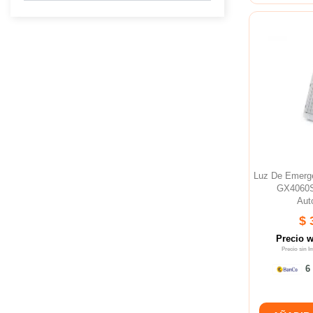
Luz De Emer
GX4060S
Aut
$ 
Precio 
Precio sin 
6 