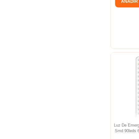
AÑADIR
Luz De Emer
Smd 90leds 