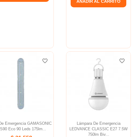
AÑADIR AL CARRITO
favorite_border
favorite_border
favorite_border
favorite_border
 De Emergencia GAMASONIC
Lámpara De Emergencia
S90 Eco 90 Leds 175lm...
LEDVANCE CLASSIC E27 7.5W
750lm Biv...