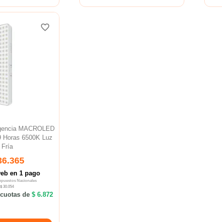
favorite_border
favorite_border
gencia MACROLED
9 Horas 6500K Luz
Fría
36.365
web en 1 pago
Impuestos Nacionales
$ 30.054
cuotas de
$ 6.872