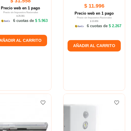
$ 31.558
$ 11.996
Precio web en 1 pago
Precio sin Impuestos Nacionales
Precio web en 1 pago
$ 26.081
Precio sin Impuestos Nacionales
6 cuotas de
$ 5.963
$ 10.856
6 cuotas de
$ 2.267
AÑADIR AL CARRITO
AÑADIR AL CARRITO
favorite_border
favorite_border
favorite_border
favorite_border