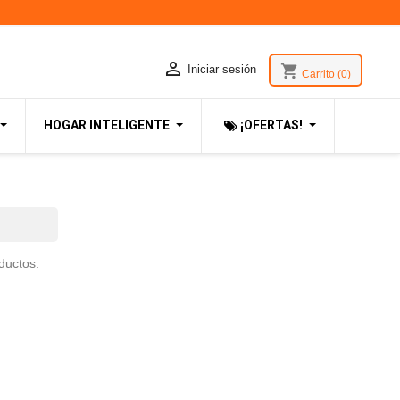

shopping_cart
Iniciar sesión
Carrito
(0)
HOGAR INTELIGENTE
¡OFERTAS!
ductos.