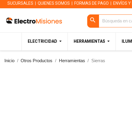
SUCURSALES
|
QUIENES SOMOS
|
FORMAS DE PAGO
|
ENVÍOS Y
search
ELECTRICIDAD
HERRAMIENTAS
ILUM
Inicio
Otros Productos
Herramientas
Sierras