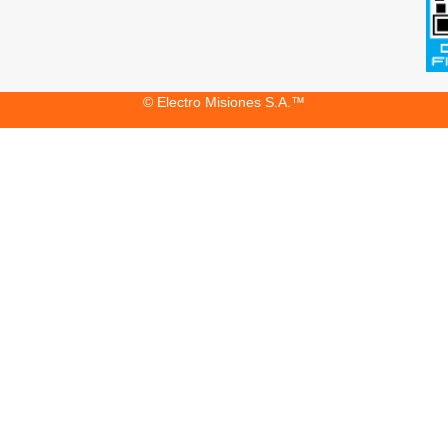
© Electro Misiones S.A.™