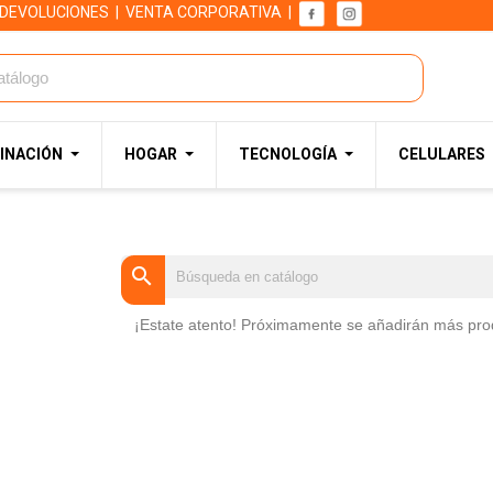
 DEVOLUCIONES
|
VENTA CORPORATIVA
|
INACIÓN
HOGAR
TECNOLOGÍA
CELULARES
search
No hay productos disponibles
¡Estate atento! Próximamente se añadirán más pro