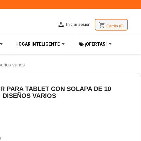

shopping_cart
Iniciar sesión
Carrito
(0)
HOGAR INTELIGENTE
¡OFERTAS!
seños varios
 PARA TABLET CON SOLAPA DE 10
° DISEÑOS VARIOS
5