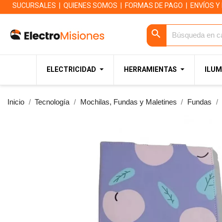
SUCURSALES
|
QUIENES SOMOS
|
FORMAS DE PAGO
|
ENVÍOS Y
search
ELECTRICIDAD
HERRAMIENTAS
ILUM
Inicio
Tecnología
Mochilas, Fundas y Maletines
Fundas