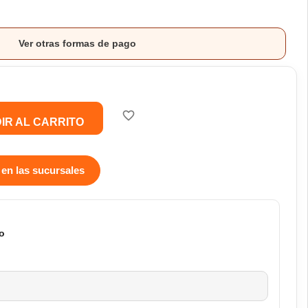
Ver otras formas de pago
favorite_border
IR AL CARRITO
 en las sucursales
o