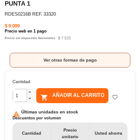
PUNTA 1
RDES0216B REF. 33320
$ 9.099
Precio web en 1 pago
$ 7.520
Precio sin Impuestos Nacionales
Ver otras formas de pago
Cantidad
AÑADIR AL CARRITO

favorite_border
Últimas unidades en stock

Descuentos por volumen
Precio
Cantidad
Usted ahorra
unitario