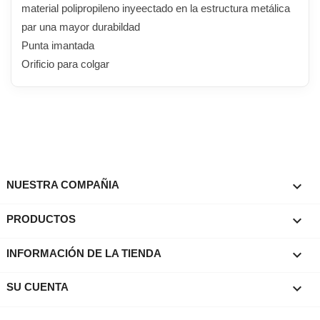
material polipropileno inyeectado en la estructura metálica
par una mayor durabildad
Punta imantada
Orificio para colgar

NUESTRA COMPAÑIA

PRODUCTOS
keyboard_arrow_down
INFORMACIÓN DE LA TIENDA

SU CUENTA