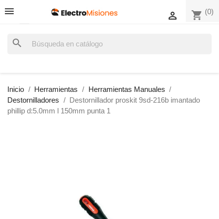
(0)
shopping_cart

search
Inicio
Herramientas
Herramientas Manuales
Destornilladores
Destornillador proskit 9sd-216b imantado
phillip d:5.0mm l 150mm punta 1