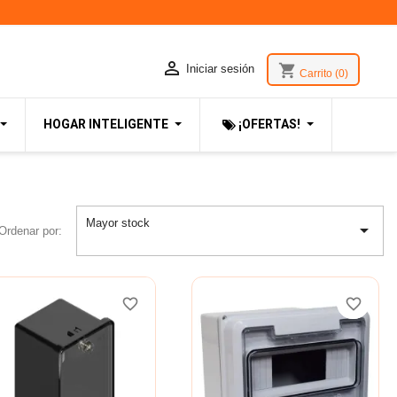

shopping_cart
Iniciar sesión
Carrito
(0)
HOGAR INTELIGENTE
¡OFERTAS!
Mayor stock

Ordenar por:
favorite_border
favorite_border
favorite_border
favorite_border