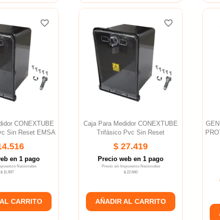
favorite_border
favorite_border
favorite_border
favorite_border
edidor CONEXTUBE
Caja Para Medidor CONEXTUBE
GEN
vc Sin Reset EMSA
Trifásico Pvc Sin Reset
PROT
14.516
$ 27.419
web en 1 pago
Precio web en 1 pago
Impuestos Nacionales
Precio sin Impuestos Nacionales
$ 11.997
$ 22.660
 AL CARRITO
AÑADIR AL CARRITO