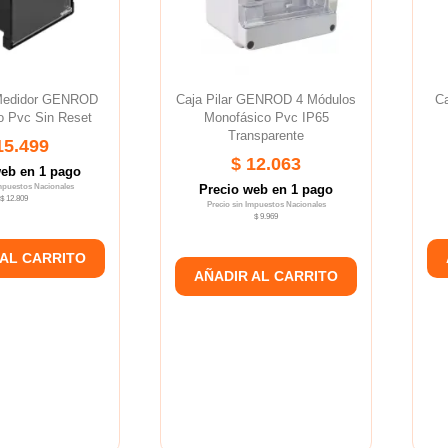
 Medidor GENROD
Caja Pilar GENROD 4 Módulos
C
o Pvc Sin Reset
Monofásico Pvc IP65
Transparente
15.499
$ 12.063
web en 1 pago
Impuestos Nacionales
Precio web en 1 pago
$ 12.809
Precio sin Impuestos Nacionales
$ 9.969
 AL CARRITO
AÑADIR AL CARRITO