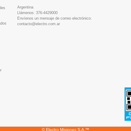
Argentina
des
Llámenos:
376-4429000
Envíenos un mensaje de correo electrónico:
ados
contacto@electro.com.ar
r
© Electro Misiones S.A.™