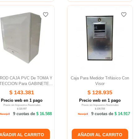
favorite_border
favorite_border
favorite_border
favorite_border
ROD CAJA PVC De TOMA Y
Caja Para Medidor Trifásico Con
ECCION Para GABINETE...
Visor
$ 143.381
$ 128.935
Precio web en 1 pago
Precio web en 1 pago
Precio sin Impuestos Nacionales
Precio sin Impuestos Nacionales
$ 118.497
$ 106.558
9 cuotas de
$ 16.588
9 cuotas de
$ 14.917
AÑADIR AL CARRITO
AÑADIR AL CARRITO