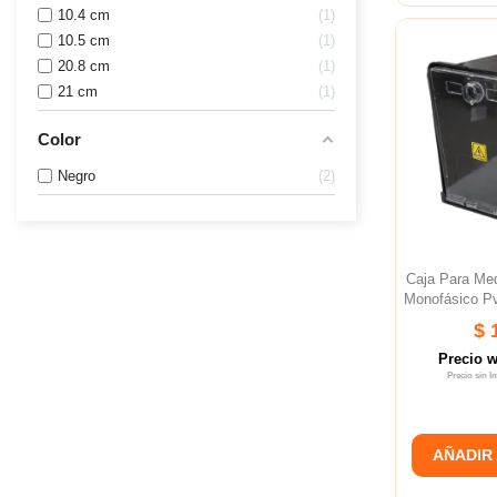
10.4 cm
1
10.5 cm
1
20.8 cm
1
21 cm
1
Color
Negro
2
Caja Para M
Monofásico P
$ 
Precio 
Precio sin 
AÑADIR