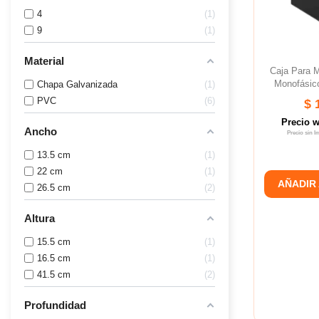
4
1
9
1
Material
Caja Para
Monofásic
Chapa Galvanizada
1
PVC
6
$ 
Precio 
Ancho
Precio sin 
13.5 cm
1
22 cm
1
AÑADIR
26.5 cm
2
Altura
15.5 cm
1
16.5 cm
1
41.5 cm
2
Profundidad