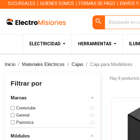
SUCURSALES
|
QUIENES SOMOS
|
FORMAS DE PAGO
|
ENVÍOS Y
search
ELECTRICIDAD
HERRAMIENTAS
ILUM
Inicio
Materiales Eléctricos
Cajas
Caja para Medidores
Hay 8 productos
Filtrar por
Marcas
Conextube
2
Genrod
5
Pastoriza
1
Módulos