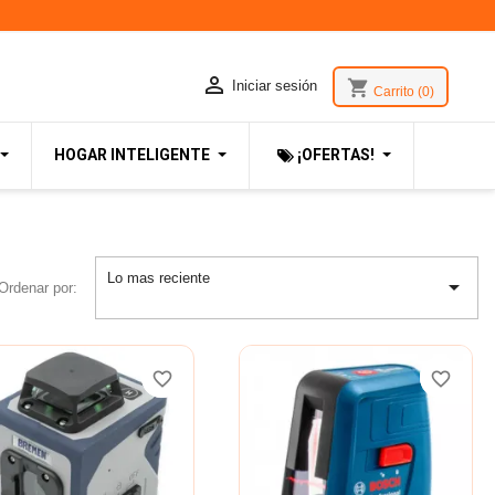

shopping_cart
Iniciar sesión
Carrito
(0)
HOGAR INTELIGENTE
¡OFERTAS!
Lo mas reciente

Ordenar por:
favorite_border
favorite_border
favorite_border
favorite_border