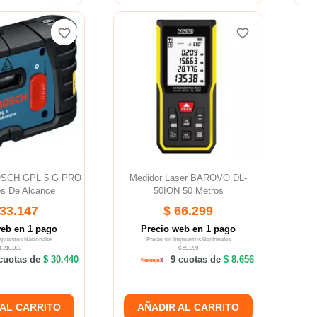
favorite_border
favorite_border
favorite_border
favorite_border
BOSCH GPL 5 G PRO
Medidor Laser BAROVO DL-
os De Alcance
50ION 50 Metros
233.147
$ 66.299
web en 1 pago
Precio web en 1 pago
Impuestos Nacionales
Precio sin Impuestos Nacionales
$ 210.993
$ 59.999
cuotas de
$ 30.440
9 cuotas de
$ 8.656
 AL CARRITO
AÑADIR AL CARRITO