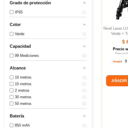
Grado de protección
IP65
1
Color
Nivel Laser 
Verde + T
Verde
1
$ 
Capacidad
Precio 
Precio sin 
99 Mediciones
2
9 
Alcance
10 metros
1
AÑADIR
15 metros
1
2 metros
1
30 metros
1
50 metros
2
Batería
850 mAh
1