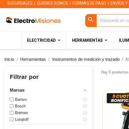
SUCURSALES
|
QUIENES SOMOS
|
FORMAS DE PAGO
|
ENVÍOS Y
search
ELECTRICIDAD
HERRAMIENTAS
ILUM
Inicio
Herramientas
Instrumentos de medición y trazado
N
Hay 6 productos
Filtrar por
Marcas
Barovo
1
Bosch
2
Bremen
1
Lusqtoff
2