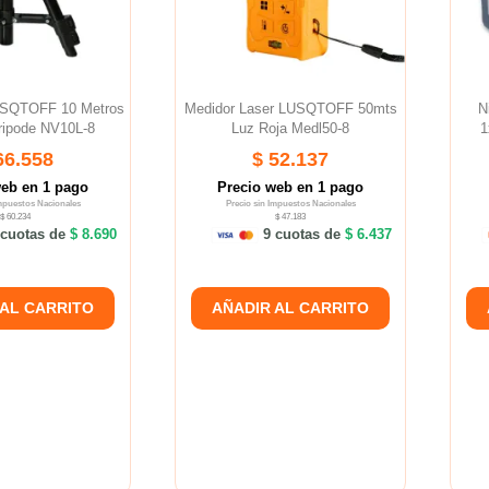
LUSQTOFF 10 Metros
Medidor Laser LUSQTOFF 50mts
N
ripode NV10L-8
Luz Roja Medl50-8
1
66.558
$ 52.137
web en 1 pago
Precio web en 1 pago
Impuestos Nacionales
Precio sin Impuestos Nacionales
$ 60.234
$ 47.183
cuotas de
$ 8.690
9 cuotas de
$ 6.437
 AL CARRITO
AÑADIR AL CARRITO