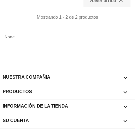

Volver arriba
Mostrando 1 - 2 de 2 productos
None

NUESTRA COMPAÑIA

PRODUCTOS
keyboard_arrow_down
INFORMACIÓN DE LA TIENDA

SU CUENTA