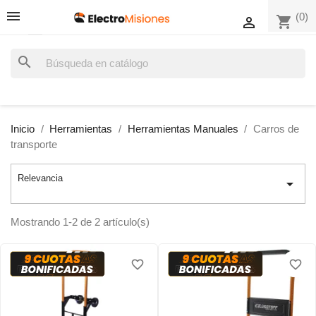
(0)
shopping_cart

search
Inicio
Herramientas
Herramientas Manuales
Carros de
transporte
Relevancia

Mostrando 1-2 de 2 artículo(s)
favorite_border
favorite_border
favorite_border
favorite_border