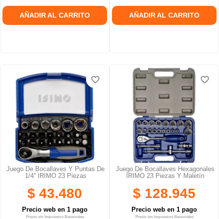
AÑADIR AL CARRITO
AÑADIR AL CARRITO
favorite_border
favorite_border
favorite_border
favorite_border
Juego De Bocallaves Y Puntas De
Juego De Bocallaves Hexagonales
1/4'' IRIMO 23 Piezas
IRIMO 23 Piezas Y Maletín
$ 43.480
$ 128.945
Precio web en 1 pago
Precio web en 1 pago
Precio sin Impuestos Nacionales
Precio sin Impuestos Nacionales