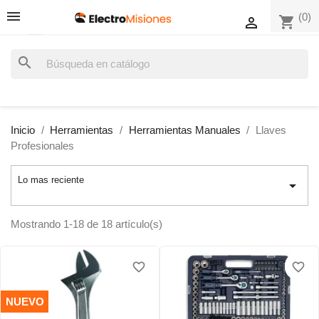
(0)
shopping_cart

search
Inicio
Herramientas
Herramientas Manuales
Llaves
Profesionales
Lo mas reciente

Mostrando 1-18 de 18 artículo(s)
favorite_border
favorite_border
favorite_border
favorite_border
NUEVO