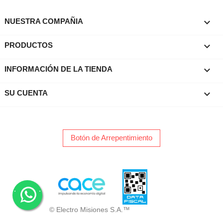

NUESTRA COMPAÑIA

PRODUCTOS
keyboard_arrow_down
INFORMACIÓN DE LA TIENDA

SU CUENTA
Botón de Arrepentimiento
.
.
© Electro Misiones S.A.™