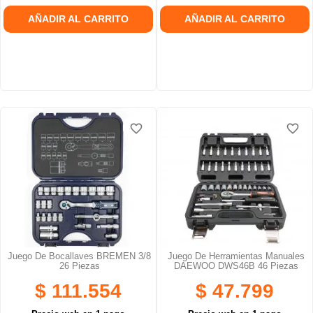
AÑADIR AL CARRITO
AÑADIR AL CARRITO
favorite_border
favorite_border
favorite_border
favorite_border
Juego De Bocallaves BREMEN 3/8
Juego De Herramientas Manuales
26 Piezas
DAEWOO DWS46B 46 Piezas
$ 111.554
$ 47.799