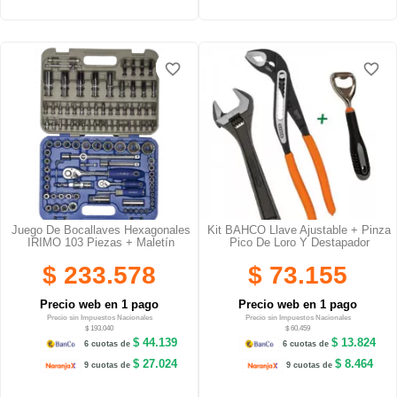
favorite_border
favorite_border
favorite_border
favorite_border
Juego De Bocallaves Hexagonales
Kit BAHCO Llave Ajustable + Pinza
IRIMO 103 Piezas + Maletín
Pico De Loro Y Destapador
$ 233.578
$ 73.155
Precio web en 1 pago
Precio web en 1 pago
Precio sin Impuestos Nacionales
Precio sin Impuestos Nacionales
$ 193.040
$ 60.459
$ 44.139
$ 13.824
6 cuotas de
6 cuotas de
$ 27.024
$ 8.464
9 cuotas de
9 cuotas de