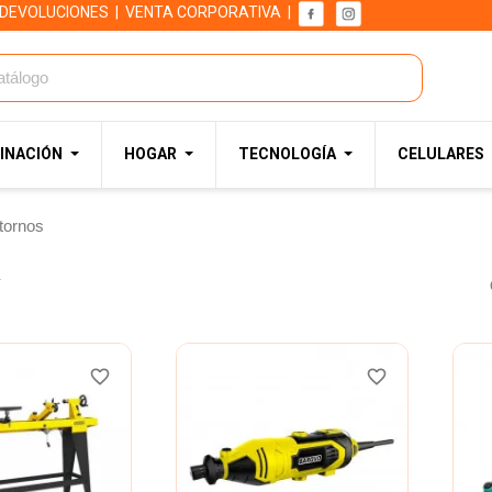
 DEVOLUCIONES
|
VENTA CORPORATIVA
|
INACIÓN
HOGAR
TECNOLOGÍA
CELULARES
tornos
.
favorite_border
favorite_border
favorite_border
favorite_border