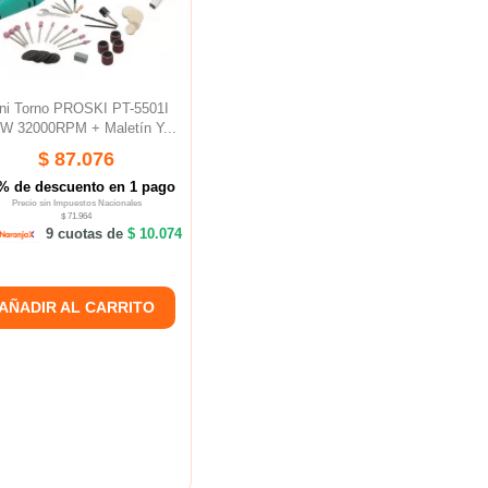
ni Torno PROSKI PT-5501I
W 32000RPM + Maletín Y...
$ 87.076
% de descuento en 1 pago
Precio sin Impuestos Nacionales
$ 71.964
9 cuotas de
$ 10.074
AÑADIR AL CARRITO