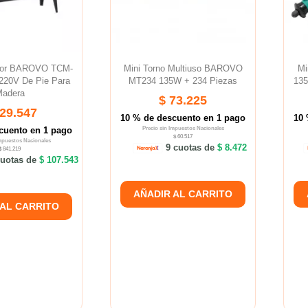
dor BAROVO TCM-
Mini Torno Multiuso BAROVO
Mi
220V De Pie Para
MT234 135W + 234 Piezas
135
adera
$ 73.225
929.547
10 % de descuento en 1 pago
10 
cuento en 1 pago
Precio sin Impuestos Nacionales
$ 60.517
Impuestos Nacionales
9 cuotas de
$ 8.472
$ 841.219
uotas de
$ 107.543
AÑADIR AL CARRITO
 AL CARRITO