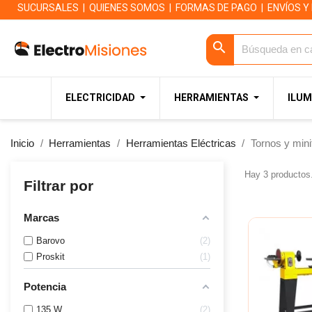
SUCURSALES
|
QUIENES SOMOS
|
FORMAS DE PAGO
|
ENVÍOS Y
search
ELECTRICIDAD
HERRAMIENTAS
ILUM
Inicio
Herramientas
Herramientas Eléctricas
Tornos y mini
Hay 3 productos
Filtrar por
Marcas
Barovo
2
Proskit
1
Potencia
135 W
2