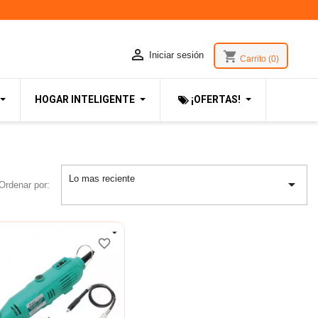

shopping_cart
Iniciar sesión
Carrito
(0)
HOGAR INTELIGENTE
¡OFERTAS!
Lo mas reciente

Ordenar por:
favorite_border
favorite_border