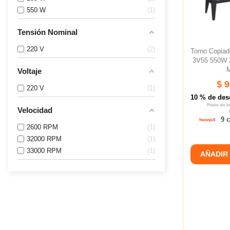
550 W
1
Tensión Nominal
220 V
2
Torno Copia
3V55 550W 
M
Voltaje
$ 
220 V
1
10 % de des
Precio sin 
Velocidad
9 c
2600 RPM
1
32000 RPM
1
33000 RPM
1
AÑADIR