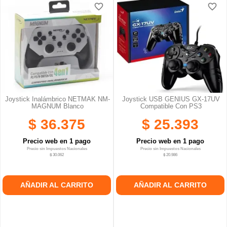
favorite_border
favorite_border
favorite_border
favorite_border
Joystick Inalámbrico NETMAK NM-
Joystick USB GENIUS GX-17UV
MAGNUM Blanco
Compatible Con PS3
$ 36.375
$ 25.393
Precio web en 1 pago
Precio web en 1 pago
Precio sin Impuestos Nacionales
Precio sin Impuestos Nacionales
$ 30.062
$ 20.986
AÑADIR AL CARRITO
AÑADIR AL CARRITO