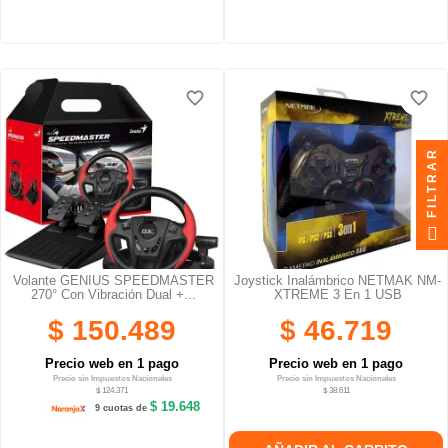
favorite_border
favorite_border
favorite_border
favorite_border
FILTRAR
Volante GENIUS SPEEDMASTER
Joystick Inalámbrico NETMAK NM-
270° Con Vibración Dual +...
XTREME 3 En 1 USB
$ 150.489
$ 46.719
Precio web en 1 pago
Precio web en 1 pago
Precio sin Impuestos Nacionales
Precio sin Impuestos Nacionales
$ 124.371
$ 38.611
$ 19.648
9 cuotas de