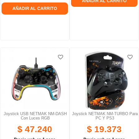
AÑADIR AL CARRITO
AÑADIR AL CARRITO
favorite_border
favorite_border
favorite_border
favorite_border
Joystick USB NETMAK NM-DASH
Joystick NETMAK NM-TURBO Para
Con Luces RGB
PC Y PS3
$ 47.240
$ 19.373