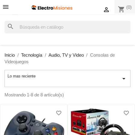
(0)
shopping_cart

search
Inicio
Tecnología
Audio, TV y Video
Consolas de
Videojuegos
Lo mas reciente

Mostrando 1-8 de 8 artículo(s)
favorite_border
favorite_border
favorite_border
favorite_border