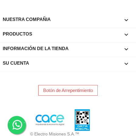

NUESTRA COMPAÑIA

PRODUCTOS
keyboard_arrow_down
INFORMACIÓN DE LA TIENDA

SU CUENTA
Botón de Arrepentimiento
.
.
© Electro Misiones S.A.™