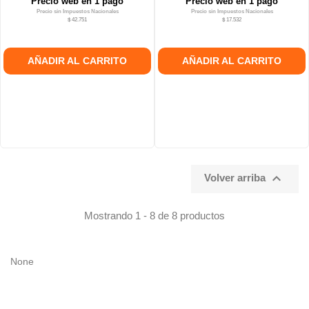
Precio web en 1 pago
Precio web en 1 pago
Precio sin Impuestos Nacionales
Precio sin Impuestos Nacionales
$ 42.751
$ 17.532
AÑADIR AL CARRITO
AÑADIR AL CARRITO

Volver arriba
Mostrando 1 - 8 de 8 productos
None