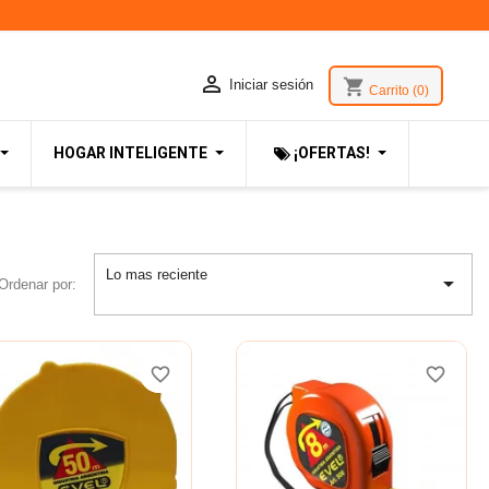

shopping_cart
Iniciar sesión
Carrito
(0)
HOGAR INTELIGENTE
¡OFERTAS!
Lo mas reciente

Ordenar por:
favorite_border
favorite_border
favorite_border
favorite_border