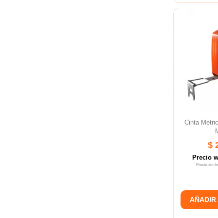
Cinta Métr
$ 
Precio 
Precio sin 
AÑADIR