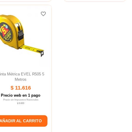
favorite_border
favorite_border
inta Métrica EVEL R505 5
Metros
$ 11.616
Precio web en 1 pago
Precio sin Impuestos Nacionales
$ 9.600
AÑADIR AL CARRITO