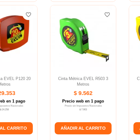
favorite_border
favorite_border
favorite_border
favorite_border
ica EVEL P120 20
Cinta Métrica EVEL R503 3
C
Metros
Metros
29.353
$ 9.562
web en 1 pago
Precio web en 1 pago
Impuestos Nacionales
Precio sin Impuestos Nacionales
$ 24.258
$ 7.903
 AL CARRITO
AÑADIR AL CARRITO