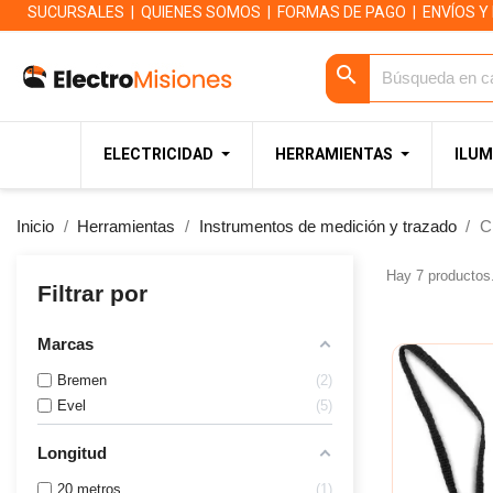
SUCURSALES
|
QUIENES SOMOS
|
FORMAS DE PAGO
|
ENVÍOS Y
search
ELECTRICIDAD
HERRAMIENTAS
ILUM
Inicio
Herramientas
Instrumentos de medición y trazado
C
Hay 7 productos
Filtrar por
Marcas
Bremen
2
Evel
5
Longitud
20 metros
1