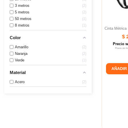
3 metros
2
5 metros
2
50 metros
1
8 metros
1
Cinta Métric
$ 
Color
Precio 
Amarillo
2
Precio sin 
Naranja
2
Verde
1
AÑADIR
Material
Acero
2