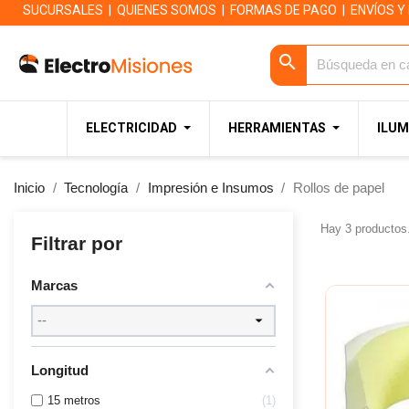
SUCURSALES
|
QUIENES SOMOS
|
FORMAS DE PAGO
|
ENVÍOS Y
search
ELECTRICIDAD
HERRAMIENTAS
ILUM
Inicio
Tecnología
Impresión e Insumos
Rollos de papel
Hay 3 productos
Filtrar por
Marcas
Longitud
15 metros
1