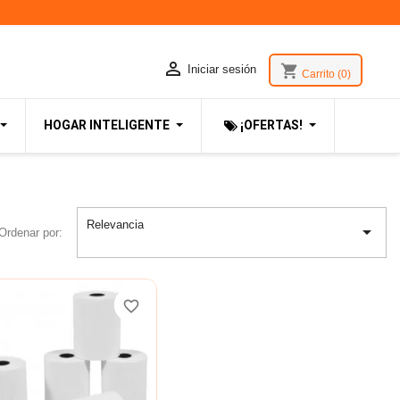

shopping_cart
Iniciar sesión
Carrito
(0)
HOGAR INTELIGENTE
¡OFERTAS!
Relevancia

Ordenar por:
favorite_border
favorite_border