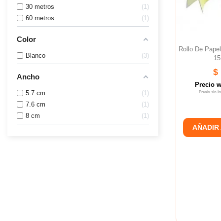
30 metros
1
60 metros
1
Color
Rollo De Pap
Blanco
3
15
$
Ancho
Precio 
5.7 cm
1
Precio sin 
7.6 cm
1
8 cm
1
AÑADIR