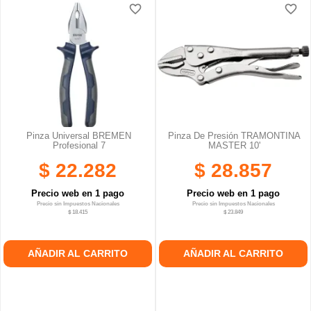
favorite_border
favorite_border
favorite_border
favorite_border
Pinza Universal BREMEN
Pinza De Presión TRAMONTINA
Profesional 7
MASTER 10'
$ 22.282
$ 28.857
Precio web en 1 pago
Precio web en 1 pago
Precio sin Impuestos Nacionales
Precio sin Impuestos Nacionales
$ 18.415
$ 23.849
AÑADIR AL CARRITO
AÑADIR AL CARRITO