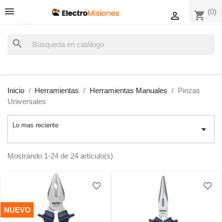
(0)
shopping_cart

search
Inicio
Herramientas
Herramientas Manuales
Pinzas
Universales
Lo mas reciente

Mostrando 1-24 de 24 artículo(s)
favorite_border
favorite_border
favorite_border
favorite_border
NUEVO