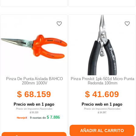
favorite_border
favorite_border
favorite_border
favorite_border
Pinza De Punta Aislada BAHCO
Pinza Proskit 1pk-501d Micro Punta
200mm 1000V
Redonda 100mm
$ 68.159
$ 41.609
Precio web en 1 pago
Precio web en 1 pago
Precio sin Impuestos Nacionales
Precio sin Impuestos Nacionales
$ 56.330
$ 34.387
$ 7.886
9 cuotas de
AÑADIR AL CARRITO