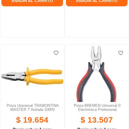
AÑADIR AL CARRITO
AÑADIR AL CARRITO
favorite_border
favorite_border
favorite_border
favorite_border
Pinza Universal TRAMONTINA
Pinza BREMEN Universal 5'
MASTER 7' Aislada 1000V
Electrónica Profesional
$ 19.654
$ 13.507