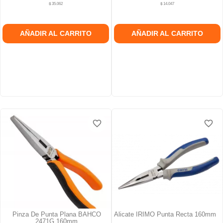
$ 35.062
$ 14.047
AÑADIR AL CARRITO
AÑADIR AL CARRITO
favorite_border
favorite_border
favorite_border
favorite_border
Pinza De Punta Plana BAHCO
Alicate IRIMO Punta Recta 160mm
2471G 160mm