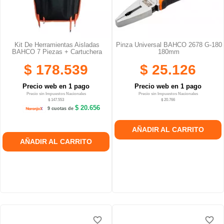
Kit De Herramientas Aisladas
Pinza Universal BAHCO 2678 G-180
BAHCO 7 Piezas + Cartuchera
180mm
$ 178.539
$ 25.126
Precio web en 1 pago
Precio web en 1 pago
Precio sin Impuestos Nacionales
Precio sin Impuestos Nacionales
$ 147.553
$ 20.766
$ 20.656
9 cuotas de
AÑADIR AL CARRITO
AÑADIR AL CARRITO
favorite_border
favorite_border
favorite_border
favorite_border