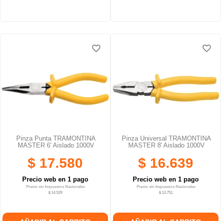
favorite_border
favorite_border
favorite_border
favorite_border
Pinza Punta TRAMONTINA
Pinza Universal TRAMONTINA
MASTER 6' Aislado 1000V
MASTER 8' Aislado 1000V
$ 17.580
$ 16.639
Precio web en 1 pago
Precio web en 1 pago
Precio sin Impuestos Nacionales
Precio sin Impuestos Nacionales
$ 14.529
$ 13.751