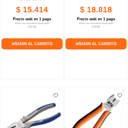
$ 15.414
$ 18.818
Precio web en 1 pago
Precio web en 1 pago
Precio sin Impuestos Nacionales
Precio sin Impuestos Nacionales
$ 12.739
$ 15.552
AÑADIR AL CARRITO
AÑADIR AL CARRITO
favorite_border
favorite_border
favorite_border
favorite_border