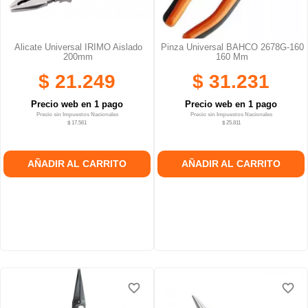
Alicate Universal IRIMO Aislado
Pinza Universal BAHCO 2678G-160
200mm
160 Mm
$ 21.249
$ 31.231
Precio web en 1 pago
Precio web en 1 pago
Precio sin Impuestos Nacionales
Precio sin Impuestos Nacionales
$ 17.561
$ 25.811
AÑADIR AL CARRITO
AÑADIR AL CARRITO
favorite_border
favorite_border
favorite_border
favorite_border