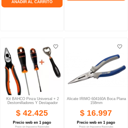
AÑADIR AL CARRITO
favorite_border
favorite_border
favorite_border
favorite_border
Kit BAHCO Pinza Universal + 2
Alicate IRIMO 604160A Boca Plana
Destornilladores Y Destapador
158mm
$ 42.425
$ 16.997
Precio web en 1 pago
Precio web en 1 pago
Precio sin Impuestos Nacionales
Precio sin Impuestos Nacionales