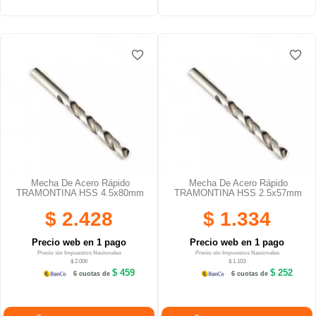
favorite_border
favorite_border
favorite_border
favorite_border
Mecha De Acero Rápido
Mecha De Acero Rápido
TRAMONTINA HSS 4.5x80mm
TRAMONTINA HSS 2.5x57mm
$ 2.428
$ 1.334
Precio web en 1 pago
Precio web en 1 pago
Precio sin Impuestos Nacionales
Precio sin Impuestos Nacionales
$ 2.006
$ 1.103
$ 459
$ 252
6 cuotas de
6 cuotas de