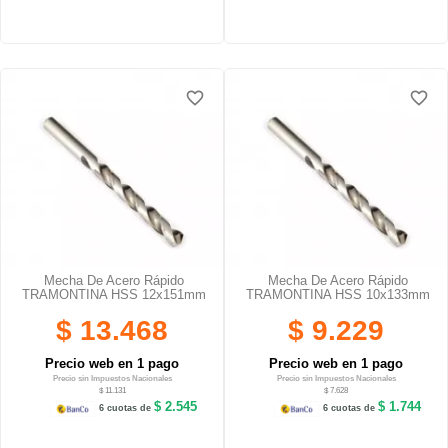
favorite_border
favorite_border
favorite_border
favorite_border
Mecha De Acero Rápido
Mecha De Acero Rápido
TRAMONTINA HSS 12x151mm
TRAMONTINA HSS 10x133mm
$ 13.468
$ 9.229
Precio web en 1 pago
Precio web en 1 pago
Precio sin Impuestos Nacionales
Precio sin Impuestos Nacionales
$ 11.131
$ 7.628
$ 2.545
$ 1.744
6 cuotas de
6 cuotas de