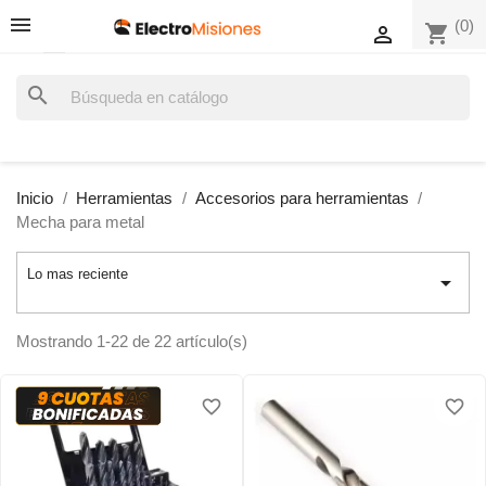
(0)
shopping_cart

search
Inicio
Herramientas
Accesorios para herramientas
Mecha para metal
Lo mas reciente

Mostrando 1-22 de 22 artículo(s)
favorite_border
favorite_border
favorite_border
favorite_border