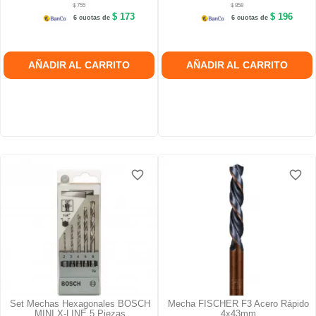
$ 755
$ 858
$ 173
$ 196
6 cuotas de
6 cuotas de
AÑADIR AL CARRITO
AÑADIR AL CARRITO
favorite_border
favorite_border
favorite_border
favorite_border
Set Mechas Hexagonales BOSCH
Mecha FISCHER F3 Acero Rápido
MINI X-LINE 5 Piezas
4x43mm