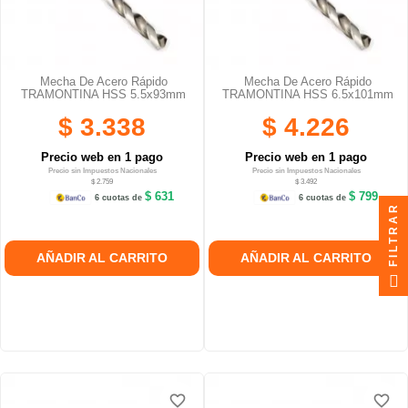
Mecha De Acero Rápido
Mecha De Acero Rápido
TRAMONTINA HSS 5.5x93mm
TRAMONTINA HSS 6.5x101mm
$ 3.338
$ 4.226
Precio web en 1 pago
Precio web en 1 pago
Precio sin Impuestos Nacionales
Precio sin Impuestos Nacionales
$ 2.759
$ 3.492
$ 631
$ 799
6 cuotas de
6 cuotas de
FILTRAR
AÑADIR AL CARRITO
AÑADIR AL CARRITO
favorite_border
favorite_border
favorite_border
favorite_border