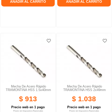
AÑADIR AL CARRITO
AÑADIR AL CARRITO
favorite_border
favorite_border
favorite_border
favorite_border
Mecha De Acero Rápido
Mecha De Acero Rápido
TRAMONTINA HSS 1.5x40mm
TRAMONTINA HSS 2x49mm
$ 913
$ 1.038
Precio web en 1 pago
Precio web en 1 pago
Precio sin Impuestos Nacionales
Precio sin Impuestos Nacionales