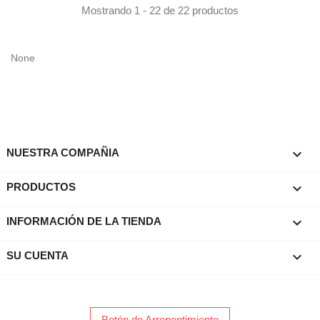
Mostrando 1 - 22 de 22 productos
None

NUESTRA COMPAÑIA

PRODUCTOS
keyboard_arrow_down
INFORMACIÓN DE LA TIENDA

SU CUENTA
Botón de Arrepentimiento