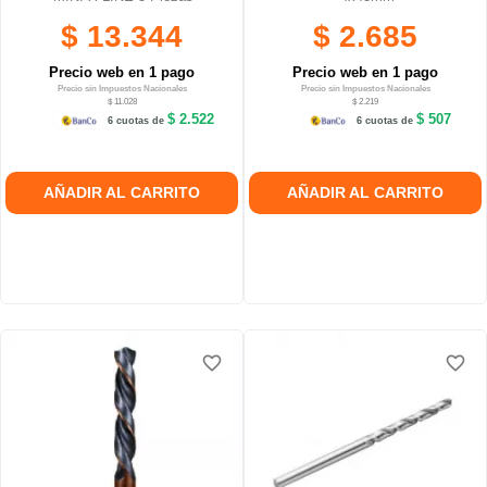
$ 13.344
$ 2.685
Precio web en 1 pago
Precio web en 1 pago
Precio sin Impuestos Nacionales
Precio sin Impuestos Nacionales
$ 11.028
$ 2.219
$ 2.522
$ 507
6 cuotas de
6 cuotas de
AÑADIR AL CARRITO
AÑADIR AL CARRITO
favorite_border
favorite_border
favorite_border
favorite_border