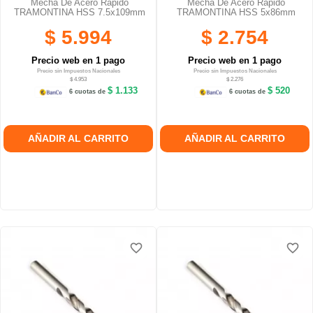
Mecha De Acero Rápido
Mecha De Acero Rápido
TRAMONTINA HSS 7.5x109mm
TRAMONTINA HSS 5x86mm
$ 5.994
$ 2.754
Precio web en 1 pago
Precio web en 1 pago
Precio sin Impuestos Nacionales
Precio sin Impuestos Nacionales
$ 4.953
$ 2.276
$ 1.133
$ 520
6 cuotas de
6 cuotas de
AÑADIR AL CARRITO
AÑADIR AL CARRITO
favorite_border
favorite_border
favorite_border
favorite_border