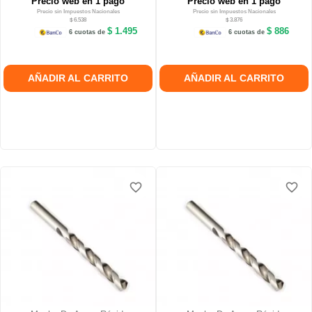
Precio web en 1 pago
Precio web en 1 pago
Precio sin Impuestos Nacionales
Precio sin Impuestos Nacionales
$ 6.538
$ 3.876
$ 1.495
$ 886
6 cuotas de
6 cuotas de
AÑADIR AL CARRITO
AÑADIR AL CARRITO
favorite_border
favorite_border
favorite_border
favorite_border