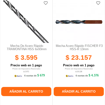
favorite_border
favorite_border
favorite_border
favorite_border
Mecha De Acero Rápido
Mecha Acero Rápido FISCHER F3
TRAMONTINA HSS 6x93mm
HSS-R 13mm
$ 3.595
$ 23.157
Precio web en 1 pago
Precio web en 1 pago
Precio sin Impuestos Nacionales
Precio sin Impuestos Nacionales
$ 2.971
$ 19.138
$ 679
$ 4.376
6 cuotas de
6 cuotas de
AÑADIR AL CARRITO
AÑADIR AL CARRITO